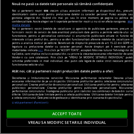
Nouă ne pasă ca datele tale personale să rămână confidențiale
fie că îl citești într-o ediție simplă sau într-una
Noi și partenerii noștri
606
stocăm și/sau accesăm informații pe dispozitivul dvs., precum
legată elegant. Totuși, dacă ai ținut vreodată în
identificatorii cookie unici pentru prelucrarea datelor cu caracter personal. Puteți accepta sau
gestiona alegerile dvs. făcând clic mai jos sau în orice moment, pe pagina cu politica de
mână o carte bine făcută, știi că experiența nu
confidențialitate. Aceste alegeri vor fi raportate partenerilor noștri și nu vă vor afecta navigarea.
Mai
multe detalii
este chiar aceeași.
Noi si partenerii nostri (retelele de socializare si agentiile de publicitate partenere, precum si
furnizorii nostri de servicii de date analitice) prelucram date pentru a permite website-ului sa
functioneze, pentru a personaliza continutul si anunturile publicitare afisate in functie de
interesele si/sau profilul dvs., pentru a va oferi functionalitati aferente retelelor de socializare si
pentru a analiza traficul pe website. Beneficiati de drepturile prevazute de art. 15-22 din GDPR in
legatura cu prelucrarea datelor cu caracter personal. Aceste drepturi pot fi exercitate prin
modalitatea indicata
aici
. Prin click pe “ACCEPT TOATE”, acceptati folosirea tuturor Tehnologiilor de
tip Cookie, care implica inclusiv acceptul dvs. cu privire la stocarea/accesarea informatiilor de catre
Vendor-ii cu care colaboram. Prin click pe “VREAU SA MODIFIC SETARILE INDIVIDUAL” puteti
schimba preferintele in mod individual, mai putin cele legate de cookie strict necesare pentru
functionarea website-ului.
Atât noi, cât și partenerii noștri prelucrăm datele pentru a oferi:
Dezvoltarea și îmbunătățirea serviciilor. Măsurarea performanței reclamelor. Stocarea și/sau
accesarea informațiilor de pe un dispozitiv. Utilizarea profilurilor pentru selectarea conținutului
personalizat. Crearea profilurilor de conținut personalizat. Utilizarea profilurilor pentru selectarea
publicității personalizate. Crearea profilurilor pentru publicitate personalizată. Măsurarea
performanței conținutului. Înțelegerea publicului prin statistici sau combinații de date din surse
diferite. Utilizarea de date limitate pentru a selecta publicitatea. Utilizarea datelor limitate pentru
a selecta conținutul. Date precise de geolocație și identificarea prin scanarea dispozitivului.
Listă parteneri (furnizori)
ACCEPT TOATE
fashion
VREAU SA MODIFIC SETARILE INDIVIDUAL
Cum s-a transformat industria fashion de-a