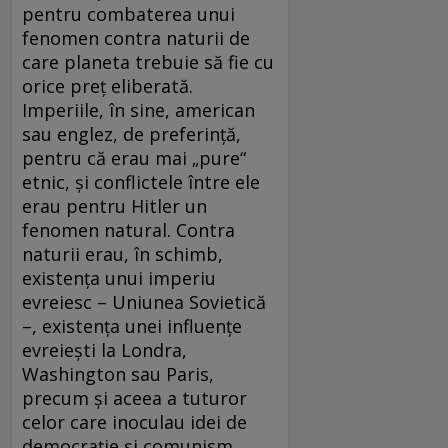
pentru combaterea unui
fenomen contra naturii de
care planeta trebuie să fie cu
orice preţ eliberată.
Imperiile, în sine, american
sau englez, de preferinţă,
pentru că erau mai „pure“
etnic, şi conflictele între ele
erau pentru Hitler un
fenomen natural. Contra
naturii erau, în schimb,
existenţa unui imperiu
evreiesc – Uniunea Sovietică
–, existenţa unei influenţe
evreieşti la Londra,
Washington sau Paris,
precum şi aceea a tuturor
celor care inoculau idei de
democraţie şi comunism