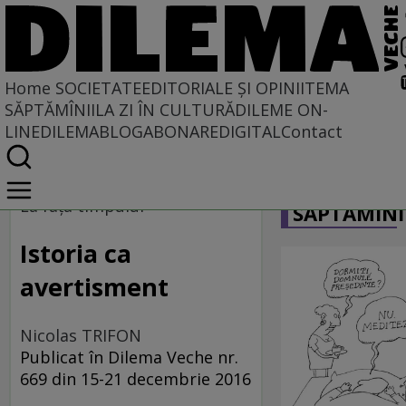
Home
SOCIETATE
EDITORIALE ȘI OPINII
TEMA
SĂPTĂMÎNII
LA ZI ÎN CULTURĂ
DILEME ON-
LINE
DILEMABLOG
ABONARE
DIGITAL
Contact
Home
CARICATU
Societate
La faţa timpului
SĂPTĂMÎNI
Istoria ca
avertisment
Nicolas TRIFON
Publicat în Dilema Veche nr.
669 din 15-21 decembrie 2016