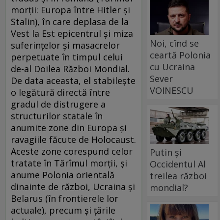
morţii: Europa între Hitler şi
Stalin), în care deplasa de la
Vest la Est epicentrul şi miza
Noi, cînd se
suferinţelor şi masacrelor
ceartă Polonia
perpetuate în timpul celui
cu Ucraina
de-al Doilea Război Mondial.
Sever
De data aceasta, el stabileşte
VOINESCU
o legătură directă între
gradul de distrugere a
structurilor statale în
anumite zone din Europa şi
ravagiile făcute de Holocaust.
Aceste zone corespund celor
Putin și
tratate în Tărîmul morţii, şi
Occidentul Al
anume Polonia orientală
treilea război
dinainte de război, Ucraina şi
mondial?
Belarus (în frontierele lor
actuale), precum şi ţările