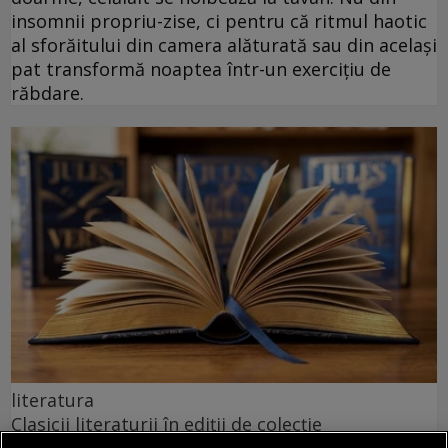
insomnii propriu-zise, ci pentru că ritmul haotic
al sforăitului din camera alăturată sau din același
pat transformă noaptea într-un exercițiu de
răbdare.
literatura
Clasicii literaturii în ediții de colecție
Portretul lui Dorian Gray rămâne același roman,