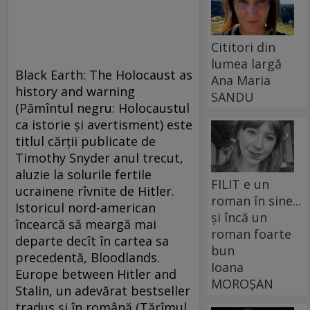
Cititori din
lumea largă
Black Earth: The Holocaust as
Ana Maria
history and warning
SANDU
(Pămîntul negru: Holocaustul
ca istorie şi avertisment) este
titlul cărţii publicate de
Timothy Snyder anul trecut,
aluzie la solurile fertile
FILIT e un
ucrainene rîvnite de Hitler.
roman în sine...
Istoricul nord-american
și încă un
încearcă să meargă mai
roman foarte
departe decît în cartea sa
bun
precedentă, Bloodlands.
Ioana
Europe between Hitler and
MOROȘAN
Stalin, un adevărat bestseller
tradus şi în română (Tărîmul