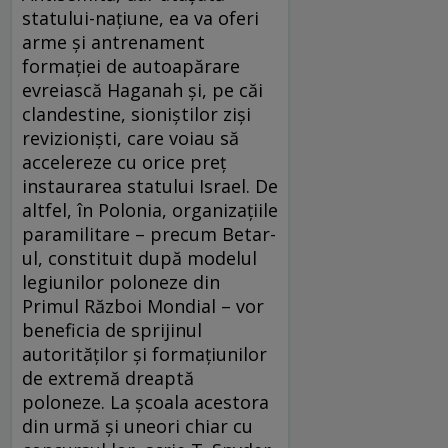
statului-naţiune, ea va oferi
arme şi antrenament
formaţiei de autoapărare
evreiască Haganah şi, pe căi
clandestine, sioniştilor zişi
revizionişti, care voiau să
accelereze cu orice preţ
instaurarea statului Israel. De
altfel, în Polonia, organizaţiile
paramilitare – precum Betar-
ul, constituit după modelul
legiunilor poloneze din
Primul Război Mondial – vor
beneficia de sprijinul
autorităţilor şi formaţiunilor
de extremă dreaptă
poloneze. La şcoala acestora
din urmă şi uneori chiar cu