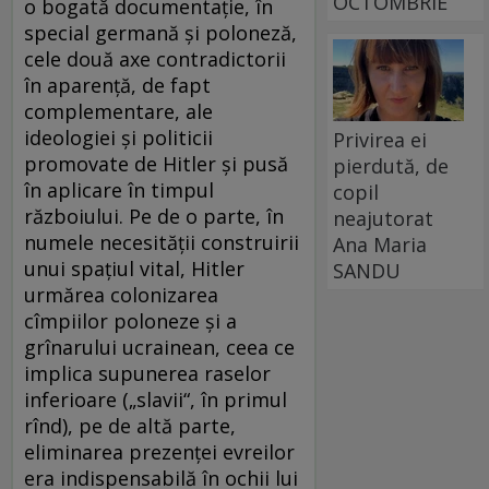
OCTOMBRIE
o bogată documentaţie, în
special germană şi poloneză,
cele două axe contradictorii
în aparenţă, de fapt
complementare, ale
ideologiei şi politicii
Privirea ei
promovate de Hitler şi pusă
pierdută, de
în aplicare în timpul
copil
războiului. Pe de o parte, în
neajutorat
numele necesităţii construirii
Ana Maria
unui spaţiul vital, Hitler
SANDU
urmărea colonizarea
cîmpiilor poloneze şi a
grînarului ucrainean, ceea ce
implica supunerea raselor
inferioare („slavii“, în primul
rînd), pe de altă parte,
eliminarea prezenţei evreilor
era indispensabilă în ochii lui