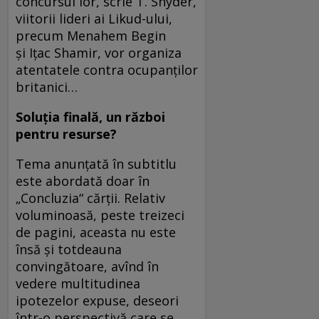
concursul lor, scrie T. Snyder,
viitorii lideri ai Likud-ului,
precum Menahem Begin
şi Iţac Shamir, vor organiza
atentatele contra ocupanţilor
britanici…
Soluţia finală, un război
pentru resurse?
Tema anunţată în subtitlu
este abordată doar în
„Concluzia“ cărţii. Relativ
voluminoasă, peste treizeci
de pagini, aceasta nu este
însă şi totdeauna
convingătoare, avînd în
vedere multitudinea
ipotezelor expuse, deseori
într-o perspectivă care se