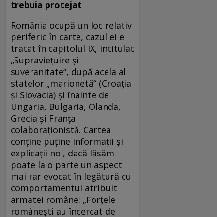
trebuia protejat
România ocupă un loc relativ
periferic în carte, cazul ei e
tratat în capitolul IX, intitulat
„Supravieţuire şi
suveranitate“, după acela al
statelor „marionetă“ (Croaţia
şi Slovacia) şi înainte de
Ungaria, Bulgaria, Olanda,
Grecia şi Franţa
colaboraţionistă. Cartea
conţine puţine informaţii şi
explicaţii noi, dacă lăsăm
poate la o parte un aspect
mai rar evocat în legătură cu
comportamentul atribuit
armatei române: „Forţele
româneşti au încercat de