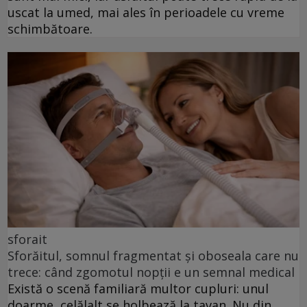
uscat la umed, mai ales în perioadele cu vreme
schimbătoare.
sforait
Sforăitul, somnul fragmentat și oboseala care nu
trece: când zgomotul nopții e un semnal medical
Există o scenă familiară multor cupluri: unul
doarme, celălalt se holbează la tavan. Nu din