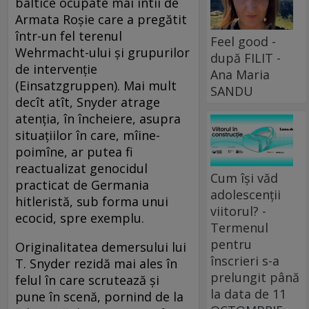
baltice ocupate mai întîi de
Armata Roşie care a pregătit
într-un fel terenul
Feel good -
Wehrmacht-ului şi grupurilor
după FILIT -
de intervenţie
Ana Maria
(Einsatzgruppen). Mai mult
SANDU
decît atît, Snyder atrage
atenţia, în încheiere, asupra
situaţiilor în care, mîine-
poimîne, ar putea fi
reactualizat genocidul
Cum își văd
practicat de Germania
adolescenții
hitleristă, sub forma unui
viitorul? -
ecocid, spre exemplu.
Termenul
pentru
Originalitatea demersului lui
înscrieri s-a
T. Snyder rezidă mai ales în
prelungit până
felul în care scrutează şi
la data de 11
pune în scenă, pornind de la