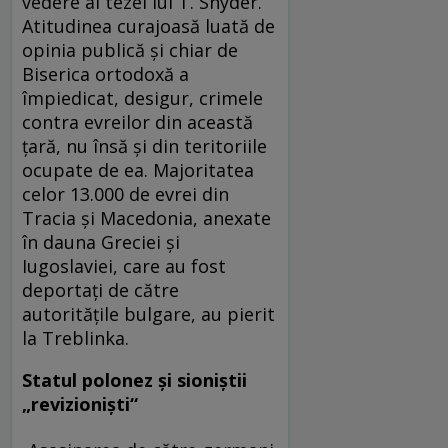
vedere al tezei lui T. Snyder.
Atitudinea curajoasă luată de
opinia publică şi chiar de
Biserica ortodoxă a
împiedicat, desigur, crimele
contra evreilor din această
ţară, nu însă şi din teritoriile
ocupate de ea. Majoritatea
celor 13.000 de evrei din
Tracia şi Macedonia, anexate
în dauna Greciei şi
Iugoslaviei, care au fost
deportaţi de către
autorităţile bulgare, au pierit
la Treblinka.
Statul polonez şi sioniştii
„revizionişti“
„