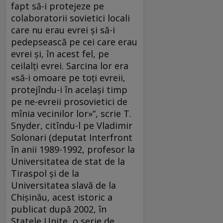
fapt să-i protejeze pe
colaboratorii sovietici locali
care nu erau evrei şi să-i
pedepsească pe cei care erau
evrei şi, în acest fel, pe
ceilalţi evrei. Sarcina lor era
«să-i omoare pe toţi evreii,
protejîndu-i în acelaşi timp
pe ne-evreii prosovietici de
mînia vecinilor lor»“, scrie T.
Snyder, citîndu-l pe Vladimir
Solonari (deputat Interfront
în anii 1989-1992, profesor la
Universitatea de stat de la
Tiraspol şi de la
Universitatea slavă de la
Chişinău, acest istoric a
publicat după 2002, în
Statele Unite, o serie de