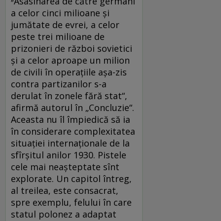
Asasinarea de către germani
a celor cinci milioane şi
jumătate de evrei, a celor
peste trei milioane de
prizonieri de război sovietici
şi a celor aproape un milion
de civili în operaţiile aşa-zis
contra partizanilor s-a
derulat în zonele fără stat“,
afirmă autorul în „Concluzie“.
Aceasta nu îl împiedică să ia
în considerare complexitatea
situaţiei internaţionale de la
sfîrşitul anilor 1930. Pistele
cele mai neaşteptate sînt
explorate. Un capitol întreg,
al treilea, este consacrat,
spre exemplu, felului în care
statul polonez a adaptat