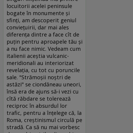
locuitorii acelei peninsule
bogate în monumente şi
sfinţi, am descoperit geniul
convieţuirii, dar mai ales
diferenţa dintre a face cît de
puţin pentru aproapele tău şi
a nu face nimic. Vedeam cum
italienii aceştia vulcanic-
meridionali au interiorizat
revelaţia, cu tot cu poruncile
sale. "Strămoşii noştri de
astăzi" se ciondăneau uneori,
însă era de ajuns să-i vezi cu
cîtă răbdare se tolerează
reciproc în absurdul lor
trafic, pentru a înţelege că, la
Roma, creştinismul circulă pe
stradă. Ca să nu mai vorbesc