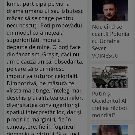
lume, participă pe viu la
drama umanului sau izbutesc
măcar să se roage pentru
necunoscuţi. Poţi propovădui
Noi, cînd se
un model cu ameţeala
ceartă Polonia
superiorităţii morale:
cu Ucraina
departe de mine. O poţi face
Sever
din fanatism. Greşit, căci nu
VOINESCU
am o cauză unică, obsedantă,
pe care să o urmăresc
împotriva tuturor celorlalţi.
Dimpotrivă, pe măsură ce
vîrsta mă atinge, înţeleg mai
Putin și
deschis pluralitatea opiniilor,
Occidentul Al
diversitatea convingerilor şi
treilea război
spaţiul interpretărilor, dar şi
mondial?
propriile mărginiri, fie în
cunoaştere, fie în fugitivul
domeniu al virtuţii. Şi atunci,