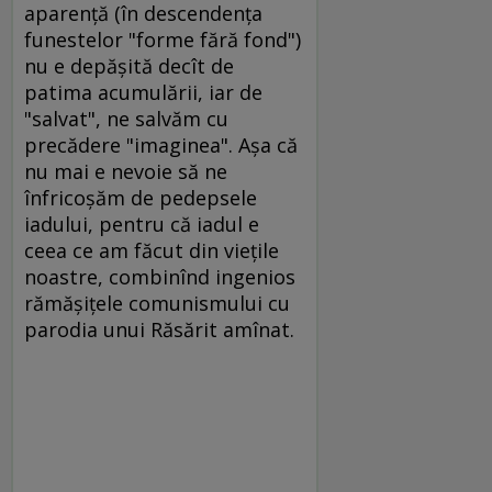
aparenţă (în descendenţa
funestelor "forme fără fond")
nu e depăşită decît de
patima acumulării, iar de
"salvat", ne salvăm cu
precădere "imaginea". Aşa că
nu mai e nevoie să ne
înfricoşăm de pedepsele
iadului, pentru că iadul e
ceea ce am făcut din vieţile
noastre, combinînd ingenios
rămăşiţele comunismului cu
parodia unui Răsărit amînat.