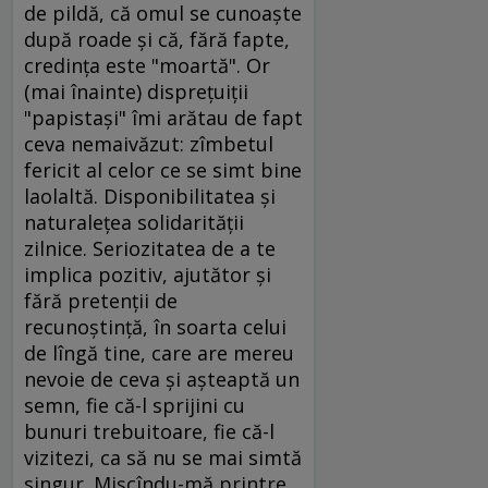
de pildă, că omul se cunoaşte
după roade şi că, fără fapte,
credinţa este "moartă". Or
(mai înainte) dispreţuiţii
"papistaşi" îmi arătau de fapt
ceva nemaivăzut: zîmbetul
fericit al celor ce se simt bine
laolaltă. Disponibilitatea şi
naturaleţea solidarităţii
zilnice. Seriozitatea de a te
implica pozitiv, ajutător şi
fără pretenţii de
recunoştinţă, în soarta celui
de lîngă tine, care are mereu
nevoie de ceva şi aşteaptă un
semn, fie că-l sprijini cu
bunuri trebuitoare, fie că-l
vizitezi, ca să nu se mai simtă
singur. Mişcîndu-mă printre