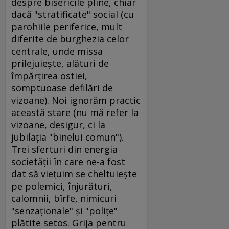
despre bisericile pline, chiar
dacă "stratificate" social (cu
parohiile periferice, mult
diferite de burghezia celor
centrale, unde missa
prilejuieşte, alături de
împărţirea ostiei,
somptuoase defilări de
vizoane). Noi ignorăm practic
această stare (nu mă refer la
vizoane, desigur, ci la
jubilaţia "binelui comun").
Trei sferturi din energia
societăţii în care ne-a fost
dat să vieţuim se cheltuieşte
pe polemici, înjurături,
calomnii, bîrfe, nimicuri
"senzaţionale" şi "poliţe"
plătite setos. Grija pentru