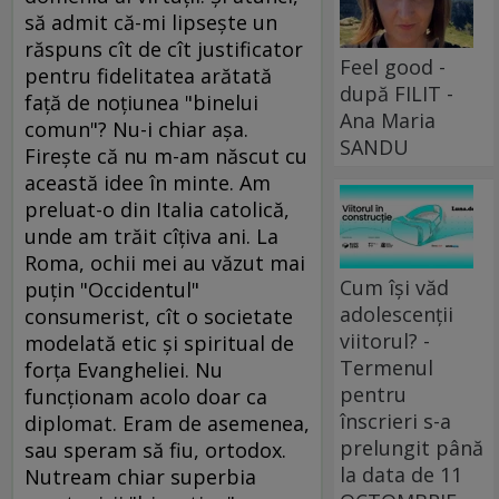
să admit că-mi lipseşte un
răspuns cît de cît justificator
Feel good -
pentru fidelitatea arătată
după FILIT -
faţă de noţiunea "binelui
Ana Maria
comun"? Nu-i chiar aşa.
SANDU
Fireşte că nu m-am născut cu
această idee în minte. Am
preluat-o din Italia catolică,
unde am trăit cîţiva ani. La
Roma, ochii mei au văzut mai
Cum își văd
puţin "Occidentul"
adolescenții
consumerist, cît o societate
viitorul? -
modelată etic şi spiritual de
Termenul
forţa Evangheliei. Nu
pentru
funcţionam acolo doar ca
înscrieri s-a
diplomat. Eram de asemenea,
prelungit până
sau speram să fiu, ortodox.
la data de 11
Nutream chiar superbia