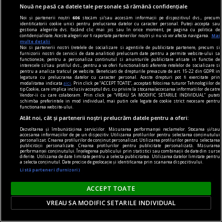
Nouă ne pasă ca datele tale personale să rămână confidențiale
Noi și partenerii noștri
606
stocăm și/sau accesăm informații pe dispozitivul dvs., precum
identificatorii cookie unici pentru prelucrarea datelor cu caracter personal. Puteți accepta sau
gestiona alegerile dvs. făcând clic mai jos sau în orice moment, pe pagina cu politica de
confidențialitate. Aceste alegeri vor fi raportate partenerilor noștri și nu vă vor afecta navigarea.
Mai
multe detalii
Noi si partenerii nostri (retelele de socializare si agentiile de publicitate partenere, precum si
furnizorii nostri de servicii de date analitice) prelucram date pentru a permite website-ului sa
functioneze, pentru a personaliza continutul si anunturile publicitare afisate in functie de
interesele si/sau profilul dvs., pentru a va oferi functionalitati aferente retelelor de socializare si
pentru a analiza traficul pe website. Beneficiati de drepturile prevazute de art. 15-22 din GDPR in
fraudare kilometraj
legatura cu prelucrarea datelor cu caracter personal. Aceste drepturi pot fi exercitate prin
modalitatea indicata
aici
. Prin click pe “ACCEPT TOATE”, acceptati folosirea tuturor Tehnologiilor de
De ce fraudarea kilometrajului rămâne o
tip Cookie, care implica inclusiv acceptul dvs. cu privire la stocarea/accesarea informatiilor de catre
Vendor-ii cu care colaboram. Prin click pe “VREAU SA MODIFIC SETARILE INDIVIDUAL” puteti
problemă majoră pe piața mașinilor second-
schimba preferintele in mod individual, mai putin cele legate de cookie strict necesare pentru
functionarea website-ului.
hand?
Atât noi, cât și partenerii noștri prelucrăm datele pentru a oferi:
O mașină este un mare ajutor în repetate
Dezvoltarea și îmbunătățirea serviciilor. Măsurarea performanței reclamelor. Stocarea și/sau
accesarea informațiilor de pe un dispozitiv. Utilizarea profilurilor pentru selectarea conținutului
rânduri. În mediul urban este o necesitate. De
personalizat. Crearea profilurilor de conținut personalizat. Utilizarea profilurilor pentru selectarea
publicității personalizate. Crearea profilurilor pentru publicitate personalizată. Măsurarea
asemenea, și în cazul celor care stau în mediul
performanței conținutului. Înțelegerea publicului prin statistici sau combinații de date din surse
diferite. Utilizarea de date limitate pentru a selecta publicitatea. Utilizarea datelor limitate pentru
rural și fac naveta este un mijloc de transport
a selecta conținutul. Date precise de geolocație și identificarea prin scanarea dispozitivului.
Listă parteneri (furnizori)
obligatoriu. Însă, oscilațiile economiei afectează
puterea de cumpărare.
ACCEPT TOATE
VREAU SA MODIFIC SETARILE INDIVIDUAL