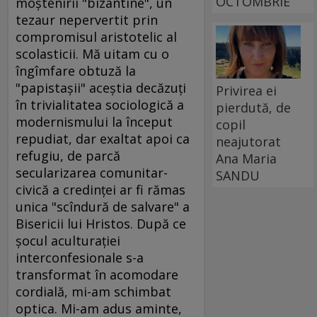
OCTOMBRIE
moştenirii "bizantine", un
tezaur nepervertit prin
compromisul aristotelic al
scolasticii. Mă uitam cu o
îngîmfare obtuză la
"papistaşii" aceştia decăzuţi
Privirea ei
în trivialitatea sociologică a
pierdută, de
modernismului la început
copil
repudiat, dar exaltat apoi ca
neajutorat
refugiu, de parcă
Ana Maria
secularizarea comunitar-
SANDU
civică a credinţei ar fi rămas
unica "scîndură de salvare" a
Bisericii lui Hristos. După ce
şocul aculturaţiei
interconfesionale s-a
transformat în acomodare
cordială, mi-am schimbat
optica. Mi-am adus aminte,