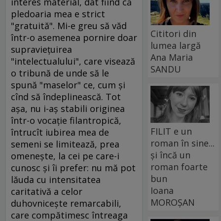
interes material, dat fiind că
pledoaria mea e strict
"gratuită". Mi-e greu să văd
Cititori din
într-o asemenea pornire doar
lumea largă
supravieţuirea
Ana Maria
"intelectualului", care visează
SANDU
o tribună de unde să le
spună "maselor" ce, cum şi
cînd să îndeplinească. Tot
aşa, nu i-aş stabili originea
într-o vocaţie filantropică,
FILIT e un
întrucît iubirea mea de
roman în sine...
semeni se limitează, prea
și încă un
omeneşte, la cei pe care-i
roman foarte
cunosc şi îi prefer: nu mă pot
bun
lăuda cu intensitatea
Ioana
caritativă a celor
MOROȘAN
duhovniceşte remarcabili,
care compătimesc întreaga