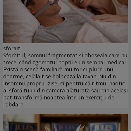
sforait
Sforăitul, somnul fragmentat și oboseala care nu
trece: când zgomotul nopții e un semnal medical
Există o scenă familiară multor cupluri: unul
doarme, celălalt se holbează la tavan. Nu din
insomnii propriu-zise, ci pentru că ritmul haotic
al sforăitului din camera alăturată sau din același
pat transformă noaptea într-un exercițiu de
răbdare.