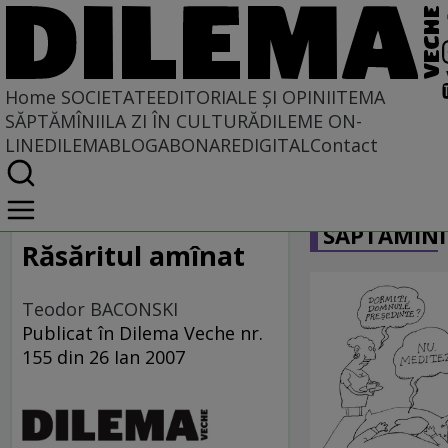
Home
SOCIETATE
EDITORIALE ȘI OPINII
TEMA
SĂPTĂMÎNII
LA ZI ÎN CULTURĂ
DILEME ON-
LINE
DILEMABLOG
ABONARE
DIGITAL
Contact
Home
CARICATU
Societate
SĂPTĂMÎNI
DIN POLUL PLUS
Răsăritul amînat
Teodor BACONSKI
Publicat în Dilema Veche nr.
155 din 26 Ian 2007