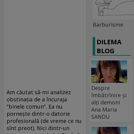
Barburisme
DILEMA
BLOG
Despre
Am căutat să-mi analizez
îmbătrînire și
obstinaţia de a încuraja
alți demoni
"binele comun". Ea nu
Ana Maria
porneşte dintr-o datorie
SANDU
profesională (de vreme ce nu
sînt preot). Nici dintr-un