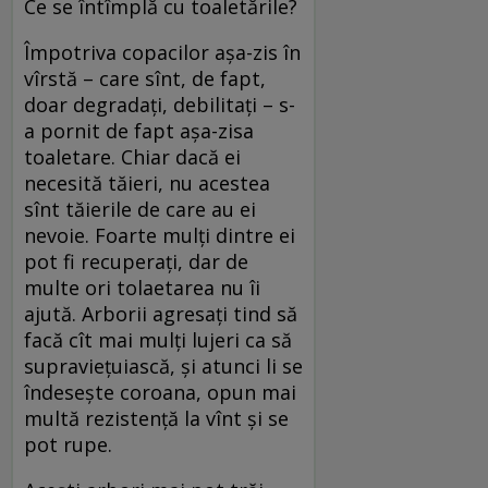
Ce se întîmplă cu toaletările?
Împotriva copacilor așa-zis în
vîrstă – care sînt, de fapt,
doar degradați, debilitați – s-
a pornit de fapt așa-zisa
toaletare. Chiar dacă ei
necesită tăieri, nu acestea
sînt tăierile de care au ei
nevoie. Foarte mulți dintre ei
pot fi recuperați, dar de
multe ori tolaetarea nu îi
ajută. Arborii agresați tind să
facă cît mai mulți lujeri ca să
supraviețuiască, și atunci li se
îndesește coroana, opun mai
multă rezistență la vînt și se
pot rupe.