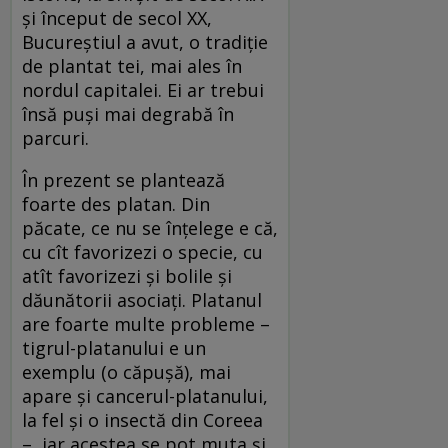
și început de secol XX,
Bucureștiul a avut, o tradiție
de plantat tei, mai ales în
nordul capitalei. Ei ar trebui
însă puși mai degrabă în
parcuri.
În prezent se plantează
foarte des platan. Din
păcate, ce nu se înțelege e că,
cu cît favorizezi o specie, cu
atît favorizezi și bolile și
dăunătorii asociați. Platanul
are foarte multe probleme –
tigrul-platanului e un
exemplu (o căpușă), mai
apare și cancerul-platanului,
la fel și o insectă din Coreea
–, iar acestea se pot muta și