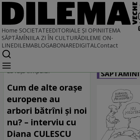
Home
SOCIETATE
EDITORIALE ȘI OPINII
TEMA
SĂPTĂMÎNII
LA ZI ÎN CULTURĂ
DILEME ON-
LINE
DILEMABLOG
ABONARE
DIGITAL
Contact
Home
CARICATU
Societate
La faţa timpului
SĂPTĂMÎNI
Cum de alte orașe
europene au
arbori bătrîni și noi
nu? – interviu cu
Diana CULESCU