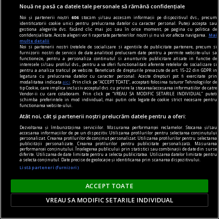
Nouă ne pasă ca datele tale personale să rămână confidențiale
Noi și partenerii noștri
606
stocăm și/sau accesăm informații pe dispozitivul dvs., precum
identificatorii cookie unici pentru prelucrarea datelor cu caracter personal. Puteți accepta sau
gestiona alegerile dvs. făcând clic mai jos sau în orice moment, pe pagina cu politica de
confidențialitate. Aceste alegeri vor fi raportate partenerilor noștri și nu vă vor afecta navigarea.
Mai
multe detalii
Noi si partenerii nostri (retelele de socializare si agentiile de publicitate partenere, precum si
furnizorii nostri de servicii de date analitice) prelucram date pentru a permite website-ului sa
functioneze, pentru a personaliza continutul si anunturile publicitare afisate in functie de
interesele si/sau profilul dvs., pentru a va oferi functionalitati aferente retelelor de socializare si
pentru a analiza traficul pe website. Beneficiati de drepturile prevazute de art. 15-22 din GDPR in
legatura cu prelucrarea datelor cu caracter personal. Aceste drepturi pot fi exercitate prin
modalitatea indicata
aici
. Prin click pe “ACCEPT TOATE”, acceptati folosirea tuturor Tehnologiilor de
tip Cookie, care implica inclusiv acceptul dvs. cu privire la stocarea/accesarea informatiilor de catre
Vendor-ii cu care colaboram. Prin click pe “VREAU SA MODIFIC SETARILE INDIVIDUAL” puteti
fashion
schimba preferintele in mod individual, mai putin cele legate de cookie strict necesare pentru
functionarea website-ului.
Cum s-a transformat industria fashion de-a
Atât noi, cât și partenerii noștri prelucrăm datele pentru a oferi:
lungul marilor epoci istorice
Dezvoltarea și îmbunătățirea serviciilor. Măsurarea performanței reclamelor. Stocarea și/sau
Modul de a se îmbrăca oamenii de-a lungul
accesarea informațiilor de pe un dispozitiv. Utilizarea profilurilor pentru selectarea conținutului
personalizat. Crearea profilurilor de conținut personalizat. Utilizarea profilurilor pentru selectarea
timpului a reflectat valorile, resursele și
publicității personalizate. Crearea profilurilor pentru publicitate personalizată. Măsurarea
performanței conținutului. Înțelegerea publicului prin statistici sau combinații de date din surse
transformările societății din care făceau parte.
diferite. Utilizarea de date limitate pentru a selecta publicitatea. Utilizarea datelor limitate pentru
a selecta conținutul. Date precise de geolocație și identificarea prin scanarea dispozitivului.
Listă parteneri (furnizori)
ACCEPT TOATE
VREAU SA MODIFIC SETARILE INDIVIDUAL