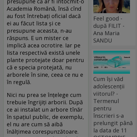
presupune că ar fi întocmit-o
Academia Română, însă cînd
au fost întrebați oficial dacă
Feel good -
ei au făcut lista și ce
după FILIT -
presupune aceasta, n-au
Ana Maria
răspuns. E un mister ce
SANDU
implică acea ocrotire. Iar pe
lista respectivă există unele
plante protejate doar pentru
că e specia protejată, nu
arborele în sine, ceea ce nu e
Cum își văd
în regulă.
adolescenții
viitorul? -
Nici nu prea se înțelege cum
Termenul
trebuie îngrijiți arborii. După
pentru
ce ai instalat un arbore tînăr
înscrieri s-a
în spațiul public, de exemplu,
prelungit până
el nu are cum să aibă
la data de 11
înălțimea corespunzătoare.