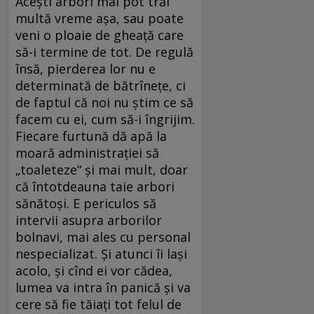
Acești arbori mai pot trăi
multă vreme așa, sau poate
veni o ploaie de gheață care
să-i termine de tot. De regulă
însă, pierderea lor nu e
determinată de bătrînețe, ci
de faptul că noi nu știm ce să
facem cu ei, cum să-i îngrijim.
Fiecare furtună dă apă la
moară administrației să
„toaleteze“ și mai mult, doar
că întotdeauna taie arbori
sănătoși. E periculos să
intervii asupra arborilor
bolnavi, mai ales cu personal
nespecializat. Și atunci îi lași
acolo, și cînd ei vor cădea,
lumea va intra în panică și va
cere să fie tăiați tot felul de