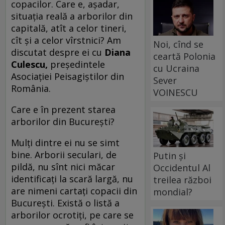
copacilor. Care e, așadar,
situația reală a arborilor din
capitală, atît a celor tineri,
cît și a celor vîrstnici? Am
Noi, cînd se
discutat despre ei cu
Diana
ceartă Polonia
Culescu,
președintele
cu Ucraina
Asociației Peisagiștilor din
Sever
România.
VOINESCU
Care e în prezent starea
arborilor din București?
Mulți dintre ei nu se simt
bine. Arborii seculari, de
Putin și
pildă, nu sînt nici măcar
Occidentul Al
identificați la scară largă, nu
treilea război
are nimeni cartați copacii din
mondial?
București. Există o listă a
arborilor ocrotiți, pe care se