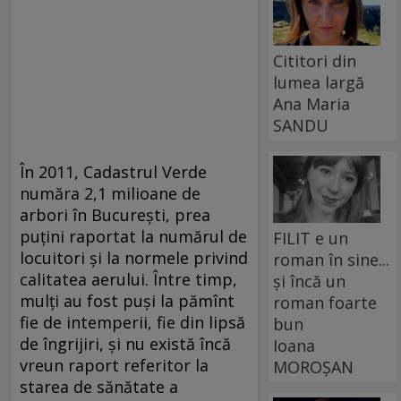
Cititori din
lumea largă
Ana Maria
SANDU
În 2011, Cadastrul Verde
număra 2,1 milioane de
arbori în București, prea
puțini raportat la numărul de
FILIT e un
locuitori și la normele privind
roman în sine...
calitatea aerului. Între timp,
și încă un
mulți au fost puși la pămînt
roman foarte
fie de intemperii, fie din lipsă
bun
de îngrijiri, și nu există încă
Ioana
vreun raport referitor la
MOROȘAN
starea de sănătate a