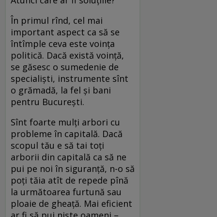
În primul rînd, cel mai
important aspect ca să se
întîmple ceva este voința
politică. Dacă există voință,
se găsesc o sumedenie de
specialiști, instrumente sînt
o grămadă, la fel și bani
pentru București.
Sînt foarte mulți arbori cu
probleme în capitală. Dacă
scopul tău e să tai toți
arborii din capitală ca să ne
pui pe noi în siguranță, n-o să
poți tăia atît de repede pînă
la următoarea furtună sau
ploaie de gheață. Mai eficient
ar fi să pui niște oameni –