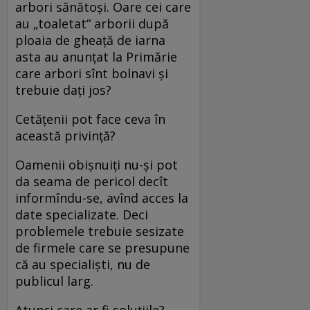
arbori sănătoși. Oare cei care
au „toaletat“ arborii după
ploaia de gheață de iarna
asta au anunțat la Primărie
care arbori sînt bolnavi și
trebuie dați jos?
Cetățenii pot face ceva în
această privință?
Oamenii obișnuiți nu-și pot
da seama de pericol decît
informîndu-se, avînd acces la
date specializate. Deci
problemele trebuie sesizate
de firmele care se presupune
că au specialiști, nu de
publicul larg.
Atunci care ar fi soluțiile?