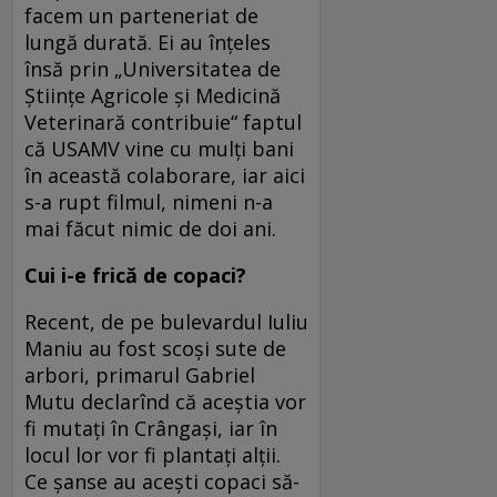
facem un parteneriat de
lungă durată. Ei au înțeles
însă prin „Universitatea de
Științe Agricole și Medicină
Veterinară contribuie“ faptul
că USAMV vine cu mulți bani
în această colaborare, iar aici
s-a rupt filmul, nimeni n-a
mai făcut nimic de doi ani.
Cui i-e frică de copaci?
Recent, de pe bulevardul Iuliu
Maniu au fost scoși sute de
arbori, primarul Gabriel
Mutu declarînd că aceștia vor
fi mutați în Crângași, iar în
locul lor vor fi plantați alții.
Ce șanse au acești copaci să-