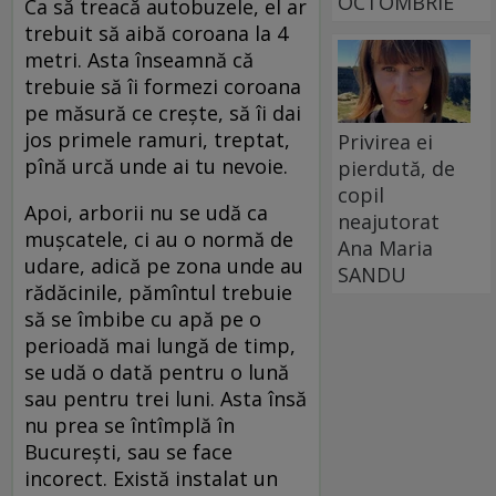
OCTOMBRIE
Ca să treacă autobuzele, el ar
trebuit să aibă coroana la 4
metri. Asta înseamnă că
trebuie să îi formezi coroana
pe măsură ce crește, să îi dai
jos primele ramuri, treptat,
Privirea ei
pînă urcă unde ai tu nevoie.
pierdută, de
copil
Apoi, arborii nu se udă ca
neajutorat
mușcatele, ci au o normă de
Ana Maria
udare, adică pe zona unde au
SANDU
rădăcinile, pămîntul trebuie
să se îmbibe cu apă pe o
perioadă mai lungă de timp,
se udă o dată pentru o lună
sau pentru trei luni. Asta însă
nu prea se întîmplă în
București, sau se face
incorect. Există instalat un