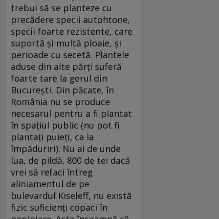
trebui să se planteze cu
precădere specii autohtone,
specii foarte rezistente, care
suportă și multă ploaie, și
perioade cu secetă. Plantele
aduse din alte părți suferă
foarte tare la gerul din
București. Din păcate, în
România nu se produce
necesarul pentru a fi plantat
în spațiul public (nu pot fi
plantați puieți, ca la
împăduriri). Nu ai de unde
lua, de pildă, 800 de tei dacă
vrei să refaci întreg
aliniamentul de pe
bulevardul Kiseleff, nu există
fizic suficienți copaci în
pepiniere. Asta înseamnă că