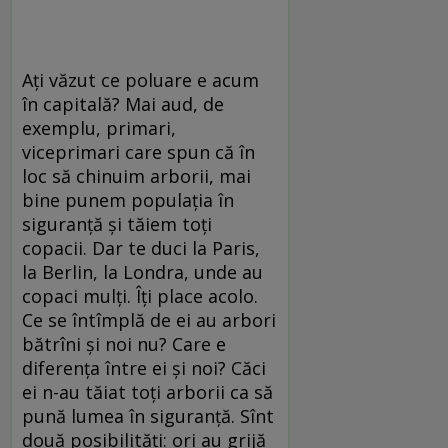
Ați văzut ce poluare e acum
în capitală? Mai aud, de
exemplu, primari,
viceprimari care spun că în
loc să chinuim arborii, mai
bine punem populația în
siguranță și tăiem toți
copacii. Dar te duci la Paris,
la Berlin, la Londra, unde au
copaci mulți. Îți place acolo.
Ce se întîmplă de ei au arbori
bătrîni și noi nu? Care e
diferența între ei și noi? Căci
ei n-au tăiat toți arborii ca să
pună lumea în siguranță. Sînt
două posibilități: ori au grijă