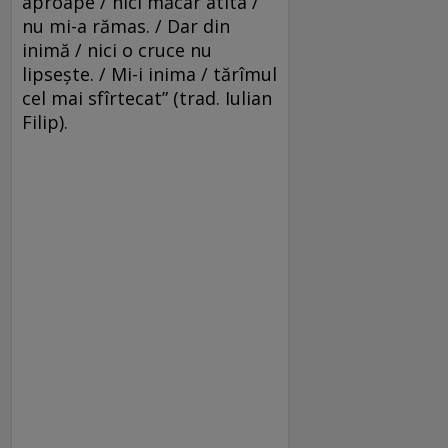
aproape / nici măcar atîta /
nu mi-a rămas. / Dar din
inimă / nici o cruce nu
lipsește. / Mi-i inima / tărîmul
cel mai sfîrtecat” (trad. Iulian
Filip).