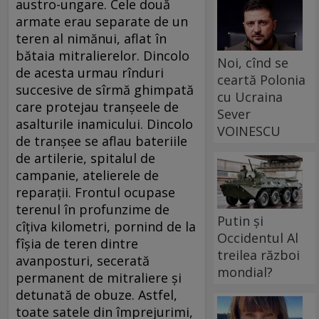
austro-ungare. Cele două
armate erau separate de un
teren al nimănui, aflat în
bătaia mitralierelor. Dincolo
Noi, cînd se
de acesta urmau rînduri
ceartă Polonia
succesive de sîrmă ghimpată
cu Ucraina
care protejau tranșeele de
Sever
asalturile inamicului. Dincolo
VOINESCU
de tranșee se aflau bateriile
de artilerie, spitalul de
campanie, atelierele de
reparații. Frontul ocupase
terenul în profunzime de
Putin și
cîțiva kilometri, pornind de la
Occidentul Al
fîșia de teren dintre
treilea război
avanposturi, secerată
mondial?
permanent de mitraliere și
detunată de obuze. Astfel,
toate satele din împrejurimi,