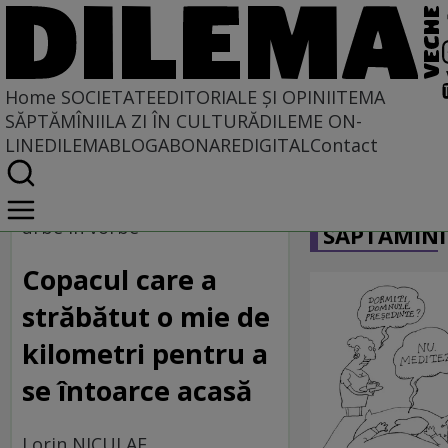
Home
SOCIETATE
EDITORIALE ȘI OPINII
TEMA
SĂPTĂMÎNII
LA ZI ÎN CULTURĂ
DILEME ON-
LINE
DILEMABLOG
ABONARE
DIGITAL
Contact
Home
CARICATU
Societate
urbe în vorbe
SĂPTĂMÎNI
Copacul care a
străbătut o mie de
kilometri pentru a
se întoarce acasă
Lorin NICULAE