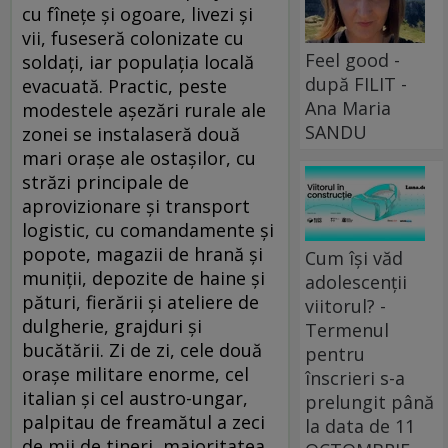
cu fînețe și ogoare, livezi și
vii, fuseseră colonizate cu
Feel good -
soldați, iar populația locală
după FILIT -
evacuată. Practic, peste
Ana Maria
modestele așezări rurale ale
SANDU
zonei se instalaseră două
mari orașe ale ostașilor, cu
străzi principale de
aprovizionare și transport
logistic, cu comandamente și
popote, magazii de hrană și
Cum își văd
muniții, depozite de haine și
adolescenții
pături, fierării și ateliere de
viitorul? -
dulgherie, grajduri și
Termenul
bucătării. Zi de zi, cele două
pentru
orașe militare enorme, cel
înscrieri s-a
italian și cel austro-ungar,
prelungit până
palpitau de freamătul a zeci
la data de 11
de mii de tineri, majoritatea