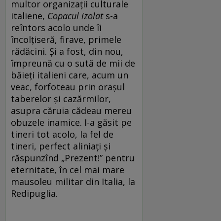
multor organizații culturale
italiene,
Copacul izolat
s-a
reîntors acolo unde îi
încolțiseră, firave, primele
rădăcini. Și a fost, din nou,
împreună cu o sută de mii de
băieți italieni care, acum un
veac, forfoteau prin orașul
taberelor și cazărmilor,
asupra căruia cădeau mereu
obuzele inamice. I-a găsit pe
tineri tot acolo, la fel de
tineri, perfect aliniați și
răspunzînd „Prezent!” pentru
eternitate, în cel mai mare
mausoleu militar din Italia, la
Redipuglia.