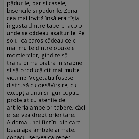
pădurile, dar și casele,
bisericile și podurile. Zona
cea mai lovită însă era fîșia
îngustă dintre tabere, acolo
unde se dădeau asalturile. Pe
solul calcaros cădeau cele
mai multe dintre obuzele
mortierelor, gîndite să
transforme piatra în șrapnel
și să producă cît mai multe
victime. Vegetația fusese
distrusă cu desăvîrșire, cu
excepția unui singur copac,
protejat cu atenție de
artileria ambelor tabere, căci
el servea drept orientare.
Aidoma unei fîntîni din care
beau apă ambele armate,
copacul servea ca reper