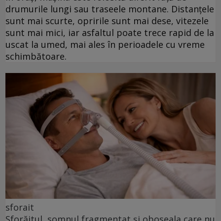
drumurile lungi sau traseele montane. Distanțele
sunt mai scurte, opririle sunt mai dese, vitezele
sunt mai mici, iar asfaltul poate trece rapid de la
uscat la umed, mai ales în perioadele cu vreme
schimbătoare.
sforait
Sforăitul, somnul fragmentat și oboseala care nu