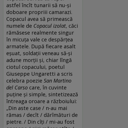
astfel încît tunarii să nu-și
doboare propriii camarazi.
Copacul avea să primească
numele de
Copacul izolat
, căci
rămăsese realmente singur
în micuța vale ce despărțea
armatele. După fiecare asalt
eșuat, soldații veneau să-și
adune morții și, chiar lîngă
ciotul copacului, poetul
Giuseppe Ungaretti a scris
celebra poezie
San Martino
del Carso
care, în cuvinte
puține și simple, sintetizează
întreaga oroare a războiului:
„Din aste case / n-au mai
rămas / decît / dărîmături de
pietre. / Din cîți / mi-au fost