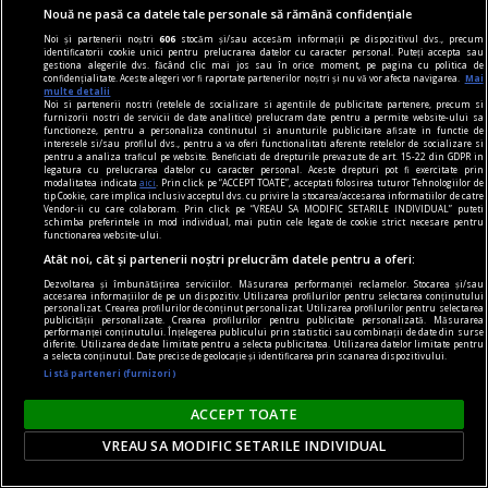
aproape orice. Oare care este linia dintre nevoile
Nouă ne pasă ca datele tale personale să rămână confidențiale
noastre și influența exterioară care ne împinge
Noi și partenerii noștri
606
stocăm și/sau accesăm informații pe dispozitivul dvs., precum
(sau ne atrage?) spre această tendință
identificatorii cookie unici pentru prelucrarea datelor cu caracter personal. Puteți accepta sau
gestiona alegerile dvs. făcând clic mai jos sau în orice moment, pe pagina cu politica de
generalizată de a absorbi totul?
confidențialitate. Aceste alegeri vor fi raportate partenerilor noștri și nu vă vor afecta navigarea.
Mai
multe detalii
Noi si partenerii nostri (retelele de socializare si agentiile de publicitate partenere, precum si
furnizorii nostri de servicii de date analitice) prelucram date pentru a permite website-ului sa
functioneze, pentru a personaliza continutul si anunturile publicitare afisate in functie de
interesele si/sau profilul dvs., pentru a va oferi functionalitati aferente retelelor de socializare si
pentru a analiza traficul pe website. Beneficiati de drepturile prevazute de art. 15-22 din GDPR in
legatura cu prelucrarea datelor cu caracter personal. Aceste drepturi pot fi exercitate prin
modalitatea indicata
aici
. Prin click pe “ACCEPT TOATE”, acceptati folosirea tuturor Tehnologiilor de
tip Cookie, care implica inclusiv acceptul dvs. cu privire la stocarea/accesarea informatiilor de catre
Vendor-ii cu care colaboram. Prin click pe “VREAU SA MODIFIC SETARILE INDIVIDUAL” puteti
schimba preferintele in mod individual, mai putin cele legate de cookie strict necesare pentru
functionarea website-ului.
Atât noi, cât și partenerii noștri prelucrăm datele pentru a oferi:
Dezvoltarea și îmbunătățirea serviciilor. Măsurarea performanței reclamelor. Stocarea și/sau
accesarea informațiilor de pe un dispozitiv. Utilizarea profilurilor pentru selectarea conținutului
personalizat. Crearea profilurilor de conținut personalizat. Utilizarea profilurilor pentru selectarea
publicității personalizate. Crearea profilurilor pentru publicitate personalizată. Măsurarea
performanței conținutului. Înțelegerea publicului prin statistici sau combinații de date din surse
diferite. Utilizarea de date limitate pentru a selecta publicitatea. Utilizarea datelor limitate pentru
a selecta conținutul. Date precise de geolocație și identificarea prin scanarea dispozitivului.
Listă parteneri (furnizori)
gambling
ACCEPT TOATE
Fenomenul gamblingului social: cum devine
VREAU SA MODIFIC SETARILE INDIVIDUAL
uneori comunicarea mai importantă decât