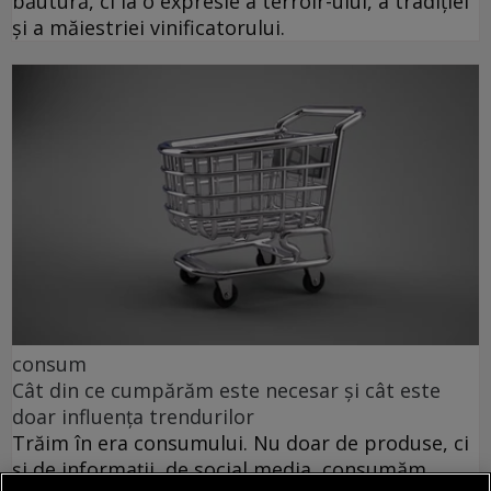
băutură, ci la o expresie a terroir-ului, a tradiției
și a măiestriei vinificatorului.
consum
Cât din ce cumpărăm este necesar și cât este
doar influența trendurilor
Trăim în era consumului. Nu doar de produse, ci
și de informații, de social media, consumăm