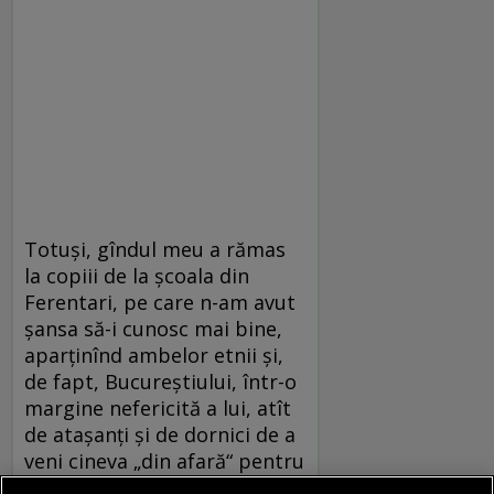
Totuși, gîndul meu a rămas
la copiii de la școala din
Ferentari, pe care n-am avut
șansa să-i cunosc mai bine,
aparținînd ambelor etnii și,
de fapt, Bucureștiului, într-o
margine nefericită a lui, atît
de atașanți și de dornici de a
veni cineva „din afară“ pentru
a le spune o poveste. Ce