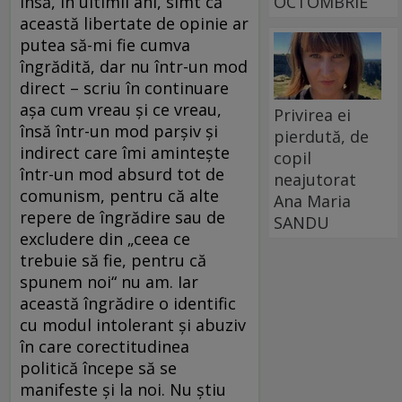
OCTOMBRIE
Însă, în ultimii ani, simt că
această libertate de opinie ar
putea să-mi fie cumva
îngrădită, dar nu într-un mod
direct – scriu în continuare
așa cum vreau și ce vreau,
Privirea ei
însă într-un mod parșiv și
pierdută, de
indirect care îmi amintește
copil
într-un mod absurd tot de
neajutorat
comunism, pentru că alte
Ana Maria
repere de îngrădire sau de
SANDU
excludere din „ceea ce
trebuie să fie, pentru că
spunem noi“ nu am. Iar
această îngrădire o identific
cu modul intolerant și abuziv
în care corectitudinea
politică începe să se
manifeste și la noi. Nu știu