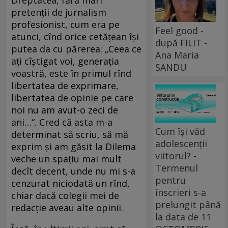
Dreptatea, fără mari
pretenții de jurnalism
profesionist, cum era pe
Feel good -
atunci, cînd orice cetățean își
după FILIT -
putea da cu părerea: „Ceea ce
Ana Maria
ați cîștigat voi, generația
SANDU
voastră, este în primul rînd
libertatea de exprimare,
libertatea de opinie pe care
noi nu am avut-o zeci de
ani…“. Cred că asta m-a
Cum își văd
determinat să scriu, să mă
adolescenții
exprim și am găsit la Dilema
viitorul? -
veche un spațiu mai mult
Termenul
decît decent, unde nu mi s-a
pentru
cenzurat niciodată un rînd,
înscrieri s-a
chiar dacă colegii mei de
prelungit până
redacție aveau alte opinii.
la data de 11