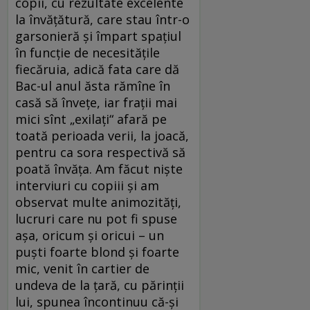
copii, cu rezultate excelente
la învățătură, care stau într-o
garsonieră și împart spațiul
în funcție de necesitățile
fiecăruia, adică fata care dă
Bac-ul anul ăsta rămîne în
casă să învețe, iar frații mai
mici sînt „exilați“ afară pe
toată perioada verii, la joacă,
pentru ca sora respectivă să
poată învăța. Am făcut niște
interviuri cu copiii și am
observat multe animozități,
lucruri care nu pot fi spuse
așa, oricum și oricui – un
puști foarte blond și foarte
mic, venit în cartier de
undeva de la țară, cu părinții
lui, spunea încontinuu că-și