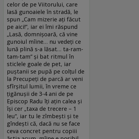
celor de pe Viitorului, care
lasă gunoaiele în stradă, le
spun „Cam mizerie ați făcut
pe aici!“, iar ei îmi răspund
„Lasă, domnișoară, că vine
gunoiul mîine… nu vedeți ce
lună plină s-a lăsat… ta-ram-
tam-tam“ și bat ritmul în
sticlele goale de pet, iar
puștanii se pupă pe colțul de
la Precupeți de parcă ar veni
sfîrșitul lumii, în vreme ce
țigănușii de 3-4 ani de pe
Episcop Radu îți ațin calea și
își cer „taxa de trecere – 1
leu“, iar tu le zîmbești și te
gîndești că, dacă nu se face
ceva concret pentru co­piii
ăștia acum, mîine e posibil