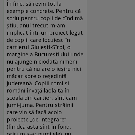
În fine, să revin tot la
exemple concrete. Pentru că
scriu pentru copii de cînd mă
știu, anul trecut m-am
implicat într-un proiect legat
de copiii care locuiesc în
cartierul Giulești-Sîrbi, o
margine a Bucureștiului unde
nu ajunge niciodată nimeni
pentru că nu are o ieșire nici
măcar spre o reședință
județeană. Copiii romi și
români învață laolaltă în
școala din cartier, sînt cam
jumi-juma. Pentru străinii
care vin să facă acolo
proiecte „de integrare“
(fiindcă asta sînt în fond,
oricum s-ar numi ele), nu