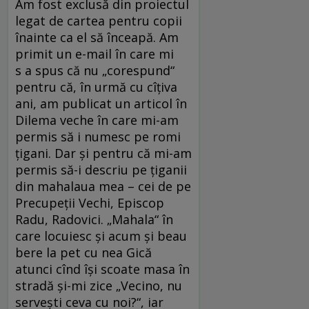
Am fost exclusă din proiectul
legat de cartea pentru copii
înainte ca el să înceapă. Am
primit un e-mail în care mi
s a spus că nu „corespund“
pentru că, în urmă cu cîțiva
ani, am publicat un articol în
Dilema veche în care mi-am
permis să i numesc pe romi
țigani. Dar și pentru că mi-am
permis să-i descriu pe țiganii
din mahalaua mea – cei de pe
Precupeții Vechi, Episcop
Radu, Radovici. „Mahala“ în
care locuiesc și acum și beau
bere la pet cu nea Gică
atunci cînd își scoate masa în
stradă și-mi zice „Vecino, nu
servești ceva cu noi?“, iar