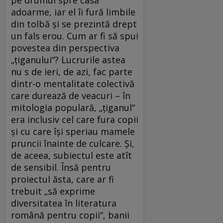
pe drumul spre casă
adoarme, iar el îi fură limbile
din tolbă și se prezintă drept
un fals erou. Cum ar fi să spui
povestea din perspectiva
„țiganului“? Lucrurile astea
nu s de ieri, de azi, fac parte
dintr-o mentalitate colectivă
care durează de veacuri – în
mitologia populară, „țiganul“
era inclusiv cel care fura copii
și cu care își speriau mamele
pruncii înainte de culcare. Și,
de aceea, subiectul este atît
de sensibil. Însă pentru
proiectul ăsta, care ar fi
trebuit „să exprime
diversitatea în literatura
română pentru copii“, banii