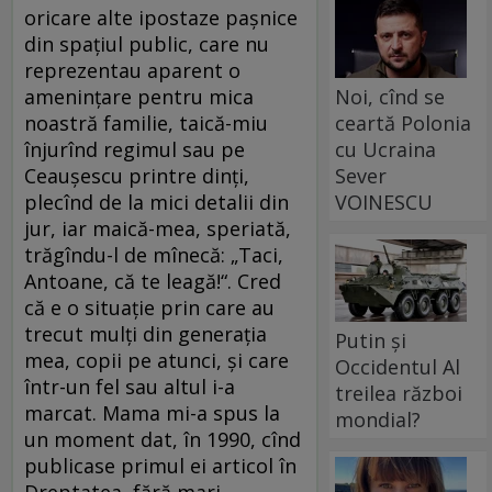
oricare alte ipostaze pașnice
din spațiul public, care nu
reprezentau aparent o
Noi, cînd se
amenințare pentru mica
ceartă Polonia
noastră familie, taică-miu
cu Ucraina
înjurînd regimul sau pe
Sever
Ceaușescu printre dinți,
VOINESCU
plecînd de la mici detalii din
jur, iar maică-mea, speriată,
trăgîndu-l de mînecă: „Taci,
Antoane, că te leagă!“. Cred
că e o situație prin care au
trecut mulți din generația
Putin și
mea, copii pe atunci, și care
Occidentul Al
într-un fel sau altul i-a
treilea război
marcat. Mama mi-a spus la
mondial?
un moment dat, în 1990, cînd
publicase primul ei articol în