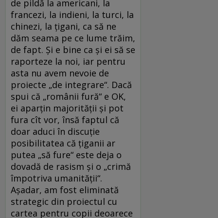
de pildă la americani, la
francezi, la indieni, la turci, la
chinezi, la țigani, ca să ne
dăm seama pe ce lume trăim,
de fapt. Și e bine ca și ei să se
raporteze la noi, iar pentru
asta nu avem nevoie de
proiecte „de integrare“. Dacă
spui că „românii fură“ e OK,
ei aparțin majorității și pot
fura cît vor, însă faptul că
doar aduci în discuție
posibilitatea că țiganii ar
putea „să fure“ este deja o
dovadă de rasism și o „crimă
împotriva umanității“.
Așadar, am fost eliminată
strategic din proiectul cu
cartea pentru copii deoarece