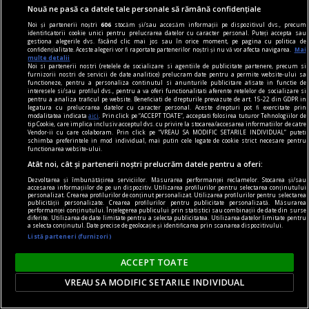
Nouă ne pasă ca datele tale personale să rămână confidențiale
facem cu ei?
Noi și partenerii noștri
606
stocăm și/sau accesăm informații pe dispozitivul dvs., precum
identificatorii cookie unici pentru prelucrarea datelor cu caracter personal. Puteți accepta sau
Foto: M. Lazarevski, flickr
gestiona alegerile dvs. făcând clic mai jos sau în orice moment, pe pagina cu politica de
confidențialitate. Aceste alegeri vor fi raportate partenerilor noștri și nu vă vor afecta navigarea.
Mai
multe detalii
Noi si partenerii nostri (retelele de socializare si agentiile de publicitate partenere, precum si
furnizorii nostri de servicii de date analitice) prelucram date pentru a permite website-ului sa
functioneze, pentru a personaliza continutul si anunturile publicitare afisate in functie de
interesele si/sau profilul dvs., pentru a va oferi functionalitati aferente retelelor de socializare si
pentru a analiza traficul pe website. Beneficiati de drepturile prevazute de art. 15-22 din GDPR in
legatura cu prelucrarea datelor cu caracter personal. Aceste drepturi pot fi exercitate prin
modalitatea indicata
aici
. Prin click pe “ACCEPT TOATE”, acceptati folosirea tuturor Tehnologiilor de
tip Cookie, care implica inclusiv acceptul dvs. cu privire la stocarea/accesarea informatiilor de catre
Vendor-ii cu care colaboram. Prin click pe “VREAU SA MODIFIC SETARILE INDIVIDUAL” puteti
schimba preferintele in mod individual, mai putin cele legate de cookie strict necesare pentru
functionarea website-ului.
Atât noi, cât și partenerii noștri prelucrăm datele pentru a oferi:
Dezvoltarea și îmbunătățirea serviciilor. Măsurarea performanței reclamelor. Stocarea și/sau
accesarea informațiilor de pe un dispozitiv. Utilizarea profilurilor pentru selectarea conținutului
personalizat. Crearea profilurilor de conținut personalizat. Utilizarea profilurilor pentru selectarea
publicității personalizate. Crearea profilurilor pentru publicitate personalizată. Măsurarea
performanței conținutului. Înțelegerea publicului prin statistici sau combinații de date din surse
diferite. Utilizarea de date limitate pentru a selecta publicitatea. Utilizarea datelor limitate pentru
a selecta conținutul. Date precise de geolocație și identificarea prin scanarea dispozitivului.
Listă parteneri (furnizori)
ACCEPT TOATE
VREAU SA MODIFIC SETARILE INDIVIDUAL