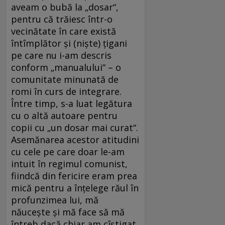
aveam o bubă la „dosar“,
pentru că trăiesc într-o
vecinătate în care există
întîmplător și (niște) țigani
pe care nu i-am descris
conform „manualului“ – o
comunitate minunată de
romi în curs de integrare.
Între timp, s-a luat legătura
cu o altă autoare pentru
copii cu „un dosar mai curat“.
Asemănarea acestor atitudini
cu cele pe care doar le-am
intuit în regimul comunist,
fiindcă din fericire eram prea
mică pentru a înțelege răul în
profunzimea lui, mă
năucește și mă face să mă
întreb dacă chiar am cîștigat