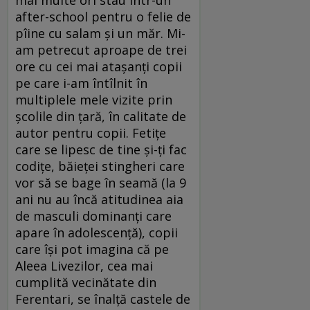
mai multe ori stau într-un
after-school pentru o felie de
pîine cu salam și un măr. Mi-
am petrecut aproape de trei
ore cu cei mai atașanți copii
pe care i-am întîlnit în
multiplele mele vizite prin
școlile din țară, în calitate de
autor pentru copii. Fetițe
care se lipesc de tine și-ți fac
codițe, băieței stingheri care
vor să se bage în seamă (la 9
ani nu au încă atitudinea aia
de masculi dominanți care
apare în adolescență), copii
care își pot imagina că pe
Aleea Livezilor, cea mai
cumplită vecinătate din
Ferentari, se înalță castele de