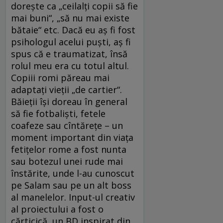
dorește ca „ceilalți copii să fie
mai buni“, „să nu mai existe
bătaie“ etc. Dacă eu aș fi fost
psihologul acelui puști, aș fi
spus că e traumatizat, însă
rolul meu era cu totul altul.
Copiii romi păreau mai
adaptați vieții „de cartier“.
Băieții își doreau în general
să fie fotbaliști, fetele
coafeze sau cîntărețe – un
moment important din viața
fetițelor rome a fost nunta
sau botezul unei rude mai
înstărite, unde l-au cunoscut
pe Salam sau pe un alt boss
al manelelor. Input-ul creativ
al proiectului a fost o
cărticică, un BD inspirat din