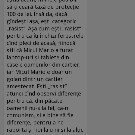
să-ți ceară taxă de protecție
100 de lei. Însă da, dacă
gîndești așa, ești categoric
„rasist“. Așa cum ești „rasist“
pentru că îți închizi ferestrele
cînd pleci de acasă, fiindcă
știi că Micul Mario a furat
laptop-uri și tablete din
casele oamenilor din cartier,
iar Micul Mario e doar un
golan dintr un cartier
amestecat. Ești „rasist“
atunci cînd observi diferențe
pentru că, din păcate,
oamenii nu-s la fel, ca-n
comunism, și e bine să fie
diferențe, pentru a ne
raporta și noi la unii și la alții,