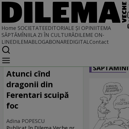
Home
SOCIETATE
EDITORIALE ȘI OPINII
TEMA
SĂPTĂMÎNII
LA ZI ÎN CULTURĂ
DILEME ON-
LINE
DILEMABLOG
ABONARE
DIGITAL
Contact
Home
CARICATU
Societate
SĂPTĂMÎNI
Atunci cînd
dragonii din
Ferentari scuipă
foc
Adina POPESCU
Publicat în Dilema Veche nr.