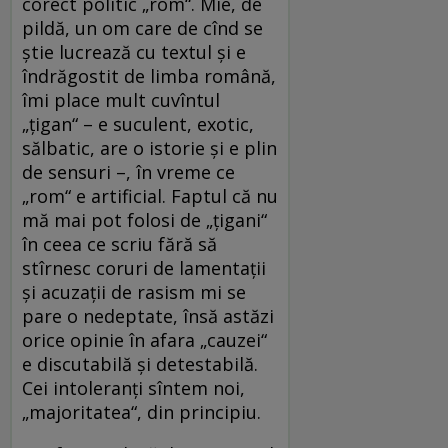
corect politic „rom“. Mie, de
pildă, un om care de cînd se
știe lucrează cu textul și e
îndrăgostit de limba română,
îmi place mult cuvîntul
„țigan“ – e suculent, exotic,
sălbatic, are o istorie și e plin
de sensuri –, în vreme ce
„rom“ e artificial. Faptul că nu
mă mai pot folosi de „țigani“
în ceea ce scriu fără să
stîrnesc coruri de lamentații
și acuzații de rasism mi se
pare o nedeptate, însă astăzi
orice opinie în afara „cauzei“
e discutabilă și detestabilă.
Cei intoleranți sîntem noi,
„majoritatea“, din principiu.