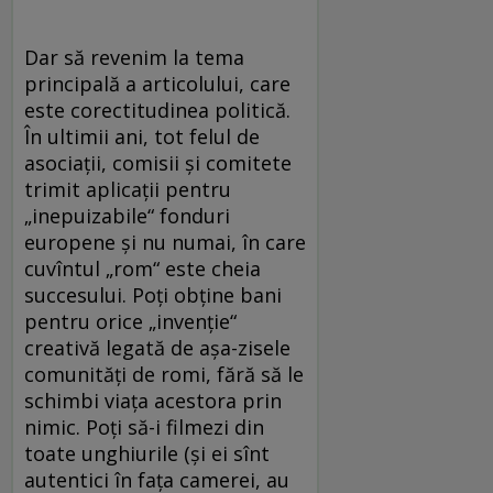
Dar să revenim la tema
principală a articolului, care
este corectitudinea politică.
În ultimii ani, tot felul de
asociații, comisii și comitete
trimit aplicații pentru
„inepuizabile“ fonduri
europene și nu numai, în care
cuvîntul „rom“ este cheia
succesului. Poți obține bani
pentru orice „invenție“
creativă legată de așa-zisele
comunități de romi, fără să le
schimbi viața acestora prin
nimic. Poți să-i filmezi din
toate unghiurile (și ei sînt
autentici în fața camerei, au