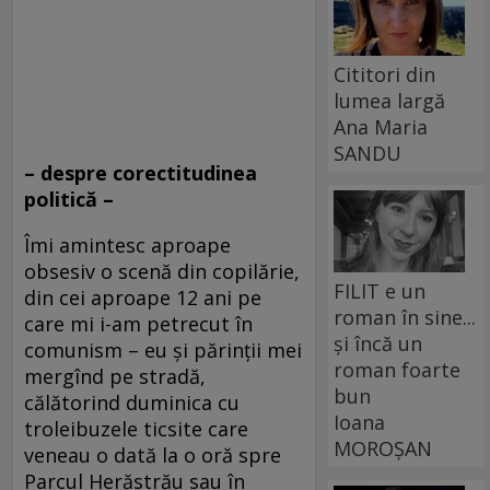
Cititori din
lumea largă
Ana Maria
SANDU
– despre corectitudinea
politică –
Îmi amintesc aproape
obsesiv o scenă din copilărie,
FILIT e un
din cei aproape 12 ani pe
roman în sine...
care mi i-am petrecut în
și încă un
comunism – eu și părinții mei
roman foarte
mergînd pe stradă,
bun
călătorind duminica cu
Ioana
troleibuzele ticsite care
MOROȘAN
veneau o dată la o oră spre
Parcul Herăstrău sau în