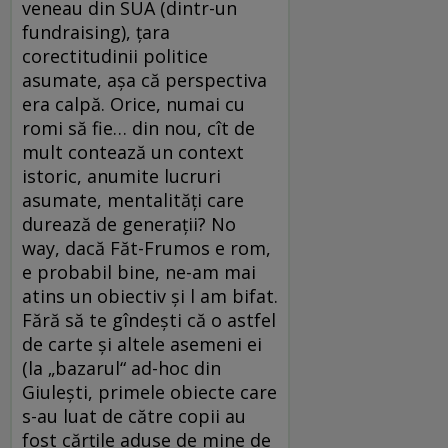
veneau din SUA (dintr-un
fundraising), țara
corectitudinii politice
asumate, așa că perspectiva
era calpă. Orice, numai cu
romi să fie… din nou, cît de
mult contează un context
istoric, anumite lucruri
asumate, mentalități care
durează de generații? No
way, dacă Făt-Frumos e rom,
e probabil bine, ne-am mai
atins un obiectiv și l am bifat.
Fără să te gîndești că o astfel
de carte și altele asemeni ei
(la „bazarul“ ad-hoc din
Giulești, primele obiecte care
s-au luat de către copii au
fost cărțile aduse de mine de