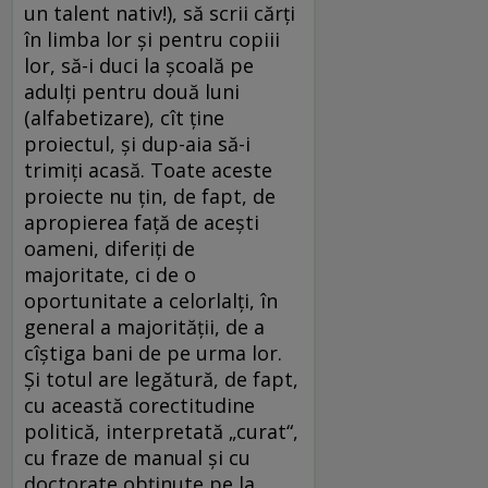
un talent nativ!), să scrii cărți
în limba lor și pentru copiii
lor, să-i duci la școală pe
adulți pentru două luni
(alfabetizare), cît ține
proiectul, și dup-aia să-i
trimiți acasă. Toate aceste
proiecte nu țin, de fapt, de
apropierea față de acești
oameni, diferiți de
majoritate, ci de o
oportunitate a celorlalți, în
general a majorității, de a
cîștiga bani de pe urma lor.
Și totul are legătură, de fapt,
cu această corectitudine
politică, interpretată „curat“,
cu fraze de manual și cu
doctorate obținute pe la