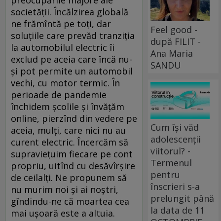
preocupările majore ale
societății. Încălzirea globală
ne frămîntă pe toți, dar
Feel good -
soluțiile care prevăd tranziția
după FILIT -
la automobilul electric îi
Ana Maria
exclud pe aceia care încă nu-
SANDU
și pot permite un automobil
vechi, cu motor termic. În
perioade de pandemie
închidem școlile și învățăm
online, pierzînd din vedere pe
Cum își văd
aceia, mulți, care nici nu au
adolescenții
curent electric. Încercăm să
viitorul? -
supraviețuim fiecare pe cont
Termenul
propriu, uitînd cu desăvîrșire
pentru
de ceilalți. Ne propunem să
înscrieri s-a
nu murim noi și ai noștri,
prelungit până
gîndindu-ne că moartea cea
la data de 11
mai ușoară este a altuia.