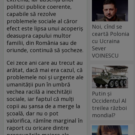
politici publice coerente,
capabile să rezolve
problemele sociale al căror
Noi, cînd se
efect este lipsa unui acoperiș
ceartă Polonia
deasupra capului multor
cu Ucraina
familii, din România sau de
Sever
oriunde, continuă să șocheze.
VOINESCU
Cei zece ani care au trecut au
arătat, dacă mai era cazul, că
problemele noi și urgente ale
umanității pun în umbră
vechea racilă a inechității
Putin și
sociale, iar faptul că mulți
Occidentul Al
copii au șansa de a merge la
treilea război
școală, dar nu o pot
mondial?
valorifica, rămîne marginal în
raport cu oricare dintre