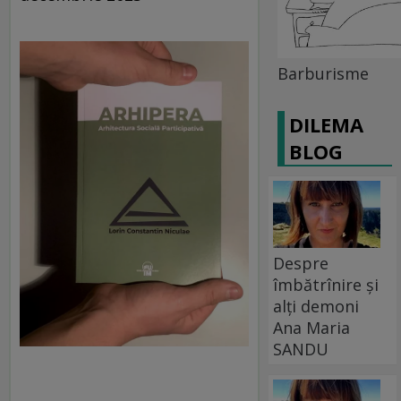
Barburisme
DILEMA
BLOG
Despre
îmbătrînire și
alți demoni
Ana Maria
SANDU