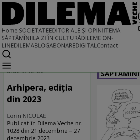
Home
SOCIETATE
EDITORIALE ȘI OPINII
TEMA
SĂPTĂMÎNII
LA ZI ÎN CULTURĂ
DILEME ON-
LINE
DILEMABLOG
ABONARE
DIGITAL
Contact
Home
CARICATU
Societate
urbe în vorbe
SĂPTĂMÎNI
Arhipera, ediția
din 2023
Lorin NICULAE
Publicat în Dilema Veche nr.
1028 din 21 decembrie – 27
decembrie 2023