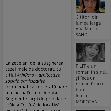
Cititori din
lumea largă
Ana Maria
SANDU
La zece ani de la susținerea
FILIT e un
tezei mele de doctorat, cu
roman în sine...
titlul
ArhiPera – arhitectura
și încă un
socială participativă
,
roman foarte
problematica cercetată pare
bun
mai actuală ca niciodată.
Ioana
Segmente largi de populație
MOROȘAN
trăiesc în sărăcie locativă
extremă, iar absența unor