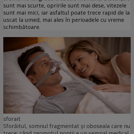
sunt mai scurte, opririle sunt mai dese, vitezele
sunt mai mici, iar asfaltul poate trece rapid de la
uscat la umed, mai ales în perioadele cu vreme
schimbătoare.
sforait
Sforăitul, somnul fragmentat și oboseala care nu
trece: când zgomotul nopții e un semnal medical