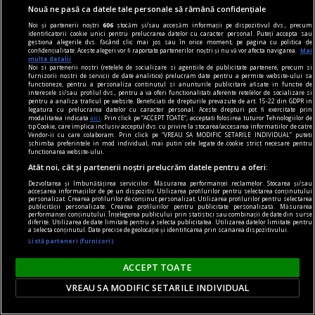
și a măiestriei vinificatorului.
Nouă ne pasă ca datele tale personale să rămână confidențiale
Noi și partenerii noștri
606
stocăm și/sau accesăm informații pe dispozitivul dvs., precum
identificatorii cookie unici pentru prelucrarea datelor cu caracter personal. Puteți accepta sau
gestiona alegerile dvs. făcând clic mai jos sau în orice moment, pe pagina cu politica de
confidențialitate. Aceste alegeri vor fi raportate partenerilor noștri și nu vă vor afecta navigarea.
Mai
multe detalii
Noi si partenerii nostri (retelele de socializare si agentiile de publicitate partenere, precum si
furnizorii nostri de servicii de date analitice) prelucram date pentru a permite website-ului sa
functioneze, pentru a personaliza continutul si anunturile publicitare afisate in functie de
interesele si/sau profilul dvs., pentru a va oferi functionalitati aferente retelelor de socializare si
pentru a analiza traficul pe website. Beneficiati de drepturile prevazute de art. 15-22 din GDPR in
legatura cu prelucrarea datelor cu caracter personal. Aceste drepturi pot fi exercitate prin
modalitatea indicata
aici
. Prin click pe “ACCEPT TOATE”, acceptati folosirea tuturor Tehnologiilor de
tip Cookie, care implica inclusiv acceptul dvs. cu privire la stocarea/accesarea informatiilor de catre
Vendor-ii cu care colaboram. Prin click pe “VREAU SA MODIFIC SETARILE INDIVIDUAL” puteti
schimba preferintele in mod individual, mai putin cele legate de cookie strict necesare pentru
functionarea website-ului.
Atât noi, cât și partenerii noștri prelucrăm datele pentru a oferi:
Dezvoltarea și îmbunătățirea serviciilor. Măsurarea performanței reclamelor. Stocarea și/sau
accesarea informațiilor de pe un dispozitiv. Utilizarea profilurilor pentru selectarea conținutului
personalizat. Crearea profilurilor de conținut personalizat. Utilizarea profilurilor pentru selectarea
publicității personalizate. Crearea profilurilor pentru publicitate personalizată. Măsurarea
consum
performanței conținutului. Înțelegerea publicului prin statistici sau combinații de date din surse
diferite. Utilizarea de date limitate pentru a selecta publicitatea. Utilizarea datelor limitate pentru
Cât din ce cumpărăm este necesar și cât este
a selecta conținutul. Date precise de geolocație și identificarea prin scanarea dispozitivului.
Listă parteneri (furnizori)
doar influența trendurilor
Trăim în era consumului. Nu doar de produse, ci
ACCEPT TOATE
și de informații, de social media, consumăm
VREAU SA MODIFIC SETARILE INDIVIDUAL
aproape orice. Oare care este linia dintre nevoile