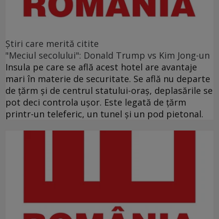
Ştiri care merită citite
"Meciul secolului": Donald Trump vs Kim Jong-un
Insula pe care se află acest hotel are avantaje
mari în materie de securitate. Se află nu departe
de ţărm şi de centrul statului-oraş, deplasările se
pot deci controla uşor. Este legată de ţărm
printr-un teleferic, un tunel şi un pod pietonal.