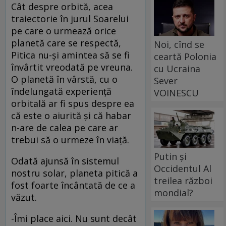
Cât despre orbită, acea
traiectorie în jurul Soarelui
pe care o urmează orice
planetă care se respectă,
Noi, cînd se
Pitica nu-şi amintea să se fi
ceartă Polonia
învârtit vreodată pe vreuna.
cu Ucraina
O planetă în vârstă, cu o
Sever
îndelungată experienţă
VOINESCU
orbitală ar fi spus despre ea
că este o aiurită şi că habar
n-are de calea pe care ar
trebui să o urmeze în viaţă.
Putin și
Odată ajunsă în sistemul
Occidentul Al
nostru solar, planeta pitică a
treilea război
fost foarte încântată de ce a
mondial?
văzut.
-Îmi place aici. Nu sunt decât