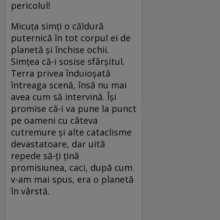
pericolul!
Micuţa simţi o căldură
puternică în tot corpul ei de
planetă şi închise ochii.
Simţea că-i sosise sfârşitul.
Terra privea înduioşată
întreaga scenă, însă nu mai
avea cum să intervină. Îşi
promise că-i va pune la punct
pe oameni cu câteva
cutremure şi alte cataclisme
devastatoare, dar uită
repede să-ţi ţină
promisiunea, caci, după cum
v-am mai spus, era o planetă
în vârstă.