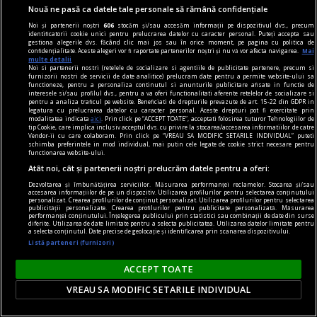
Nouă ne pasă ca datele tale personale să rămână confidențiale
Noi și partenerii noștri
606
stocăm și/sau accesăm informații pe dispozitivul dvs., precum
Ştiri care merită citite
identificatorii cookie unici pentru prelucrarea datelor cu caracter personal. Puteți accepta sau
gestiona alegerile dvs. făcând clic mai jos sau în orice moment, pe pagina cu politica de
Ce ar trebuie să facem de Ziua Copilului?
confidențialitate. Aceste alegeri vor fi raportate partenerilor noștri și nu vă vor afecta navigarea.
Mai
multe detalii
În fiecare an, pe 16 iunie, se mai sărbătoreşte
Noi si partenerii nostri (retelele de socializare si agentiile de publicitate partenere, precum si
furnizorii nostri de servicii de date analitice) prelucram date pentru a permite website-ului sa
Ziua copilului african, în amintirea unui masacru
functioneze, pentru a personaliza continutul si anunturile publicitare afisate in functie de
interesele si/sau profilul dvs., pentru a va oferi functionalitati aferente retelelor de socializare si
comis pe 16 iunie 1976 la Soweto.
pentru a analiza traficul pe website. Beneficiati de drepturile prevazute de art. 15-22 din GDPR in
legatura cu prelucrarea datelor cu caracter personal. Aceste drepturi pot fi exercitate prin
modalitatea indicata
aici
. Prin click pe “ACCEPT TOATE”, acceptati folosirea tuturor Tehnologiilor de
tip Cookie, care implica inclusiv acceptul dvs. cu privire la stocarea/accesarea informatiilor de catre
Vendor-ii cu care colaboram. Prin click pe “VREAU SA MODIFIC SETARILE INDIVIDUAL” puteti
schimba preferintele in mod individual, mai putin cele legate de cookie strict necesare pentru
functionarea website-ului.
Atât noi, cât și partenerii noștri prelucrăm datele pentru a oferi:
Dezvoltarea și îmbunătățirea serviciilor. Măsurarea performanței reclamelor. Stocarea și/sau
accesarea informațiilor de pe un dispozitiv. Utilizarea profilurilor pentru selectarea conținutului
personalizat. Crearea profilurilor de conținut personalizat. Utilizarea profilurilor pentru selectarea
publicității personalizate. Crearea profilurilor pentru publicitate personalizată. Măsurarea
performanței conținutului. Înțelegerea publicului prin statistici sau combinații de date din surse
diferite. Utilizarea de date limitate pentru a selecta publicitatea. Utilizarea datelor limitate pentru
a selecta conținutul. Date precise de geolocație și identificarea prin scanarea dispozitivului.
Listă parteneri (furnizori)
ACCEPT TOATE
VREAU SA MODIFIC SETARILE INDIVIDUAL