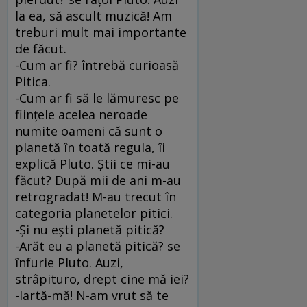
la ea, să ascult muzică! Am
treburi mult mai importante
de făcut.
-Cum ar fi? întrebă curioasă
Pitica.
-Cum ar fi să le lămuresc pe
fiinţele acelea neroade
numite oameni că sunt o
planetă în toată regula, îi
explică Pluto. Ştii ce mi-au
făcut? După mii de ani m-au
retrogradat! M-au trecut în
categoria planetelor pitici.
-Şi nu eşti planetă pitică?
-Arăt eu a planetă pitică? se
înfurie Pluto. Auzi,
strâpituro, drept cine mă iei?
-Iartă-mă! N-am vrut să te