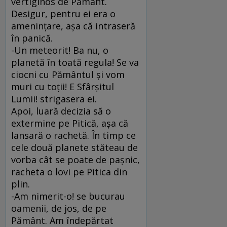
vertiginos de Pământ.
Desigur, pentru ei era o
ameninţare, aşa că intraseră
în panică.
-Un meteorit! Ba nu, o
planetă în toată regula! Se va
ciocni cu Pământul şi vom
muri cu toţii! E Sfârşitul
Lumii! strigasera ei.
Apoi, luară decizia să o
extermine pe Pitică, aşa că
lansară o rachetă. În timp ce
cele două planete stăteau de
vorba cât se poate de paşnic,
racheta o lovi pe Pitica din
plin.
-Am nimerit-o! se bucurau
oamenii, de jos, de pe
Pământ. Am îndepărtat