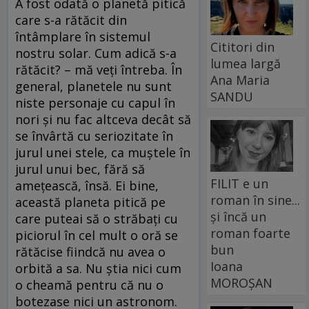
A fost odată o planetă pitică
care s-a rătăcit din
întâmplare în sistemul
Cititori din
nostru solar. Cum adică s-a
lumea largă
rătăcit? – mă veţi întreba. În
Ana Maria
general, planetele nu sunt
SANDU
niste personaje cu capul în
nori şi nu fac altceva decât să
se învârtă cu seriozitate în
jurul unei stele, ca muştele în
jurul unui bec, fără să
FILIT e un
ameţească, însă. Ei bine,
roman în sine...
această planeta pitică pe
și încă un
care puteai să o străbaţi cu
roman foarte
piciorul în cel mult o oră se
bun
rătăcise fiindcă nu avea o
Ioana
orbită a sa. Nu ştia nici cum
MOROȘAN
o cheamă pentru că nu o
botezase nici un astronom.