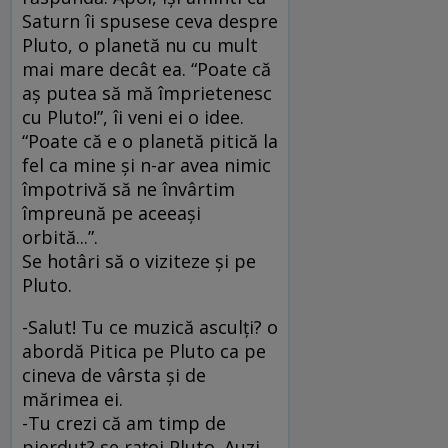
Saturn îi spusese ceva despre
Pluto, o planetă nu cu mult
mai mare decât ea. “Poate că
aş putea să mă împrietenesc
cu Pluto!”, îi veni ei o idee.
“Poate că e o planetă pitică la
fel ca mine şi n-ar avea nimic
împotrivă să ne învârtim
împreună pe aceeaşi
orbită...”.
Se hotâri să o viziteze şi pe
Pluto.
-Salut! Tu ce muzică asculţi? o
abordă Pitica pe Pluto ca pe
cineva de vârsta şi de
mărimea ei.
-Tu crezi că am timp de
pierdut? se raţoi Pluto. Auzi