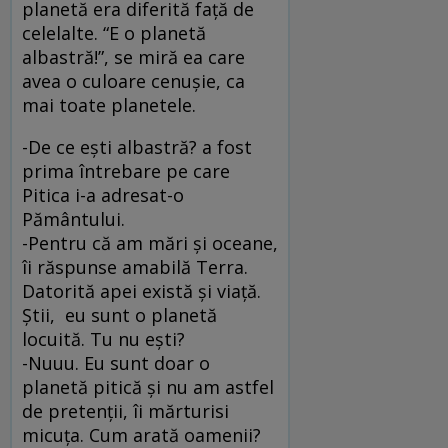
planetă era diferită faţă de
celelalte. “E o planetă
albastră!”, se miră ea care
avea o culoare cenuşie, ca
mai toate planetele.
-De ce eşti albastră? a fost
prima întrebare pe care
Pitica i-a adresat-o
Pământului.
-Pentru că am mări şi oceane,
îi răspunse amabilă Terra.
Datorită apei există şi viaţă.
Ştii, eu sunt o planetă
locuită. Tu nu eşti?
-Nuuu. Eu sunt doar o
planetă pitică şi nu am astfel
de pretenţii, îi mărturisi
micuţa. Cum arată oamenii?