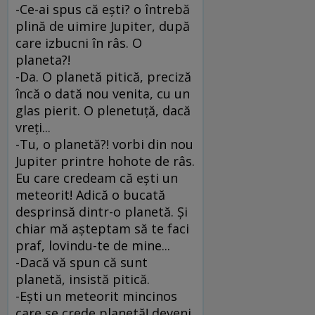
-Ce-ai spus că eşti? o întrebă
plină de uimire Jupiter, după
care izbucni în râs. O
planeta?!
-Da. O planetă pitică, preciză
încă o dată nou venita, cu un
glas pierit. O plenetuţă, dacă
vreţi...
-Tu, o planetă?! vorbi din nou
Jupiter printre hohote de râs.
Eu care credeam că eşti un
meteorit! Adică o bucată
desprinsă dintr-o planetă. Şi
chiar mă aşteptam să te faci
praf, lovindu-te de mine...
-Dacă vă spun că sunt
planetă, insistă pitică.
-Eşti un meteorit mincinos
care se crede planetă! deveni