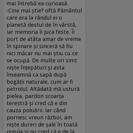
mai întrebă ea curioasă.
-Cine mai ştie? oftă Pământul
care era la rândul ei o
planetă destul de în vârstă,
iar memoria îi juca feste. Îi
port de atâta amar de vreme
în spinare şi sinceră să fiu
nici măcar nu mai ştiu cu ce
se ocupă. De multe ori simt
nişte înţepături şi asta
înseamnă ca sapă după
bogăţii naturale, cum ar fi
petrolul. Altădată mă ustură
pielea, pardon scoarţa
terestră şi cred că e din
cauza poluării. Iar când
pornesc vreun război, am
nişte dureri de şale în toată
regula şi nu cred că e de la