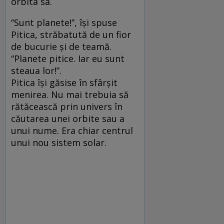
orbita sa.
“Sunt planete!”, îşi spuse
Pitica, străbatută de un fior
de bucurie şi de teamă.
“Planete pitice. Iar eu sunt
steaua lor!”.
Pitica îşi găsise în sfârşit
menirea. Nu mai trebuia să
rătăcească prin univers în
căutarea unei orbite sau a
unui nume. Era chiar centrul
unui nou sistem solar.