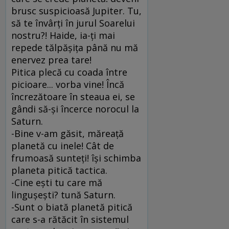
brusc suspicioasă Jupiter. Tu,
să te învârţi în jurul Soarelui
nostru?! Haide, ia-ţi mai
repede tălpăşiţa până nu mă
enervez prea tare!
Pitica plecă cu coada între
picioare... vorba vine! Încă
încrezătoare în steaua ei, se
gândi să-şi încerce norocul la
Saturn.
-Bine v-am găsit, măreaţă
planetă cu inele! Cât de
frumoasă sunteţi! îşi schimba
planeta pitică tactica.
-Cine eşti tu care mă
linguşeşti? tună Saturn.
-Sunt o biată planetă pitică
care s-a rătăcit în sistemul