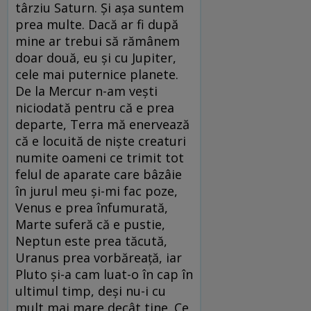
târziu Saturn. Şi aşa suntem
prea multe. Dacă ar fi după
mine ar trebui să rămânem
doar două, eu şi cu Jupiter,
cele mai puternice planete.
De la Mercur n-am veşti
niciodată pentru că e prea
departe, Terra mă enervează
că e locuită de nişte creaturi
numite oameni ce trimit tot
felul de aparate care bâzâie
în jurul meu şi-mi fac poze,
Venus e prea înfumurată,
Marte suferă că e pustie,
Neptun este prea tăcută,
Uranus prea vorbăreaţă, iar
Pluto şi-a cam luat-o în cap în
ultimul timp, deşi nu-i cu
mult mai mare decât tine. Ce