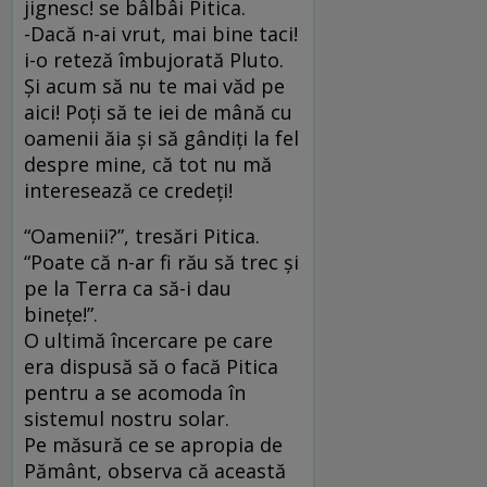
jignesc! se bâlbâi Pitica.
-Dacă n-ai vrut, mai bine taci!
i-o reteză îmbujorată Pluto.
Şi acum să nu te mai văd pe
aici! Poţi să te iei de mână cu
oamenii ăia şi să gândiţi la fel
despre mine, că tot nu mă
interesează ce credeţi!
“Oamenii?”, tresări Pitica.
“Poate că n-ar fi rău să trec şi
pe la Terra ca să-i dau
bineţe!”.
O ultimă încercare pe care
era dispusă să o facă Pitica
pentru a se acomoda în
sistemul nostru solar.
Pe măsură ce se apropia de
Pământ, observa că această