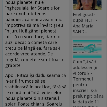
nouă planete, nu e
înghesuială. Iar Soarele lor
pare unul prietenos...
Feel good -
bănuiesc că n-ar avea nimic
după FILIT -
împotrivă să mă învârt şi eu
Ana Maria
în jurul lui! gândi plenetă
SANDU
pitică cu voce tare, dar n-o
auzi decât o cometă care
trecu pe lângă ea, fără să-i
acorde vreo atenţie. De
regulă, cometele sunt foarte
Cum își văd
grăbite.
adolescenții
viitorul? -
Apoi, Pitica îşi dădu seama că
Termenul
n-ar fi frumos să se
pentru
stabilească în acel loc, fără să
înscrieri s-a
le ceară mai întâi voie celor
prelungit până
nouă planete din sistemul
la data de 11
solar. Poate chiar şi Soarelui,