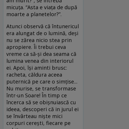
am murit?”, se întrebă
micuţa. “Asta e viaţa de după
moarte a planetelor?”.
Atunci observă că întunericul
era alungat de o lumină, deşi
nu se zărea nicio stea prin
apropiere. Îi trebui ceva
vreme ca să-şi dea seama că
lumina venea din interiorul
ei. Apoi, îşi aminti brusc:
racheta, căldura aceea
puternică pe care o simţise...
Nu murise, se transformase
într-un Soare! În timp ce
încerca să se obişnuiască cu
ideea, descoperi că in jurul ei
se învârteau nişte mici
corpuri cereşti, fiecare pe