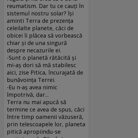
reumatism. Dar tu ce cauţi în
sistemul nostru solar? îşi
aminti Terra de prezenţa
celeilalte planete, căci de
obicei îi plăcea să vorbească
chiar şi de una singură
despre necazurile ei.
-Sunt o planetă rătăcită şi
mi-aş dori să mă stabilesc
aici, zise Pitica, încurajată de
bunăvoinţa Terrei.
-Eu n-aş avea nimic
împotrivă, dar...
Terra nu mai apucă să
termine ce avea de spus, căci
între timp oamenii văzuseră,
prin telescoapele lor, planeta
pitică apropiindu-se