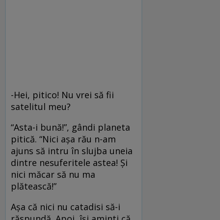
-Hei, pitico! Nu vrei să fii
satelitul meu?
“Asta-i bună!”, gândi planeta
pitică. “Nici aşa rău n-am
ajuns să intru în slujba uneia
dintre nesuferitele astea! Şi
nici măcar să nu ma
plătească!”
Aşa că nici nu catadisi să-i
răspundă. Apoi, îşi aminti că