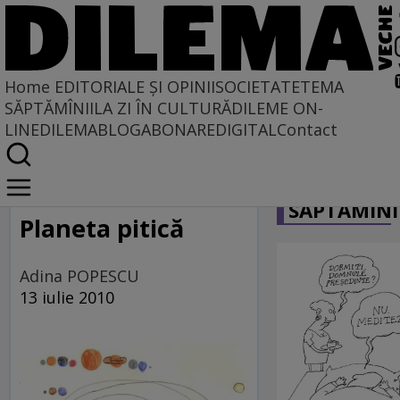
Home
EDITORIALE ȘI OPINII
SOCIETATE
TEMA
SĂPTĂMÎNII
LA ZI ÎN CULTURĂ
DILEME ON-
LINE
DILEMABLOG
ABONARE
DIGITAL
Contact
Home
CARICATU
Dilematix
SĂPTĂMÎNI
Planeta pitică
Adina POPESCU
13 iulie 2010