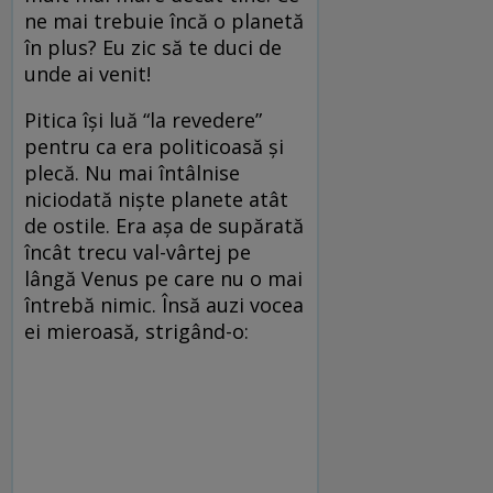
ne mai trebuie încă o planetă
în plus? Eu zic să te duci de
unde ai venit!
Pitica îşi luă “la revedere”
pentru ca era politicoasă şi
plecă. Nu mai întâlnise
niciodată nişte planete atât
de ostile. Era aşa de supărată
încât trecu val-vârtej pe
lângă Venus pe care nu o mai
întrebă nimic. Însă auzi vocea
ei mieroasă, strigând-o: