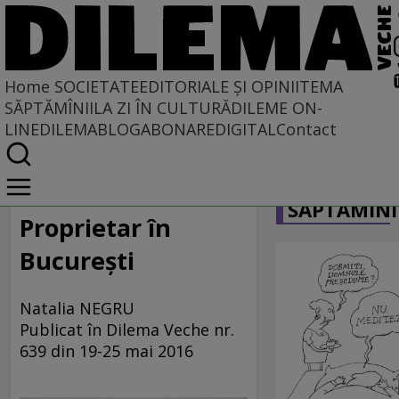
Home
SOCIETATE
EDITORIALE ȘI OPINII
TEMA
SĂPTĂMÎNII
LA ZI ÎN CULTURĂ
DILEME ON-
LINE
DILEMABLOG
ABONARE
DIGITAL
Contact
Home
CARICATU
Societate
SĂPTĂMÎNI
LA SINGULAR ȘI LA PLURAL
Proprietar în
Bucureşti
Natalia NEGRU
Publicat în Dilema Veche nr.
639 din 19-25 mai 2016