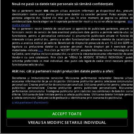
BRAT își prezintă poziția față de textul curent al
Nouă ne pasă ca datele tale personale să rămână confidențiale
Digital Omnibus VII și atrage atenția asupra
Noi și partenerii noștri
606
stocăm și/sau accesăm informații pe dispozitivul dvs., precum
identificatorii cookie unici pentru prelucrarea datelor cu caracter personal. Puteți accepta sau
importanței acestuia pentru sustenabilitatea și
gestiona alegerile dvs. făcând clic mai jos sau în orice moment, pe pagina cu politica de
confidențialitate. Aceste alegeri vor fi raportate partenerilor noștri și nu vă vor afecta navigarea.
Mai
libertatea presei
multe detalii
Noi si partenerii nostri (retelele de socializare si agentiile de publicitate partenere, precum si
Biroul Român de Audit Transmedia (BRAT) își
furnizorii nostri de servicii de date analitice) prelucram date pentru a permite website-ului sa
functioneze, pentru a personaliza continutul si anunturile publicitare afisate in functie de
exprimă poziția față de textul actual al Digital
interesele si/sau profilul dvs., pentru a va oferi functionalitati aferente retelelor de socializare si
pentru a analiza traficul pe website. Beneficiati de drepturile prevazute de art. 15-22 din GDPR in
Omnibus VII, propus de Președinția Cipriotă a
legatura cu prelucrarea datelor cu caracter personal. Aceste drepturi pot fi exercitate prin
modalitatea indicata
aici
. Prin click pe “ACCEPT TOATE”, acceptati folosirea tuturor Tehnologiilor de
Consiliului Uniunii Europene în data de 21 mai
tip Cookie, care implica inclusiv acceptul dvs. cu privire la stocarea/accesarea informatiilor de catre
Vendor-ii cu care colaboram. Prin click pe “VREAU SA MODIFIC SETARILE INDIVIDUAL” puteti
2026, si susține propunerea de excludere din
schimba preferintele in mod individual, mai putin cele legate de cookie strict necesare pentru
functionarea website-ului.
acest proiect de lege a prevederii privind
Atât noi, cât și partenerii noștri prelucrăm datele pentru a oferi:
gestionarea ...
Dezvoltarea și îmbunătățirea serviciilor. Măsurarea performanței reclamelor. Stocarea și/sau
accesarea informațiilor de pe un dispozitiv. Utilizarea profilurilor pentru selectarea conținutului
personalizat. Crearea profilurilor de conținut personalizat. Utilizarea profilurilor pentru selectarea
publicității personalizate. Crearea profilurilor pentru publicitate personalizată. Măsurarea
performanței conținutului. Înțelegerea publicului prin statistici sau combinații de date din surse
diferite. Utilizarea de date limitate pentru a selecta publicitatea. Utilizarea datelor limitate pentru
a selecta conținutul. Date precise de geolocație și identificarea prin scanarea dispozitivului.
Listă parteneri (furnizori)
ACCEPT TOATE
VREAU SA MODIFIC SETARILE INDIVIDUAL