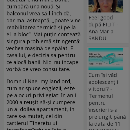
cumpără una nouă. Și
balconul vrea să-l închidă,
Feel good -
dar mai așteaptă, „poate vine
după FILIT -
reabilitarea termică și pe la
Ana Maria
el la bloc“. Mai puțin contează
SANDU
singura problemă stringentă:
vechea mașină de spălat. E
casa lui, e decizia sa pentru
ce alocă banii. Nici nu încape
vorbă de vreo consultare.
Cum își văd
Domnul Nae, my landlord,
adolescenții
cum ar spune englezii, este
viitorul? -
pe alocuri privilegiat: în anii
Termenul
2000 a reușit să-și cumpere
pentru
un al doilea apartament, în
înscrieri s-a
care s-a mutat, cel din
prelungit până
cartierul Tineretului
la data de 11
transformîndu-se într-o