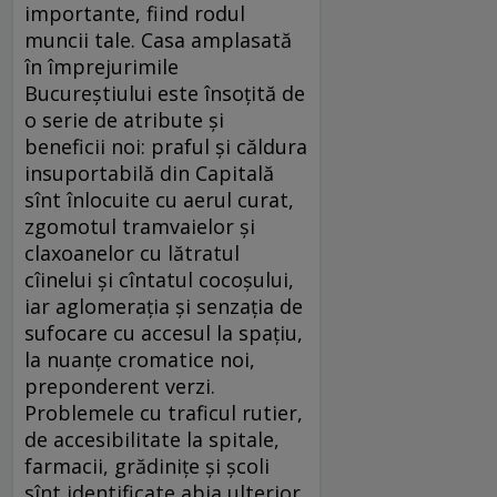
importante, fiind rodul
muncii tale. Casa amplasată
în împrejurimile
Bucureștiului este însoțită de
o serie de atribute și
beneficii noi: praful și căldura
insuportabilă din Capitală
sînt înlocuite cu aerul curat,
zgomotul tramvaielor și
claxoanelor cu lătratul
cîinelui și cîntatul cocoșului,
iar aglomerația și senzația de
sufocare cu accesul la spațiu,
la nuanțe cromatice noi,
preponderent verzi.
Problemele cu traficul rutier,
de accesibilitate la spitale,
farmacii, grădinițe și școli
sînt identificate abia ulterior,