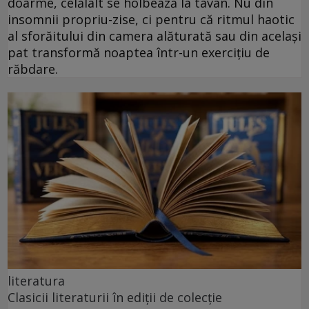
doarme, celălalt se holbează la tavan. Nu din
insomnii propriu-zise, ci pentru că ritmul haotic
al sforăitului din camera alăturată sau din același
pat transformă noaptea într-un exercițiu de
răbdare.
literatura
Clasicii literaturii în ediții de colecție