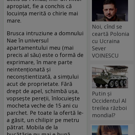
apropiat, fie a conchis că
locuința merită o chirie mai
mare.
Noi, cînd se
Brusca intruziune a domnului
ceartă Polonia
Nae în universul
cu Ucraina
apartamentului meu (mai
Sever
pre­cis al său) este o formă de
VOINESCU
exprimare, în mare parte
neintenționată și
neconștientizată, a simțului
acut de proprietate. Fără
drept de apel, schimbă ușa,
Putin și
vopsește pereții, înlocuiește
Occidentul Al
mocheta veche de 15 ani cu
treilea război
parchet. Pe toate la ofertă le-
mondial?
a găsit, un chilipir pe metru
pătrat. Mobila de la
bucătărie nu mai e bună,