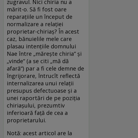
zugravul. Nici chiria nu a
mărit-o. Să fi fost oare
reparațiile un început de
normalizare a relației
proprietar-chiriaș? În acest
caz, bănuielile mele care
plasau intențiile domnului
Nae între „mărește chiria“ și
„vinde“ (a se citi „mă dă
afară“) par a fi cele demne de
îngrijorare, întrucît reflectă
internalizarea unui relații
presupus defectuoase și a
unei raportări de pe poziția
chiriașului, prezumtiv
inferioară față de cea a
proprietarului.
Notă: acest articol are la