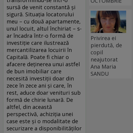
OCTOMBRIE
sursă de venit constantă și
sigură. Situația locatorului
meu – cu două apartamente,
unul locuit, altul închiriat – s-
ar încadra într-o formă de
Privirea ei
investiție care ilustrează
pierdută, de
mercantilizarea locuirii în
copil
Capitală. Poate fi chiar o
neajutorat
afacere deținerea unui astfel
Ana Maria
de bun imobiliar care
SANDU
necesită investiții doar din
zece în zece ani și care, în
rest, aduce doar venituri sub
formă de chirie lunară. De
altfel, din această
perspectivă, achiziția unei
case este și o modalitate de
securizare a disponibilităților