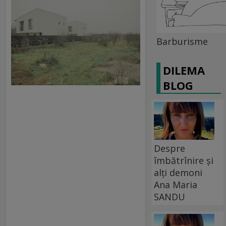
Barburisme
DILEMA
BLOG
Despre
îmbătrînire și
alți demoni
Ana Maria
SANDU