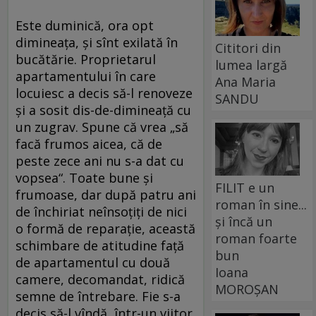
Este duminică, ora opt
dimineața, și sînt exilată în
Cititori din
bucătărie. Proprietarul
lumea largă
apartamentului în care
Ana Maria
locuiesc a decis să-l renoveze
SANDU
și a sosit dis-de-dimineață cu
un zugrav. Spune că vrea „să
facă frumos aicea, că de
peste zece ani nu s-a dat cu
vopsea“. Toate bune și
FILIT e un
frumoase, dar după patru ani
roman în sine...
de închiriat neînsoțiți de nici
și încă un
o formă de reparație, această
roman foarte
schimbare de atitudine față
bun
de apartamentul cu două
Ioana
camere, decomandat, ridică
MOROȘAN
semne de întrebare. Fie s-a
decis să-l vîndă, într-un viitor