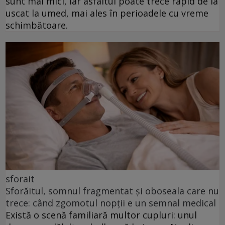
sunt mai mici, iar asfaltul poate trece rapid de la
uscat la umed, mai ales în perioadele cu vreme
schimbătoare.
sforait
Sforăitul, somnul fragmentat și oboseala care nu
trece: când zgomotul nopții e un semnal medical
Există o scenă familiară multor cupluri: unul