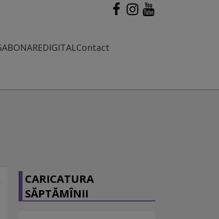
G
ABONARE
DIGITAL
Contact
CARICATURA
SĂPTĂMÎNII