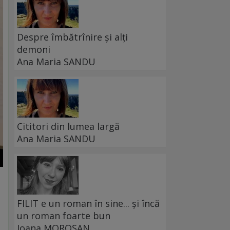
Despre îmbătrînire și alți
demoni
Ana Maria SANDU
Cititori din lumea largă
Ana Maria SANDU
FILIT e un roman în sine... și încă
un roman foarte bun
Ioana MOROȘAN