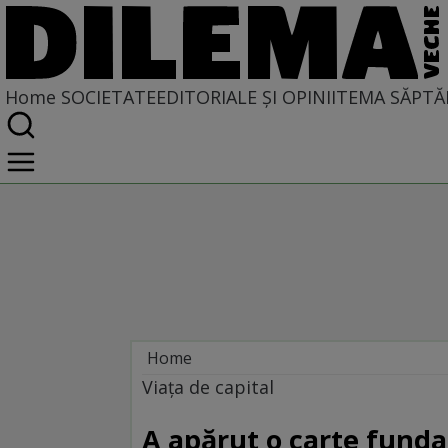
Home
SOCIETATE
EDITORIALE ȘI OPINII
TEMA SĂPTĂ
Home
Societate
Viaţa de capital
A apărut o carte fund