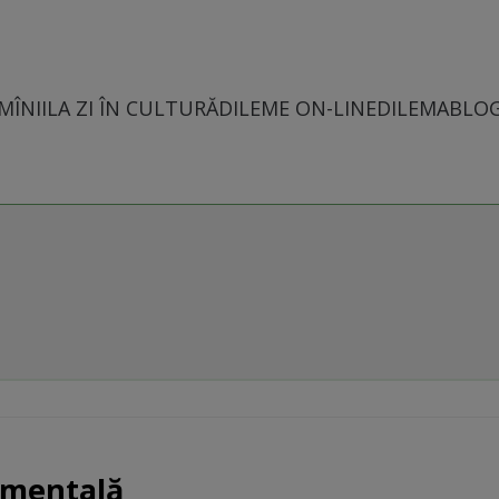
MÎNII
LA ZI ÎN CULTURĂ
DILEME ON-LINE
DILEMABLO
amentală