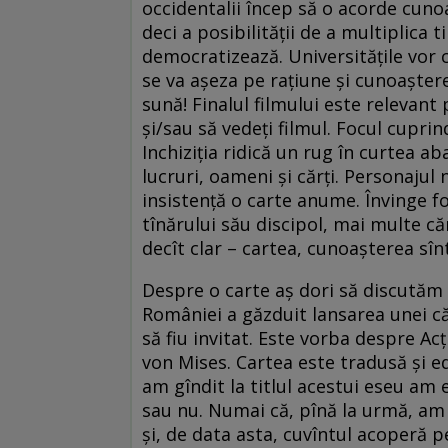
occidentalii încep să o acorde cunoa
deci a posibilității de a multiplica
democratizează. Universitățile vor c
se va așeza pe rațiune și cunoașter
sună! Finalul filmului este relevant 
și/sau să vedeți filmul. Focul cuprind
Inchiziția ridică un rug în curtea ab
lucruri, oameni și cărți. Personajul
insistență o carte anume. Învinge foc
tînărului său discipol, mai multe că
decît clar – cartea, cunoașterea sîn
Despre o carte aș dori să discutăm 
României a găzduit lansarea unei c
să fiu invitat. Este vorba despre A
von Mises. Cartea este tradusă și 
am gîndit la titlul acestui eseu am 
sau nu. Numai că, pînă la urmă, am z
și, de data asta, cuvîntul acoperă pe