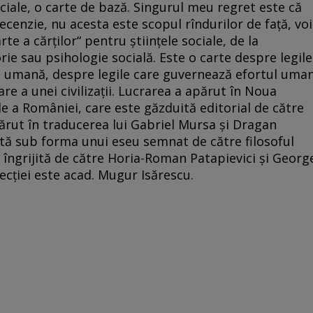
ociale, o carte de bază. Singurul meu regret este că
 recenzie, nu acesta este scopul rîndurilor de față, voi
e a cărților“ pentru științele sociale, de la
ie sau psihologie socială. Este o carte despre legile
ă umană, despre legile care guvernează efortul uma
re a unei civilizații. Lucrarea a apărut în Noua
ale a României, care este găzduită editorial de către
ărut în traducerea lui Gabriel Mursa și Dragan
ită sub forma unui eseu semnat de către filosoful
 îngrijită de către Horia-Roman Patapievici și Georg
ecției este acad. Mugur Isărescu.