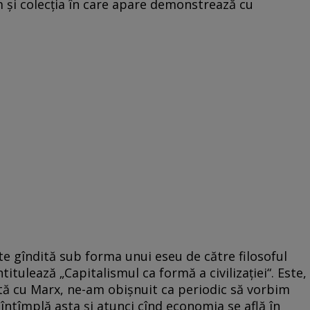
m și colecția în care apare demonstrează cu
 gîndită sub forma unui eseu de către filosoful
itulează „Capitalismul ca formă a civilizației“. Este,
ată cu Marx, ne-am obișnuit ca periodic să vorbim
 întîmplă asta și atunci cînd economia se află în