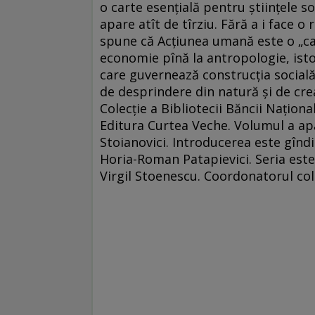
o carte esențială pentru științele s
apare atît de tîrziu. Fără a i face o
spune că Acțiunea umană este o „cart
economie pînă la antropologie, istor
care guvernează construcția social
de desprindere din natură și de crea
Colecție a Bibliotecii Băncii Națion
Editura Curtea Veche. Volumul a ap
Stoianovici. Introducerea este gînd
Horia-Roman Patapievici. Seria este
Virgil Stoenescu. Coordonatorul col