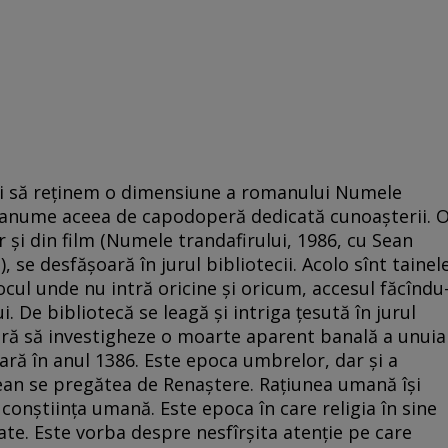
ri să reținem o dimensiune a romanului Numele
și anume aceea de capodoperă dedicată cunoașterii. 
 și din film (Numele trandafirului, 1986, cu Sean
 se desfășoară în jurul bibliotecii. Acolo sînt tainel
locul unde nu intră oricine și oricum, accesul făcîndu
. De bibliotecă se leagă și intriga țesută în jurul
fară să investigheze o moarte aparent banală a unuia
ară în anul 1386. Este epoca umbrelor, dar și a
pean se pregătea de Renaștere. Rațiunea umană își
 conștiința umană. Este epoca în care religia în sine
tate. Este vorba despre nesfîrșita atenție pe care