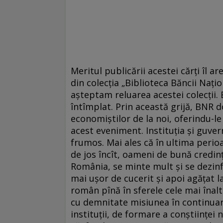
Meritul publicării acestei cărți îl a
din colecția „Biblioteca Băncii Naț
așteptam reluarea acestei colecții. 
întîmplat. Prin această grijă, BNR
economiștilor de la noi, oferindu-le
acest eveniment. Instituția și guv
frumos. Mai ales că în ultima perioa
de jos încît, oameni de bună credință
România, se minte mult și se dezinf
mai ușor de cucerit și apoi agățat l
român pînă în sferele cele mai înal
cu demnitate misiunea în continuare
instituții, de formare a conștiinței 