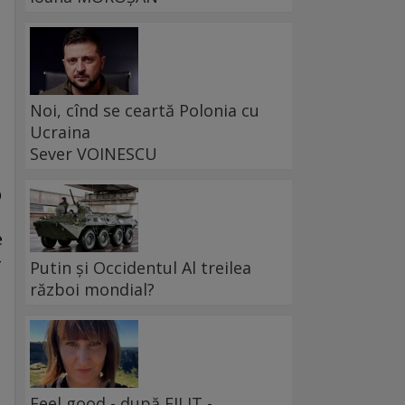
Noi, cînd se ceartă Polonia cu
Ucraina
Sever VOINESCU
O
e
-
Putin și Occidentul Al treilea
război mondial?
Feel good - după FILIT -