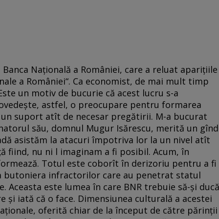
re Banca Națională a României, care a reluat aparițiile
ionale a României“. Ca economist, de mai mult timp
Este un motiv de bucurie că acest lucru s-a
 dovedește, astfel, o preocupare pentru formarea
 un suport atît de necesar pregătirii. M-a bucurat
ernatorul său, domnul Mugur Isărescu, merită un gînd
dă asistăm la atacuri împotriva lor la un nivel atît
 fiind, nu ni l imaginam a fi posibil. Acum, în
ormează. Totul este coborît în derizoriu pentru a fi
a butoniera infractorilor care au penetrat statul
te. Aceasta este lumea în care BNR trebuie să-și duc
 și iată că o face. Dimensiunea culturală a acestei
naționale, oferită chiar de la început de către părinții