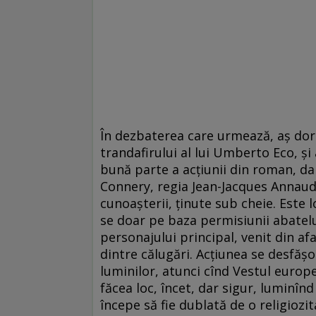
În dezbaterea care urmează, aș do
trandafirului al lui Umberto Eco, 
bună parte a acțiunii din roman, dar
Connery, regia Jean-Jacques Annaud),
cunoașterii, ținute sub cheie. Este 
se doar pe baza permisiunii abatelui
personajului principal, venit din a
dintre călugări. Acțiunea se desfășo
luminilor, atunci cînd Vestul euro
făcea loc, încet, dar sigur, luminînd
începe să fie dublată de o religiozi