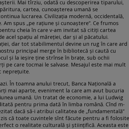
șterii. Mai tîrziu, odată cu descoperirea tiparului,
 tipăritura, cartea, cunoașterea umană se
ontinua lucrarea. Civilizația modernă, occidentală,
e. Am spus „pe rațiune și cunoaștere“. Ce frumos
pentru cheia în care v-am invitat să citiți cartea
e acel spațiu al măreției, dar și al păcatului.
ației, dar tot stabilimentul devine un rug în care ard
 nostru principal merge în bibliotecă și caută cu
ul și la ieșire ține strînse în brațe, sub ochii
rți pe care tocmai le salvase. Mesajul este mai mult
t neprețuite.
azi. În toamna anului trecut, Banca Națională a
ărți mai aparte, eveniment la care am avut bucuria
cțiunea umană. Un tratat de economie, a lui Ludwig
editată pentru prima dată în limba română. Cînd m-
ezitat dacă să-i atribui calitatea de „fundamentală“
is că toate cuvintele sînt făcute pentru a fi folosit
rfect o realitate culturală și științifică. Aceasta este