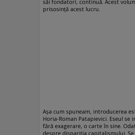
săi fondatori, continuă. Acest volu
prisosință acest lucru.
Așa cum spuneam, introducerea este
Horia-Roman Patapievici. Eseul se int
fără exagerare, o carte în sine. Od
despre dispariția capitalismului. Se