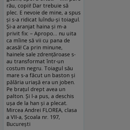
rău, copii! Dar trebuie să
plec. E nevoie de mine, a spus
şi s-a ridicat luîndu-şi toiagul.
Şi-a aranjat haina şi m-a
privit fix: – Apropo… nu uita
ca mîine să vii cu pana de
acasă! Ca prin minune,
hainele sale zdrenţăroase s-
au transformat într-un
costum negru. Toiagul său
mare s-a făcut un baston şi
pălăria uriaşă era un joben.
Pe braţul drept avea un
palton. Şi l-a pus, a deschis
uşa de la han şi a plecat.
Mircea Andrei FLOREA, clasa
a VII-a, Şcoala nr. 197,
Bucureşti