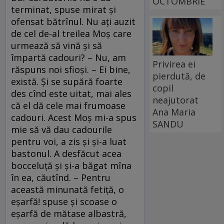
OCTOMBRIE
terminat, spuse mirat şi
ofensat bătrînul. Nu aţi auzit
de cel de-al treilea Moş care
urmează să vină şi să
împartă cadouri? – Nu, am
Privirea ei
răspuns noi sfioşi. – Ei bine,
pierdută, de
există. Şi se supără foarte
copil
des cînd este uitat, mai ales
neajutorat
că el dă cele mai frumoase
Ana Maria
cadouri. Acest Moş mi-a spus
SANDU
mie să vă dau cadourile
pentru voi, a zis şi şi-a luat
bastonul. A desfăcut acea
bocceluţă şi şi-a băgat mîna
în ea, căutînd. – Pentru
această minunată fetiţă, o
eşarfă! spuse şi scoase o
eşarfă de mătase albastră,