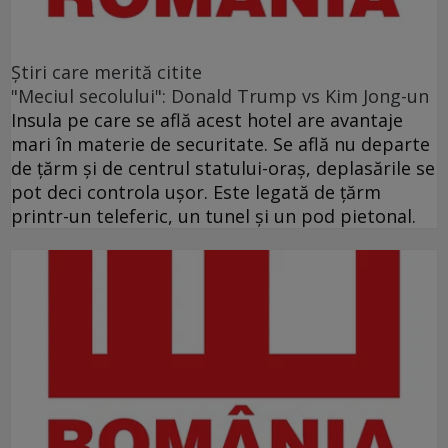
Ştiri care merită citite
"Meciul secolului": Donald Trump vs Kim Jong-un
Insula pe care se află acest hotel are avantaje
mari în materie de securitate. Se află nu departe
de ţărm şi de centrul statului-oraş, deplasările se
pot deci controla uşor. Este legată de ţărm
printr-un teleferic, un tunel şi un pod pietonal.