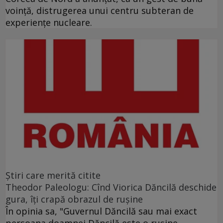
voinţă, distrugerea unui centru subteran de
experienţe nucleare.
Ştiri care merită citite
Theodor Paleologu: Cînd Viorica Dăncilă deschide
gura, îţi crapă obrazul de ruşine
În opinia sa, "Guvernul Dăncilă sau mai exact
persoana doamnei Dăncilă este o ruşine