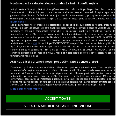
Nouă ne pasă ca datele tale personale să rămână confidențiale
Noi și partenerii noștri
606
stocăm și/sau accesăm informații pe dispozitivul dvs., precum
identificatorii cookie unici pentru prelucrarea datelor cu caracter personal. Puteți accepta sau
gestiona alegerile dvs. făcând clic mai jos sau în orice moment, pe pagina cu politica de
confidențialitate. Aceste alegeri vor fi raportate partenerilor noștri și nu vă vor afecta navigarea.
Mai
multe detalii
Noi si partenerii nostri (retelele de socializare si agentiile de publicitate partenere, precum si
furnizorii nostri de servicii de date analitice) prelucram date pentru a permite website-ului sa
functioneze, pentru a personaliza continutul si anunturile publicitare afisate in functie de
interesele si/sau profilul dvs., pentru a va oferi functionalitati aferente retelelor de socializare si
pentru a analiza traficul pe website. Beneficiati de drepturile prevazute de art. 15-22 din GDPR in
legatura cu prelucrarea datelor cu caracter personal. Aceste drepturi pot fi exercitate prin
modalitatea indicata
aici
. Prin click pe “ACCEPT TOATE”, acceptati folosirea tuturor Tehnologiilor de
tip Cookie, care implica inclusiv acceptul dvs. cu privire la stocarea/accesarea informatiilor de catre
Vendor-ii cu care colaboram. Prin click pe “VREAU SA MODIFIC SETARILE INDIVIDUAL” puteti
schimba preferintele in mod individual, mai putin cele legate de cookie strict necesare pentru
Ştiri care merită citite
functionarea website-ului.
Atât noi, cât și partenerii noștri prelucrăm datele pentru a oferi:
Fericitul Vladimir Ghika, prințul care a devenit
Dezvoltarea și îmbunătățirea serviciilor. Măsurarea performanței reclamelor. Stocarea și/sau
marele vagabond apostolic
accesarea informațiilor de pe un dispozitiv. Utilizarea profilurilor pentru selectarea conținutului
personalizat. Crearea profilurilor de conținut personalizat. Utilizarea profilurilor pentru selectarea
Vladimir Ghika este unul dintre cei mai
publicității personalizate. Crearea profilurilor pentru publicitate personalizată. Măsurarea
performanței conținutului. Înțelegerea publicului prin statistici sau combinații de date din surse
interesanți sfinți contemporani. El s-a născut în
diferite. Utilizarea de date limitate pentru a selecta publicitatea. Utilizarea datelor limitate pentru
a selecta conținutul. Date precise de geolocație și identificarea prin scanarea dispozitivului.
anul 1873 la Constantinopole.
Listă parteneri (furnizori)
ACCEPT TOATE
VREAU SA MODIFIC SETARILE INDIVIDUAL