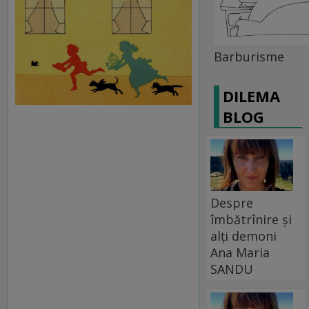
Barburisme
DILEMA
BLOG
Despre
îmbătrînire și
alți demoni
Ana Maria
SANDU