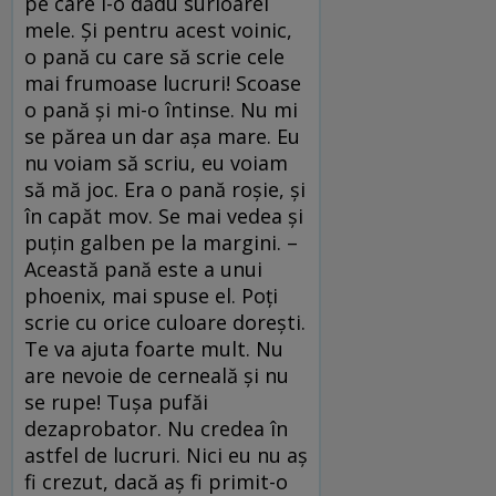
pe care i-o dădu surioarei
mele. Şi pentru acest voinic,
o pană cu care să scrie cele
mai frumoase lucruri! Scoase
o pană şi mi-o întinse. Nu mi
se părea un dar aşa mare. Eu
nu voiam să scriu, eu voiam
să mă joc. Era o pană roşie, şi
în capăt mov. Se mai vedea şi
puţin galben pe la margini. –
Această pană este a unui
phoenix, mai spuse el. Poţi
scrie cu orice culoare doreşti.
Te va ajuta foarte mult. Nu
are nevoie de cerneală şi nu
se rupe! Tuşa pufăi
dezaprobator. Nu credea în
astfel de lucruri. Nici eu nu aş
fi crezut, dacă aş fi primit-o