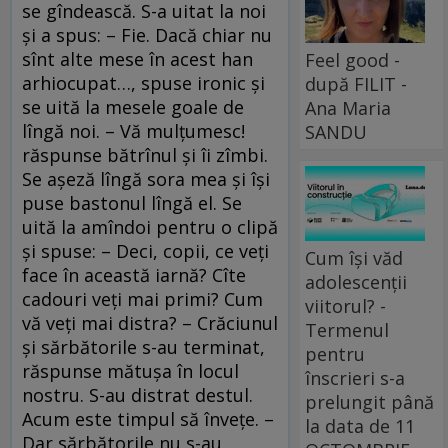
se gîndească. S-a uitat la noi
şi a spus: – Fie. Dacă chiar nu
sînt alte mese în acest han
Feel good -
arhiocupat…, spuse ironic şi
după FILIT -
se uită la mesele goale de
Ana Maria
lîngă noi. – Vă mulţumesc!
SANDU
răspunse bătrînul şi îi zîmbi.
Se aşeză lîngă sora mea şi îşi
puse bastonul lîngă el. Se
uită la amîndoi pentru o clipă
şi spuse: – Deci, copii, ce veţi
Cum își văd
face în această iarnă? Cîte
adolescenții
cadouri veţi mai primi? Cum
viitorul? -
vă veţi mai distra? – Crăciunul
Termenul
şi sărbătorile s-au terminat,
pentru
răspunse mătuşa în locul
înscrieri s-a
nostru. S-au distrat destul.
prelungit până
Acum este timpul să înveţe. –
la data de 11
Dar sărbătorile nu s-au