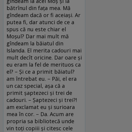
gîndeam la acel Moş şi la
bătrînul din faţa mea. Mă
gîndeam dacă or fi aceiaşi. Ar
putea fi, dar atunci de ce a
spus că nu este chiar el
Moşul? Dar mai mult mă
gîndeam la băiatul din
Islanda. El merita cadouri mai
mult decît oricine. Dar oare şi
eu eram la fel de merituos ca
el? – Şi ce a primit băiatul?
am întrebat eu. – Păi, el era
un caz special, aşa că a
primit şaptezeci şi trei de
cadouri. – Şaptezeci şi trei?!
am exclamat eu şi surioara
mea în cor. – Da. Acum are
propria sa bibliotecă unde
vin toţi copiii şi citesc cele