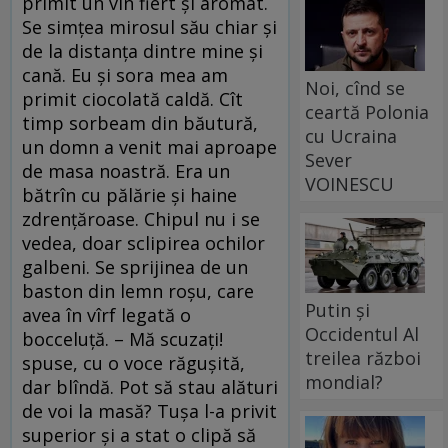
primit un vin fiert şi aromat.
Se simţea mirosul său chiar şi
de la distanţa dintre mine şi
cană. Eu şi sora mea am
Noi, cînd se
primit ciocolată caldă. Cît
ceartă Polonia
timp sorbeam din băutură,
cu Ucraina
un domn a venit mai aproape
Sever
de masa noastră. Era un
VOINESCU
bătrîn cu pălărie şi haine
zdrenţăroase. Chipul nu i se
vedea, doar sclipirea ochilor
galbeni. Se sprijinea de un
baston din lemn roşu, care
Putin și
avea în vîrf legată o
Occidentul Al
bocceluţă. – Mă scuzaţi!
treilea război
spuse, cu o voce răguşită,
mondial?
dar blîndă. Pot să stau alături
de voi la masă? Tuşa l-a privit
superior şi a stat o clipă să