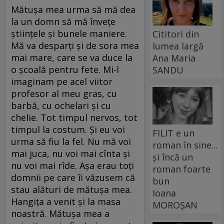
Mătuşa mea urma să mă dea
la un domn să mă înveţe
ştiinţele şi bunele maniere.
Cititori din
Mă va desparţi şi de sora mea
lumea largă
mai mare, care se va duce la
Ana Maria
o şcoală pentru fete. Mi-l
SANDU
imaginam pe acel viitor
profesor al meu gras, cu
barbă, cu ochelari şi cu
chelie. Tot timpul nervos, tot
timpul la costum. Şi eu voi
FILIT e un
urma să fiu la fel. Nu mă voi
roman în sine...
mai juca, nu voi mai cînta şi
și încă un
nu voi mai rîde. Aşa erau toţi
roman foarte
domnii pe care îi văzusem că
bun
stau alături de mătuşa mea.
Ioana
Hangiţa a venit şi la masa
MOROȘAN
noastră. Mătuşa mea a