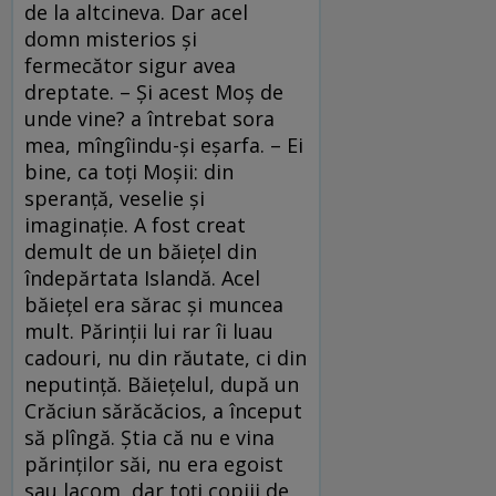
de la altcineva. Dar acel
domn misterios şi
fermecător sigur avea
dreptate. – Şi acest Moş de
unde vine? a întrebat sora
mea, mîngîindu-şi eşarfa. – Ei
bine, ca toţi Moşii: din
speranţă, veselie şi
imaginaţie. A fost creat
demult de un băieţel din
îndepărtata Islandă. Acel
băieţel era sărac şi muncea
mult. Părinţii lui rar îi luau
cadouri, nu din răutate, ci din
neputinţă. Băieţelul, după un
Crăciun sărăcăcios, a început
să plîngă. Ştia că nu e vina
părinţilor săi, nu era egoist
sau lacom, dar toţi copiii de