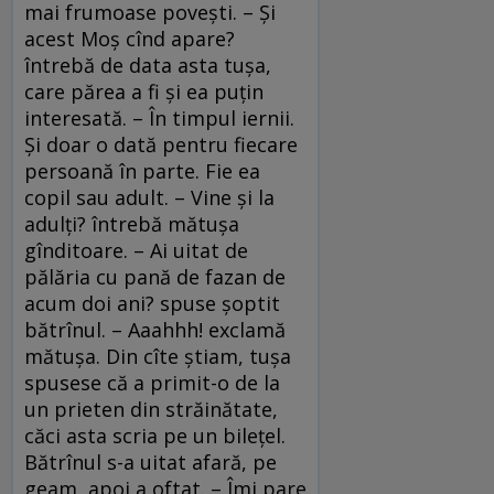
mai frumoase poveşti. – Şi
acest Moş cînd apare?
întrebă de data asta tuşa,
care părea a fi şi ea puţin
interesată. – În timpul iernii.
Şi doar o dată pentru fiecare
persoană în parte. Fie ea
copil sau adult. – Vine şi la
adulţi? întrebă mătuşa
gînditoare. – Ai uitat de
pălăria cu pană de fazan de
acum doi ani? spuse şoptit
bătrînul. – Aaahhh! exclamă
mătuşa. Din cîte ştiam, tuşa
spusese că a primit-o de la
un prieten din străinătate,
căci asta scria pe un bileţel.
Bătrînul s-a uitat afară, pe
geam, apoi a oftat. – Îmi pare