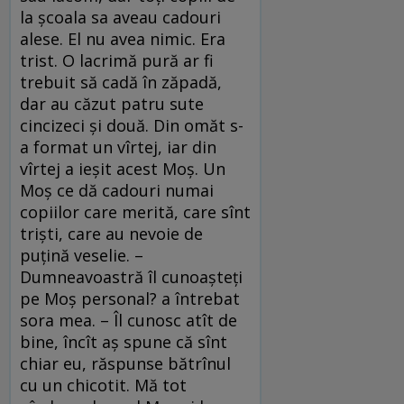
la şcoala sa aveau cadouri
alese. El nu avea nimic. Era
trist. O lacrimă pură ar fi
trebuit să cadă în zăpadă,
dar au căzut patru sute
cincizeci şi două. Din omăt s-
a format un vîrtej, iar din
vîrtej a ieşit acest Moş. Un
Moş ce dă cadouri numai
copiilor care merită, care sînt
trişti, care au nevoie de
puţină veselie. –
Dumneavoastră îl cunoaşteţi
pe Moş personal? a întrebat
sora mea. – Îl cunosc atît de
bine, încît aş spune că sînt
chiar eu, răspunse bătrînul
cu un chicotit. Mă tot