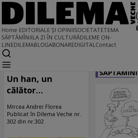
Home
EDITORIALE ȘI OPINII
SOCIETATE
TEMA
SĂPTĂMÎNII
LA ZI ÎN CULTURĂ
DILEME ON-
LINE
DILEMABLOG
ABONARE
DIGITAL
Contact
Home
CARICATU
Dilematix
SĂPTĂMÎNI
Un han, un
călător...
Mircea Andrei Florea
Publicat în Dilema Veche nr.
302 din nr.302