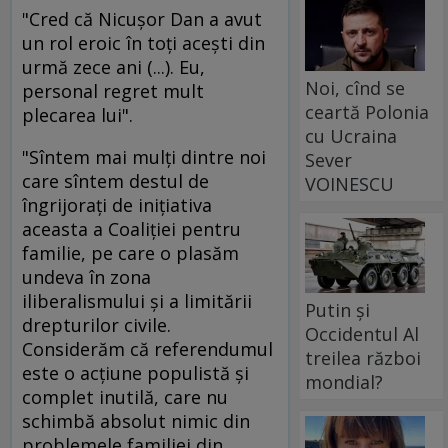
"Cred că Nicuşor Dan a avut
un rol eroic în toţi aceşti din
urmă zece ani (...). Eu,
Noi, cînd se
personal regret mult
ceartă Polonia
plecarea lui".
cu Ucraina
"Sîntem mai mulţi dintre noi
Sever
care sîntem destul de
VOINESCU
îngrijoraţi de iniţiativa
aceasta a Coaliţiei pentru
familie, pe care o plasăm
undeva în zona
iliberalismului şi a limitării
Putin și
drepturilor civile.
Occidentul Al
Considerăm că referendumul
treilea război
este o acţiune populistă şi
mondial?
complet inutilă, care nu
schimbă absolut nimic din
problemele familiei din