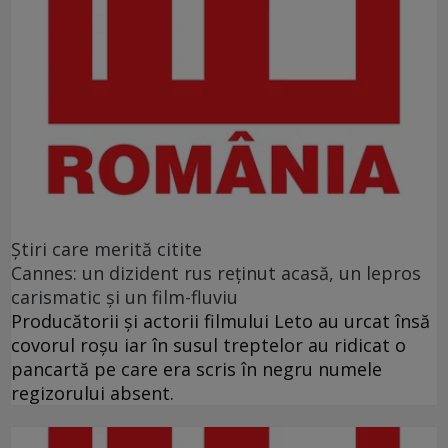
Ştiri care merită citite
Cannes: un dizident rus reţinut acasă, un lepros
carismatic şi un film-fluviu
Producătorii şi actorii filmului Leto au urcat însă
covorul roşu iar în susul treptelor au ridicat o
pancartă pe care era scris în negru numele
regizorului absent.