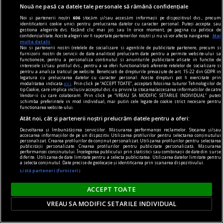
Nouă ne pasă ca datele tale personale să rămână confidențiale
Focul ar fi pornit de la materiale depozitate în
Noi și partenerii noștri
606
stocăm și/sau accesăm informații pe dispozitivul dvs., precum
balconul unui apartament și s-a extins ulterior în
identificatorii cookie unici pentru prelucrarea datelor cu caracter personal. Puteți accepta sau
gestiona alegerile dvs. făcând clic mai jos sau în orice moment, pe pagina cu politica de
locuință.
confidențialitate. Aceste alegeri vor fi raportate partenerilor noștri și nu vă vor afecta navigarea.
Mai
multe detalii
Noi si partenerii nostri (retelele de socializare si agentiile de publicitate partenere, precum si
furnizorii nostri de servicii de date analitice) prelucram date pentru a permite website-ului sa
functioneze, pentru a personaliza continutul si anunturile publicitare afisate in functie de
interesele si/sau profilul dvs., pentru a va oferi functionalitati aferente retelelor de socializare si
pentru a analiza traficul pe website. Beneficiati de drepturile prevazute de art. 15-22 din GDPR in
legatura cu prelucrarea datelor cu caracter personal. Aceste drepturi pot fi exercitate prin
modalitatea indicata
aici
. Prin click pe “ACCEPT TOATE”, acceptati folosirea tuturor Tehnologiilor de
tip Cookie, care implica inclusiv acceptul dvs. cu privire la stocarea/accesarea informatiilor de catre
Vendor-ii cu care colaboram. Prin click pe “VREAU SA MODIFIC SETARILE INDIVIDUAL” puteti
schimba preferintele in mod individual, mai putin cele legate de cookie strict necesare pentru
functionarea website-ului.
Atât noi, cât și partenerii noștri prelucrăm datele pentru a oferi:
Dezvoltarea și îmbunătățirea serviciilor. Măsurarea performanței reclamelor. Stocarea și/sau
accesarea informațiilor de pe un dispozitiv. Utilizarea profilurilor pentru selectarea conținutului
personalizat. Crearea profilurilor de conținut personalizat. Utilizarea profilurilor pentru selectarea
publicității personalizate. Crearea profilurilor pentru publicitate personalizată. Măsurarea
performanței conținutului. Înțelegerea publicului prin statistici sau combinații de date din surse
diferite. Utilizarea de date limitate pentru a selecta publicitatea. Utilizarea datelor limitate pentru
a selecta conținutul. Date precise de geolocație și identificarea prin scanarea dispozitivului.
Listă parteneri (furnizori)
România produce energie verde în exces, dar o
ACCEPT TOATE
pierde când are cea mai mare nevoie de ea.
VREAU SA MODIFIC SETARILE INDIVIDUAL
Soluția: bateriile de stocare
România își extinde rapid producția de energie