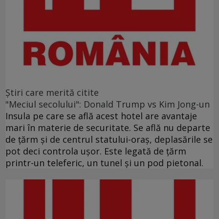
Ştiri care merită citite
"Meciul secolului": Donald Trump vs Kim Jong-un
Insula pe care se află acest hotel are avantaje
mari în materie de securitate. Se află nu departe
de ţărm şi de centrul statului-oraş, deplasările se
pot deci controla uşor. Este legată de ţărm
printr-un teleferic, un tunel şi un pod pietonal.