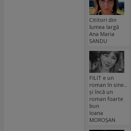
Cititori din
lumea largă
Ana Maria
SANDU
FILIT e un
roman în sine...
și încă un
roman foarte
bun
Ioana
MOROȘAN