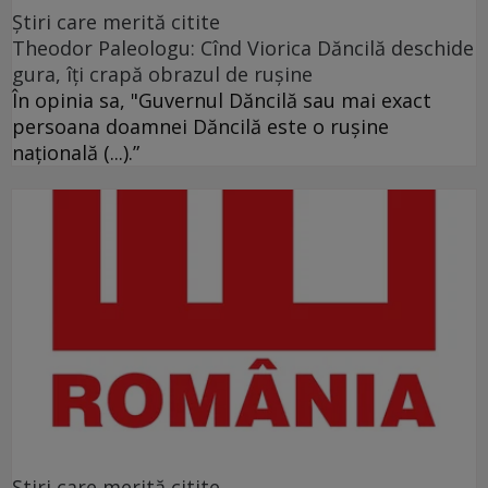
Ştiri care merită citite
Theodor Paleologu: Cînd Viorica Dăncilă deschide
gura, îţi crapă obrazul de ruşine
În opinia sa, "Guvernul Dăncilă sau mai exact
persoana doamnei Dăncilă este o ruşine
naţională (...).”
Ştiri care merită citite