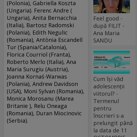
(Polonia), Gabriella Koszta
(Ungaria). Ferenc Andre (
Ungaria), Anita Bernacchia
Feel good -
(Italia), Bartosz Radomski
după FILIT -
(Polania), Edith Negulic
Ana Maria
(Romania), Antònia Escandell
SANDU
Tur (Spania/Catalonia),
Florica Courriol (Franta),
Roberto Merlo (Italia), Ana
Maria Surugiu (Austria),
Joanna Kornaś-Warwas
Cum își văd
(Polania), Andrew Davidson
adolescenții
(USA), Moni Sylvan (Romania),
viitorul? -
Monica Morosanu (Marea
Termenul
Britanie ), Relu Oneaga
pentru
(Romania), Duran Miocinovic
înscrieri s-a
(Serbia).
prelungit până
la data de 11