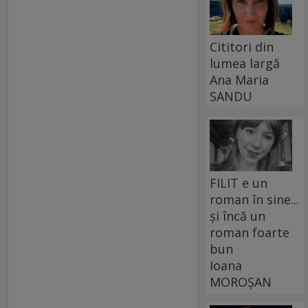
Cititori din
lumea largă
Ana Maria
SANDU
FILIT e un
roman în sine...
și încă un
roman foarte
bun
Ioana
MOROȘAN