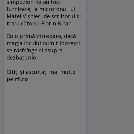
simpozion ne-au fost
furnizate, la microfonul lui
Matei Vişniec, de scriitorul şi
traducătorul Florin Bican.
Cu o primă întrebare, dacă
magia locului numit Ipoteşti
se răsfrînge şi asupra
dezbaterilor.
Citiți și ascultați mai multe
pe
rfi.ro