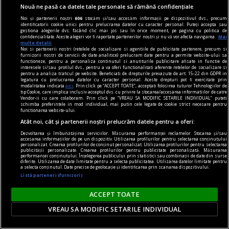
Nouă ne pasă ca datele tale personale să rămână confidențiale
provoace schimbări la nivelul puterii atunci cînd
Noi și partenerii noștri
606
stocăm și/sau accesăm informații pe dispozitivul dvs., precum
aceasta din urmă se auto-descalifică prin
identificatorii cookie unici pentru prelucrarea datelor cu caracter personal. Puteți accepta sau
gestiona alegerile dvs. făcând clic mai jos sau în orice moment, pe pagina cu politica de
abuzuri.
confidențialitate. Aceste alegeri vor fi raportate partenerilor noștri și nu vă vor afecta navigarea.
Mai
multe detalii
Noi si partenerii nostri (retelele de socializare si agentiile de publicitate partenere, precum si
furnizorii nostri de servicii de date analitice) prelucram date pentru a permite website-ului sa
functioneze, pentru a personaliza continutul si anunturile publicitare afisate in functie de
Parteneri
interesele si/sau profilul dvs., pentru a va oferi functionalitati aferente retelelor de socializare si
pentru a analiza traficul pe website. Beneficiati de drepturile prevazute de art. 15-22 din GDPR in
legatura cu prelucrarea datelor cu caracter personal. Aceste drepturi pot fi exercitate prin
modalitatea indicata
aici
. Prin click pe “ACCEPT TOATE”, acceptati folosirea tuturor Tehnologiilor de
tip Cookie, care implica inclusiv acceptul dvs. cu privire la stocarea/accesarea informatiilor de catre
Vendor-ii cu care colaboram. Prin click pe “VREAU SA MODIFIC SETARILE INDIVIDUAL” puteti
schimba preferintele in mod individual, mai putin cele legate de cookie strict necesare pentru
functionarea website-ului.
Atât noi, cât și partenerii noștri prelucrăm datele pentru a oferi:
Dezvoltarea și îmbunătățirea serviciilor. Măsurarea performanței reclamelor. Stocarea și/sau
accesarea informațiilor de pe un dispozitiv. Utilizarea profilurilor pentru selectarea conținutului
personalizat. Crearea profilurilor de conținut personalizat. Utilizarea profilurilor pentru selectarea
publicității personalizate. Crearea profilurilor pentru publicitate personalizată. Măsurarea
performanței conținutului. Înțelegerea publicului prin statistici sau combinații de date din surse
diferite. Utilizarea de date limitate pentru a selecta publicitatea. Utilizarea datelor limitate pentru
a selecta conținutul. Date precise de geolocație și identificarea prin scanarea dispozitivului.
Listă parteneri (furnizori)
ACCEPT TOATE
VREAU SA MODIFIC SETARILE INDIVIDUAL
O profesoară a fost în concediu medical timp de