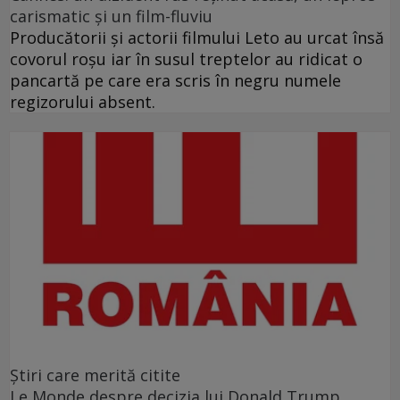
carismatic şi un film-fluviu
Producătorii şi actorii filmului Leto au urcat însă
covorul roşu iar în susul treptelor au ridicat o
pancartă pe care era scris în negru numele
regizorului absent.
Ştiri care merită citite
Le Monde despre decizia lui Donald Trump