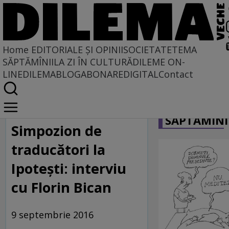
Home
EDITORIALE ȘI OPINII
SOCIETATE
TEMA
SĂPTĂMÎNII
LA ZI ÎN CULTURĂ
DILEME ON-
LINE
DILEMABLOG
ABONARE
DIGITAL
Contact
Home
CARICATU
Dilematix
SĂPTĂMÎNI
Știrile RFI
Simpozion de
traducători la
Ipoteşti: interviu
cu Florin Bican
9 septembrie 2016