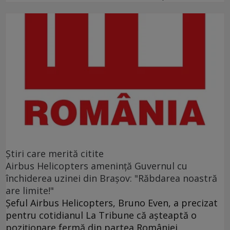
Ştiri care merită citite
Airbus Helicopters amenință Guvernul cu
închiderea uzinei din Brașov: "Răbdarea noastră
are limite!"
Șeful Airbus Helicopters, Bruno Even, a precizat
pentru cotidianul La Tribune că aşteaptă o
poziţionare fermă din partea României.