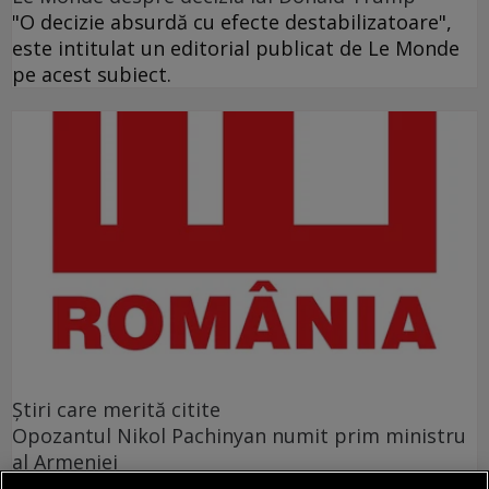
"O decizie absurdă cu efecte destabilizatoare",
este intitulat un editorial publicat de Le Monde
pe acest subiect.
Ştiri care merită citite
Opozantul Nikol Pachinyan numit prim ministru
al Armeniei
Societatea civilă poate, în mod paşnic, să