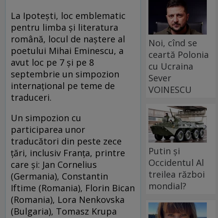
La Ipoteşti, loc emblematic
pentru limba şi literatura
română, locul de naştere al
Noi, cînd se
poetului Mihai Eminescu, a
ceartă Polonia
avut loc pe 7 şi pe 8
cu Ucraina
septembrie un simpozion
Sever
internaţional pe teme de
VOINESCU
traduceri.
Un simpozion cu
participarea unor
traducători din peste zece
Putin și
ţări, inclusiv Franţa, printre
Occidentul Al
care și: Jan Cornelius
treilea război
(Germania), Constantin
mondial?
Iftime (Romania), Florin Bican
(Romania), Lora Nenkovska
(Bulgaria), Tomasz Krupa