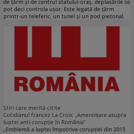
de ţărm şi de centrul statului-oraş, deplasările se
pot deci controla uşor. Este legată de ţărm
printr-un teleferic, un tunel şi un pod pietonal.
Ştiri care merită citite
Cotidianul francez La Croix: „Ameninţare asupra
luptei anti-corupţie în România”
„Emblemă a luptei împotriva corupţiei din 2013