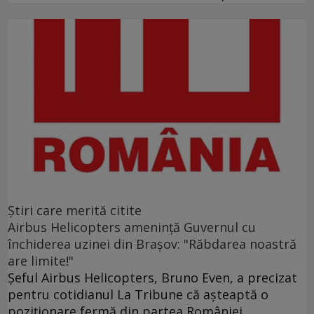
Ştiri care merită citite
Airbus Helicopters amenință Guvernul cu
închiderea uzinei din Brașov: "Răbdarea noastră
are limite!"
Șeful Airbus Helicopters, Bruno Even, a precizat
pentru cotidianul La Tribune că aşteaptă o
poziţionare fermă din partea României.