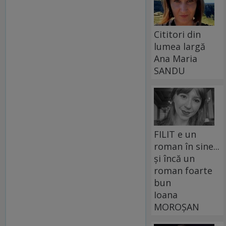
Cititori din
lumea largă
Ana Maria
SANDU
FILIT e un
roman în sine...
și încă un
roman foarte
bun
Ioana
MOROȘAN