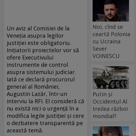
Noi, cînd se
Un aviz al Comisiei de la
ceartă Polonia
Veneţia asupra legilor
cu Ucraina
justiţiei este obligatoriu.
Sever
Iniţiatorii proiectelor vor să
VOINESCU
ofere Executivului
instrumente de control
asupra sistemului judiciar.
Iată ce declară procurorul
general al României,
Augustin Lazăr, într-un
Putin și
interviu la RFI. El consideră că
Occidentul Al
nu există nici o urgenţă în a
treilea război
modifica legile justiţiei şi cere
mondial?
o dezbatere transparentă pe
această temă.