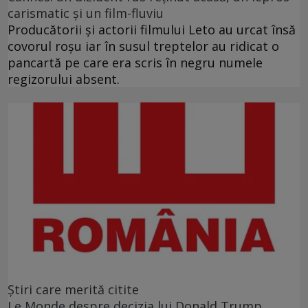
carismatic şi un film-fluviu
Producătorii şi actorii filmului Leto au urcat însă
covorul roşu iar în susul treptelor au ridicat o
pancartă pe care era scris în negru numele
regizorului absent.
Ştiri care merită citite
Le Monde despre decizia lui Donald Trump