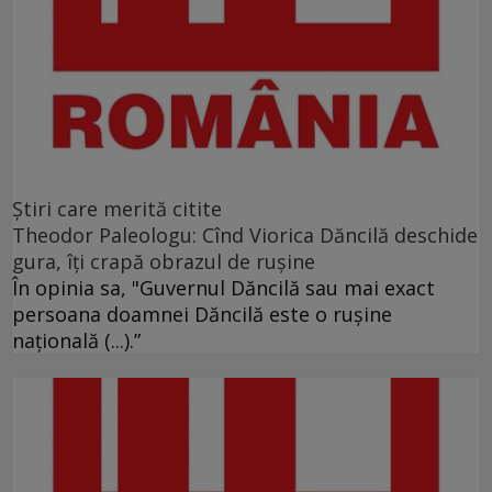
Ştiri care merită citite
Theodor Paleologu: Cînd Viorica Dăncilă deschide
gura, îţi crapă obrazul de ruşine
În opinia sa, "Guvernul Dăncilă sau mai exact
persoana doamnei Dăncilă este o ruşine
naţională (...).”