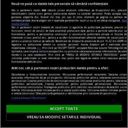
Nouă ne pasă ca datele tale personale să rămână confidențiale
„Rusia a învățat să contracareze aproape toate
Noi și partenerii noștri
606
stocăm și/sau accesăm informații pe dispozitivul dvs., precum
armele NATO“. Fostul comandant șef al armatei
identificatorii cookie unici pentru prelucrarea datelor cu caracter personal. Puteți accepta sau
gestiona alegerile dvs. făcând clic mai jos sau în orice moment, pe pagina cu politica de
ucrainene spune cum va arăta noul tip de război
confidențialitate. Aceste alegeri vor fi raportate partenerilor noștri și nu vă vor afecta navigarea.
Mai
multe detalii
Ambasadorul Ucrainei în Regatul Unit și fost
Noi si partenerii nostri (retelele de socializare si agentiile de publicitate partenere, precum si
furnizorii nostri de servicii de date analitice) prelucram date pentru a permite website-ului sa
comandant-șef al Forțelor Armate ucrainene,
functioneze, pentru a personaliza continutul si anunturile publicitare afisate in functie de
interesele si/sau profilul dvs., pentru a va oferi functionalitati aferente retelelor de socializare si
Valerii Zalujnîi, a declarat că NATO a rămas în
pentru a analiza traficul pe website. Beneficiati de drepturile prevazute de art. 15-22 din GDPR in
legatura cu prelucrarea datelor cu caracter personal. Aceste drepturi pot fi exercitate prin
urma progresului științific și că Rusia este, în
modalitatea indicata
aici
. Prin click pe “ACCEPT TOATE”, acceptati folosirea tuturor Tehnologiilor de
tip Cookie, care implica inclusiv acceptul dvs. cu privire la stocarea/accesarea informatiilor de catre
prezent, capabilă să contracareze aproape
Vendor-ii cu care colaboram. Prin click pe “VREAU SA MODIFIC SETARILE INDIVIDUAL” puteti
schimba preferintele in mod individual, mai putin cele legate de cookie strict necesare pentru
întreaga gamă de armament occidental primit
functionarea website-ului.
de Ucraina.
Atât noi, cât și partenerii noștri prelucrăm datele pentru a oferi:
Dezvoltarea și îmbunătățirea serviciilor. Măsurarea performanței reclamelor. Stocarea și/sau
accesarea informațiilor de pe un dispozitiv. Utilizarea profilurilor pentru selectarea conținutului
personalizat. Crearea profilurilor de conținut personalizat. Utilizarea profilurilor pentru selectarea
publicității personalizate. Crearea profilurilor pentru publicitate personalizată. Măsurarea
performanței conținutului. Înțelegerea publicului prin statistici sau combinații de date din surse
diferite. Utilizarea de date limitate pentru a selecta publicitatea. Utilizarea datelor limitate pentru
a selecta conținutul. Date precise de geolocație și identificarea prin scanarea dispozitivului.
Listă parteneri (furnizori)
ACCEPT TOATE
VREAU SA MODIFIC SETARILE INDIVIDUAL