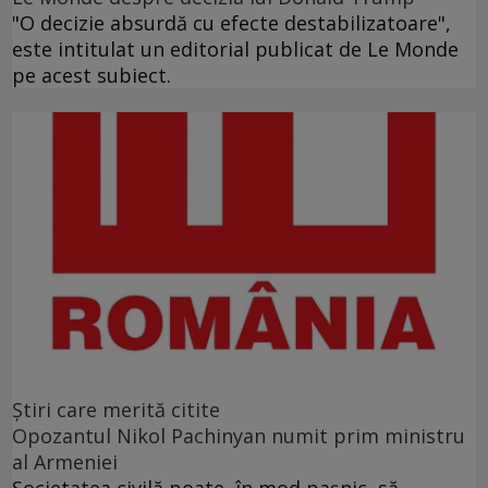
"O decizie absurdă cu efecte destabilizatoare",
este intitulat un editorial publicat de Le Monde
pe acest subiect.
Ştiri care merită citite
Opozantul Nikol Pachinyan numit prim ministru
al Armeniei
Societatea civilă poate, în mod paşnic, să