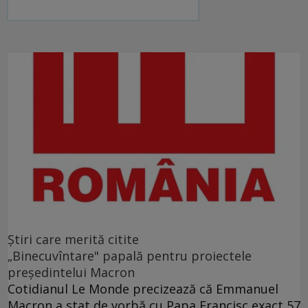
Ştiri care merită citite
„Binecuvîntare" papală pentru proiectele
preşedintelui Macron
Cotidianul Le Monde precizează că Emmanuel
Macron a stat de vorbă cu Papa Francisc exact 57