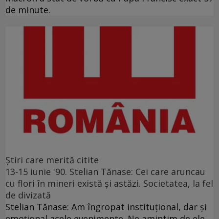
de minute.
Ştiri care merită citite
13-15 iunie '90. Stelian Tănase: Cei care aruncau
cu flori în mineri există și astăzi. Societatea, la fel
de divizată
Stelian Tănase: Am îngropat instituțional, dar și
emoțional acele evenimente. Ne amintim de ele