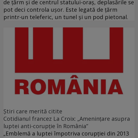
de ţărm şi de centrul statului-oraş, deplasările se
pot deci controla uşor. Este legată de ţărm
printr-un teleferic, un tunel şi un pod pietonal.
Ştiri care merită citite
Cotidianul francez La Croix: „Ameninţare asupra
luptei anti-corupţie în România”
„Emblemă a luptei împotriva corupţiei din 2013