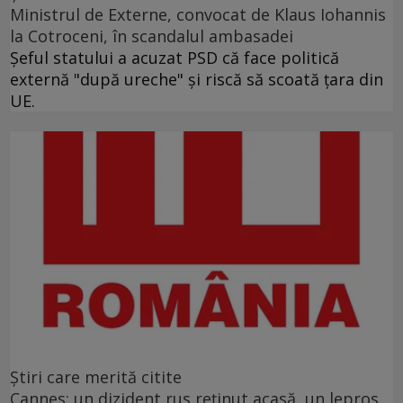
Ministrul de Externe, convocat de Klaus Iohannis
la Cotroceni, în scandalul ambasadei
Şeful statului a acuzat PSD că face politică
externă "după ureche" şi riscă să scoată ţara din
UE.
Ştiri care merită citite
Cannes: un dizident rus reţinut acasă, un lepros