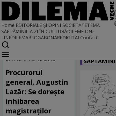
Home
EDITORIALE ȘI OPINII
SOCIETATE
TEMA
SĂPTĂMÎNII
LA ZI ÎN CULTURĂ
DILEME ON-
LINE
DILEMABLOG
ABONARE
DIGITAL
Contact
Home
CARICATU
Dilematix
Ştiri care merită citite
SĂPTĂMÎNI
Știrile RFI
Procurorul
general, Augustin
Lazăr: Se doreşte
inhibarea
magistraţilor