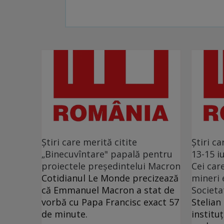
Ştiri care merită citite
Ştiri ca
„Binecuvîntare" papală pentru
13-15 i
proiectele preşedintelui Macron
Cei car
Cotidianul Le Monde precizează
mineri e
că Emmanuel Macron a stat de
Societat
vorbă cu Papa Francisc exact 57
Stelian
de minute.
institu