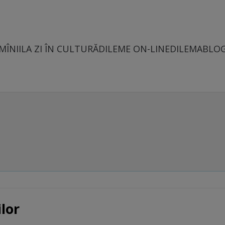
MÎNII
LA ZI ÎN CULTURĂ
DILEME ON-LINE
DILEMABLO
lor