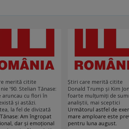
re merită citite
Ştiri care merită citite
unie '90. Stelian Tănase:
Donald Trump şi Kim Jon
e aruncau cu flori în
foarte mulţumiţi de sum
xistă și astăzi.
analiştii, mai sceptici
ea, la fel de divizată
Următorul astfel de exer
 Tănase: Am îngropat
mare amploare este pre
țional, dar și emoțional
pentru luna august.