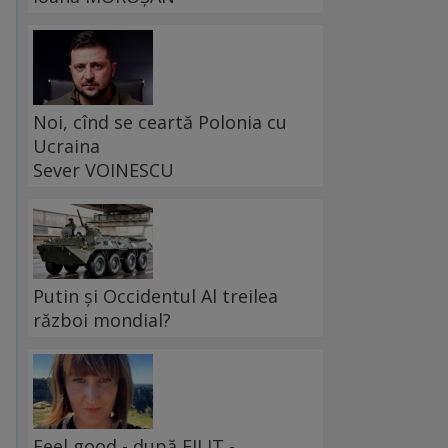
Noi, cînd se ceartă Polonia cu
Ucraina
Sever VOINESCU
Putin și Occidentul Al treilea
război mondial?
Feel good - după FILIT -