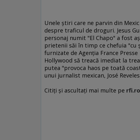
Unele ştiri care ne parvin din Mexi
despre traficul de droguri. Jesus G
personaj numit "El Chapo" a fost aş
prietenii săi în timp ce chefuia "c
furnizate de Agenţia France Presse p
Hollywood să treacă imediat la trea
putea "provoca haos pe toată coasta 
unui jurnalist mexican, José Reveles
Citiți și ascultați mai multe pe
rfi.r