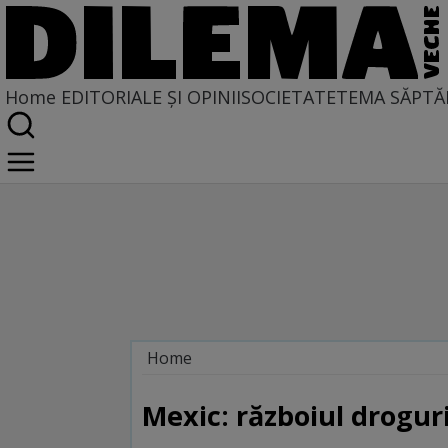
Home
EDITORIALE ȘI OPINII
SOCIETATE
TEMA SĂPTĂ
Home
Dilematix
Știrile RFI
Mexic: războiul droguri