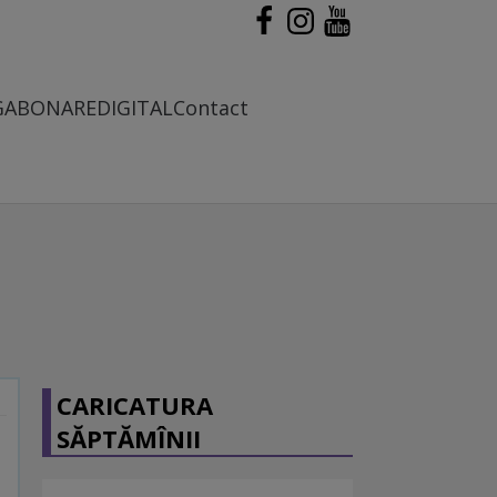
G
ABONARE
DIGITAL
Contact
CARICATURA
SĂPTĂMÎNII