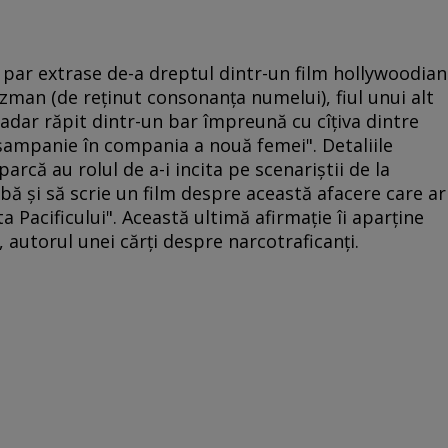
c par extrase de-a dreptul dintr-un film hollywoodian
uzman (de reţinut consonanţa numelui), fiul unui alt
adar răpit dintr-un bar împreună cu cîţiva dintre
u şampanie în compania a nouă femei". Detaliile
arcă au rolul de a-i incita pe scenariştii de la
bă şi să scrie un film despre această afacere care ar
Pacificului". Această ultimă afirmaţie îi aparţine
, autorul unei cărţi despre narcotraficanţi.
o