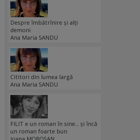
Despre îmbătrînire și alți
demoni
Ana Maria SANDU
Cititori din lumea largă
Ana Maria SANDU
FILIT e un roman în sine... și încă
un roman foarte bun
Ioana MOROȘAN