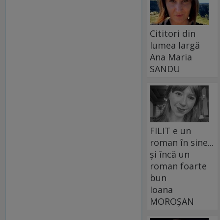
Cititori din
lumea largă
Ana Maria
SANDU
FILIT e un
roman în sine...
și încă un
roman foarte
bun
Ioana
MOROȘAN