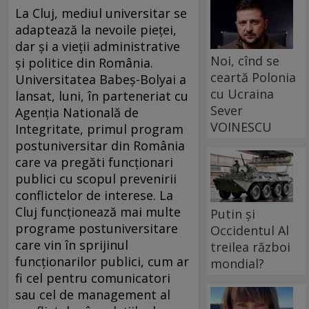
La Cluj, mediul universitar se
adaptează la nevoile pieţei,
dar şi a vieţii administrative
Noi, cînd se
şi politice din România.
ceartă Polonia
Universitatea Babeş-Bolyai a
cu Ucraina
lansat, luni, în parteneriat cu
Sever
Agenţia Natională de
VOINESCU
Integritate, primul program
postuniversitar din România
care va pregăti funcţionari
publici cu scopul prevenirii
conflictelor de interese. La
Cluj funcţionează mai multe
Putin și
programe postuniversitare
Occidentul Al
care vin în sprijinul
treilea război
funcţionarilor publici, cum ar
mondial?
fi cel pentru comunicatori
sau cel de management al