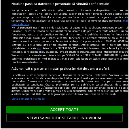
este cu 70% mai ieftină decât proiectele noi
Nouă ne pasă ca datele tale personale să rămână confidențiale
Cornel Ilinca, lector la Facultatea de Hidrotehnică
Noi și partenerii noștri
606
stocăm și/sau accesăm informații pe dispozitivul dvs., precum
identificatorii cookie unici pentru prelucrarea datelor cu caracter personal. Puteți accepta sau
din cadrul Universității Tehnice de Construcții
gestiona alegerile dvs. făcând clic mai jos sau în orice moment, pe pagina cu politica de
confidențialitate. Aceste alegeri vor fi raportate partenerilor noștri și nu vă vor afecta navigarea.
Mai
București, a explicat, într-un interviu pentru
multe detalii
Noi si partenerii nostri (retelele de socializare si agentiile de publicitate partenere, precum si
„Adevărul”, de ce pledează pentru
furnizorii nostri de servicii de date analitice) prelucram date pentru a permite website-ului sa
functioneze, pentru a personaliza continutul si anunturile publicitare afisate in functie de
retehnologizarea hidrocentralelor ca prioritate
interesele si/sau profilul dvs., pentru a va oferi functionalitati aferente retelelor de socializare si
pentru a analiza traficul pe website. Beneficiati de drepturile prevazute de art. 15-22 din GDPR in
națională.
legatura cu prelucrarea datelor cu caracter personal. Aceste drepturi pot fi exercitate prin
modalitatea indicata
aici
. Prin click pe “ACCEPT TOATE”, acceptati folosirea tuturor Tehnologiilor de
tip Cookie, care implica inclusiv acceptul dvs. cu privire la stocarea/accesarea informatiilor de catre
Vendor-ii cu care colaboram. Prin click pe “VREAU SA MODIFIC SETARILE INDIVIDUAL” puteti
schimba preferintele in mod individual, mai putin cele legate de cookie strict necesare pentru
functionarea website-ului.
Atât noi, cât și partenerii noștri prelucrăm datele pentru a oferi:
Dezvoltarea și îmbunătățirea serviciilor. Măsurarea performanței reclamelor. Stocarea și/sau
accesarea informațiilor de pe un dispozitiv. Utilizarea profilurilor pentru selectarea conținutului
personalizat. Crearea profilurilor de conținut personalizat. Utilizarea profilurilor pentru selectarea
publicității personalizate. Crearea profilurilor pentru publicitate personalizată. Măsurarea
performanței conținutului. Înțelegerea publicului prin statistici sau combinații de date din surse
diferite. Utilizarea de date limitate pentru a selecta publicitatea. Utilizarea datelor limitate pentru
a selecta conținutul. Date precise de geolocație și identificarea prin scanarea dispozitivului.
Listă parteneri (furnizori)
ACCEPT TOATE
VREAU SA MODIFIC SETARILE INDIVIDUAL