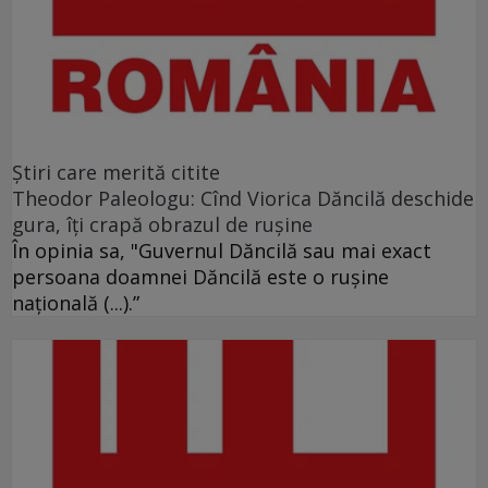
Ştiri care merită citite
Theodor Paleologu: Cînd Viorica Dăncilă deschide
gura, îţi crapă obrazul de ruşine
În opinia sa, "Guvernul Dăncilă sau mai exact
persoana doamnei Dăncilă este o ruşine
naţională (...).”