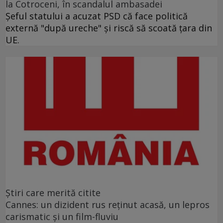
la Cotroceni, în scandalul ambasadei
Şeful statului a acuzat PSD că face politică
externă "după ureche" şi riscă să scoată ţara din
UE.
Ştiri care merită citite
Cannes: un dizident rus reţinut acasă, un lepros
carismatic şi un film-fluviu