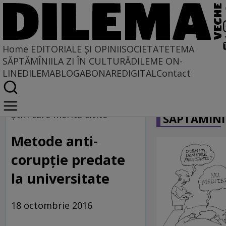
Home
EDITORIALE ȘI OPINII
SOCIETATE
TEMA
SĂPTĂMÎNII
LA ZI ÎN CULTURĂ
DILEME ON-
LINE
DILEMABLOG
ABONARE
DIGITAL
Contact
Home
CARICATU
Dilematix
Ştiri care merită citite
SĂPTĂMÎNI
Știrile RFI
Metode anti-
corupție predate
la universitate
18 octombrie 2016