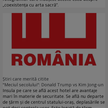
„coexistenţa cu arta sacră”.
Ştiri care merită citite
"Meciul secolului": Donald Trump vs Kim Jong-un
Insula pe care se află acest hotel are avantaje
mari în materie de securitate. Se află nu departe
de ţărm şi de centrul statului-oraş, deplasările se
pot deci controla uşor. Este legată de ţărm