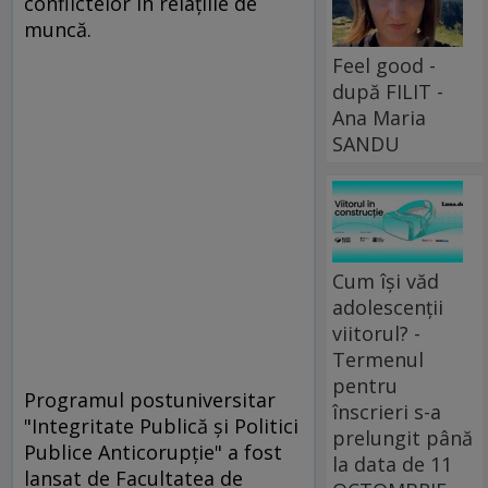
conflictelor în relaţiile de
muncă.
Feel good -
după FILIT -
Ana Maria
SANDU
Cum își văd
adolescenții
viitorul? -
Termenul
pentru
Programul postuniversitar
înscrieri s-a
"Integritate Publică şi Politici
prelungit până
Publice Anticorupţie" a fost
la data de 11
lansat de Facultatea de