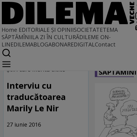
Home
EDITORIALE ȘI OPINII
SOCIETATE
TEMA
SĂPTĂMÎNII
LA ZI ÎN CULTURĂ
DILEME ON-
LINE
DILEMABLOG
ABONARE
DIGITAL
Contact
Home
CARICATU
Dilematix
Ştiri care merită citite
SĂPTĂMÎNI
Știrile RFI
Interviu cu
traducătoarea
Marily Le Nir
27 iunie 2016