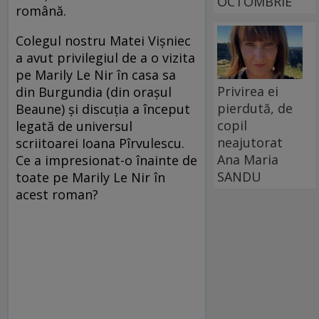
OCTOMBRIE
română.
Colegul nostru Matei Vişniec
a avut privilegiul de a o vizita
pe Marily Le Nir în casa sa
Privirea ei
din Burgundia (din oraşul
pierdută, de
Beaune) şi discuţia a început
copil
legată de universul
neajutorat
scriitoarei Ioana Pîrvulescu.
Ana Maria
Ce a impresionat-o înainte de
SANDU
toate pe Marily Le Nir în
acest roman?