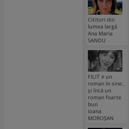
Cititori din
lumea largă
Ana Maria
SANDU
FILIT e un
roman în sine...
și încă un
roman foarte
bun
Ioana
MOROȘAN