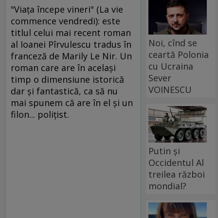
"Viaţa începe vineri" (La vie
commence vendredi): este
titlul celui mai recent roman
Noi, cînd se
al Ioanei Pîrvulescu tradus în
ceartă Polonia
franceză de Marily Le Nir. Un
cu Ucraina
roman care are în acelaşi
Sever
timp o dimensiune istorică
VOINESCU
dar şi fantastică, ca să nu
mai spunem că are în el şi un
filon... poliţist.
Putin și
Occidentul Al
treilea război
mondial?