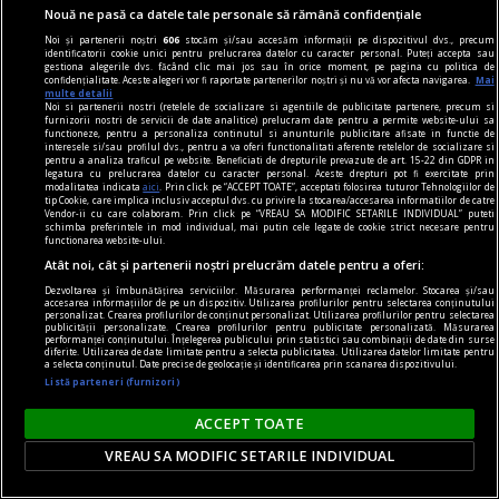
Nouă ne pasă ca datele tale personale să rămână confidențiale
Noi și partenerii noștri
606
stocăm și/sau accesăm informații pe dispozitivul dvs., precum
identificatorii cookie unici pentru prelucrarea datelor cu caracter personal. Puteți accepta sau
gestiona alegerile dvs. făcând clic mai jos sau în orice moment, pe pagina cu politica de
confidențialitate. Aceste alegeri vor fi raportate partenerilor noștri și nu vă vor afecta navigarea.
Mai
multe detalii
Orașul european unde o bere costă sub un euro.
Noi si partenerii nostri (retelele de socializare si agentiile de publicitate partenere, precum si
furnizorii nostri de servicii de date analitice) prelucram date pentru a permite website-ului sa
Clasamentul celor mai ieftine destinații din 2026
functioneze, pentru a personaliza continutul si anunturile publicitare afisate in functie de
interesele si/sau profilul dvs., pentru a va oferi functionalitati aferente retelelor de socializare si
Mulți oameni apreciază o bere rece la final de zi,
pentru a analiza traficul pe website. Beneficiati de drepturile prevazute de art. 15-22 din GDPR in
legatura cu prelucrarea datelor cu caracter personal. Aceste drepturi pot fi exercitate prin
mai ales în perioada de vară, când temperaturile
modalitatea indicata
aici
. Prin click pe “ACCEPT TOATE”, acceptati folosirea tuturor Tehnologiilor de
tip Cookie, care implica inclusiv acceptul dvs. cu privire la stocarea/accesarea informatiilor de catre
din termometre ajung la valori extreme. Iar un
Vendor-ii cu care colaboram. Prin click pe “VREAU SA MODIFIC SETARILE INDIVIDUAL” puteti
schimba preferintele in mod individual, mai putin cele legate de cookie strict necesare pentru
studiu realizat de către experții de la Deutsche
functionarea website-ului.
Atât noi, cât și partenerii noștri prelucrăm datele pentru a oferi:
Bank și-a propus să afle care este orașul de pe
Dezvoltarea și îmbunătățirea serviciilor. Măsurarea performanței reclamelor. Stocarea și/sau
glob unde se găsește cea mai ieftină bere din
accesarea informațiilor de pe un dispozitiv. Utilizarea profilurilor pentru selectarea conținutului
personalizat. Crearea profilurilor de conținut personalizat. Utilizarea profilurilor pentru selectarea
lume.
publicității personalizate. Crearea profilurilor pentru publicitate personalizată. Măsurarea
performanței conținutului. Înțelegerea publicului prin statistici sau combinații de date din surse
diferite. Utilizarea de date limitate pentru a selecta publicitatea. Utilizarea datelor limitate pentru
a selecta conținutul. Date precise de geolocație și identificarea prin scanarea dispozitivului.
Listă parteneri (furnizori)
ACCEPT TOATE
VREAU SA MODIFIC SETARILE INDIVIDUAL