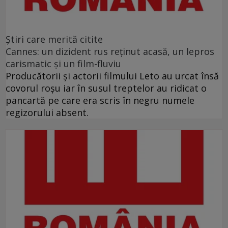
Ştiri care merită citite
Cannes: un dizident rus reţinut acasă, un lepros
carismatic şi un film-fluviu
Producătorii şi actorii filmului Leto au urcat însă
covorul roşu iar în susul treptelor au ridicat o
pancartă pe care era scris în negru numele
regizorului absent.