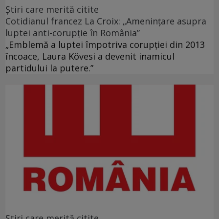
Ştiri care merită citite
Cotidianul francez La Croix: „Ameninţare asupra
luptei anti-corupţie în România”
„Emblemă a luptei împotriva corupţiei din 2013
încoace, Laura Kövesi a devenit inamicul
partidului la putere.”
Ştiri care merită citite