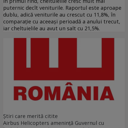
În primul rînd, cheltuielile cresc mult mai
puternic decît veniturile. Raportul este aproape
dublu, adică veniturile au crescut cu 11,8%, în
comparație cu aceeași perioadă a anului trecut,
iar cheltuielile au avut un salt cu 21,5%.
Ştiri care merită citite
Airbus Helicopters amenință Guvernul cu