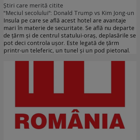
Ştiri care merită citite
"Meciul secolului": Donald Trump vs Kim Jong-un
Insula pe care se află acest hotel are avantaje
mari în materie de securitate. Se află nu departe
de ţărm şi de centrul statului-oraş, deplasările se
pot deci controla uşor. Este legată de ţărm
printr-un teleferic, un tunel şi un pod pietonal.