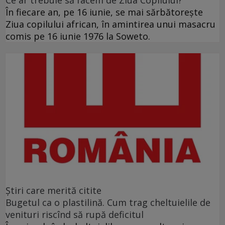
Ce ar trebuie să facem de Ziua Copilului?
În fiecare an, pe 16 iunie, se mai sărbătoreşte
Ziua copilului african, în amintirea unui masacru
comis pe 16 iunie 1976 la Soweto.
Ştiri care merită citite
Bugetul ca o plastilină. Cum trag cheltuielile de
venituri riscînd să rupă deficitul