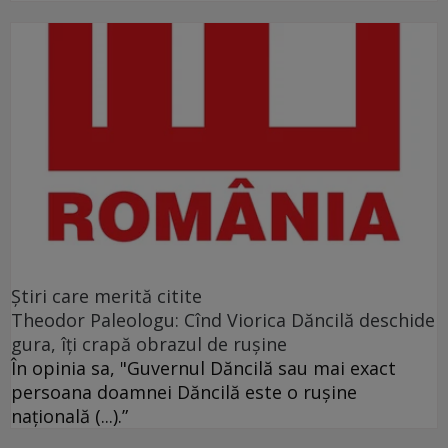
Ştiri care merită citite
Theodor Paleologu: Cînd Viorica Dăncilă deschide
gura, îţi crapă obrazul de ruşine
În opinia sa, "Guvernul Dăncilă sau mai exact
persoana doamnei Dăncilă este o ruşine
naţională (...).”