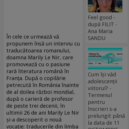
Feel good -
după FILIT -
Ana Maria
În cele ce urmează vă
SANDU
propunem însă un interviu cu
traducătoarea romanului,
doamna Marily Le Nir, care
promovează cu o pasiune
rară literatura română în
Cum își văd
Franţa. După o copilărie
adolescenții
petrecută în România înainte
viitorul? -
de al doilea război mondial,
Termenul
după o carieră de profesor
pentru
de peste trei decenii, în
înscrieri s-a
ultimii 26 de ani Marily Le Nir
prelungit până
şi-a descoperit o nouă
la data de 11
vocaţie: traducerile din limba