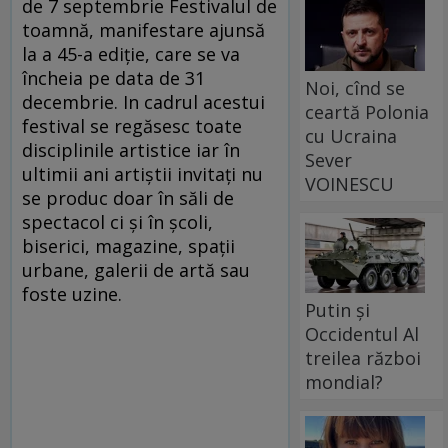
de 7 septembrie Festivalul de
toamnă, manifestare ajunsă
la a 45-a ediţie, care se va
încheia pe data de 31
Noi, cînd se
decembrie. In cadrul acestui
ceartă Polonia
festival se regăsesc toate
cu Ucraina
disciplinile artistice iar în
Sever
ultimii ani artiştii invitaţi nu
VOINESCU
se produc doar în săli de
spectacol ci şi în şcoli,
biserici, magazine, spaţii
urbane, galerii de artă sau
foste uzine.
Putin și
Occidentul Al
treilea război
mondial?