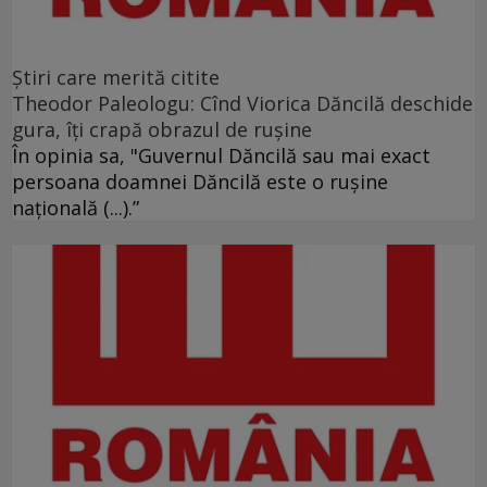
Ştiri care merită citite
Theodor Paleologu: Cînd Viorica Dăncilă deschide
gura, îţi crapă obrazul de ruşine
În opinia sa, "Guvernul Dăncilă sau mai exact
persoana doamnei Dăncilă este o ruşine
naţională (...).”