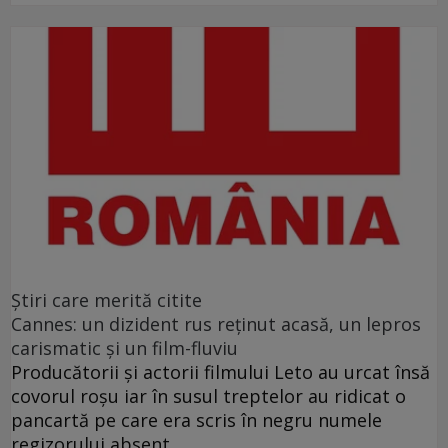
Ştiri care merită citite
Cannes: un dizident rus reţinut acasă, un lepros
carismatic şi un film-fluviu
Producătorii şi actorii filmului Leto au urcat însă
covorul roşu iar în susul treptelor au ridicat o
pancartă pe care era scris în negru numele
regizorului absent.