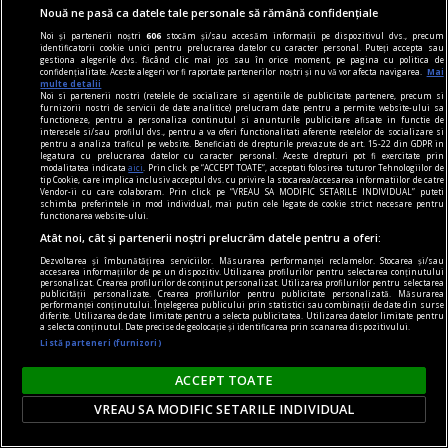
Nouă ne pasă ca datele tale personale să rămână confidențiale
Ceuta și Melilla.
Noi și partenerii noștri
606
stocăm și/sau accesăm informații pe dispozitivul dvs., precum
identificatorii cookie unici pentru prelucrarea datelor cu caracter personal. Puteți accepta sau
gestiona alegerile dvs. făcând clic mai jos sau în orice moment, pe pagina cu politica de
confidențialitate. Aceste alegeri vor fi raportate partenerilor noștri și nu vă vor afecta navigarea.
Mai
multe detalii
Noi si partenerii nostri (retelele de socializare si agentiile de publicitate partenere, precum si
furnizorii nostri de servicii de date analitice) prelucram date pentru a permite website-ului sa
functioneze, pentru a personaliza continutul si anunturile publicitare afisate in functie de
interesele si/sau profilul dvs., pentru a va oferi functionalitati aferente retelelor de socializare si
pentru a analiza traficul pe website. Beneficiati de drepturile prevazute de art. 15-22 din GDPR in
legatura cu prelucrarea datelor cu caracter personal. Aceste drepturi pot fi exercitate prin
modalitatea indicata
aici
. Prin click pe “ACCEPT TOATE”, acceptati folosirea tuturor Tehnologiilor de
tip Cookie, care implica inclusiv acceptul dvs. cu privire la stocarea/accesarea informatiilor de catre
Vendor-ii cu care colaboram. Prin click pe “VREAU SA MODIFIC SETARILE INDIVIDUAL” puteti
schimba preferintele in mod individual, mai putin cele legate de cookie strict necesare pentru
functionarea website-ului.
Atât noi, cât și partenerii noștri prelucrăm datele pentru a oferi:
Dezvoltarea și îmbunătățirea serviciilor. Măsurarea performanței reclamelor. Stocarea și/sau
accesarea informațiilor de pe un dispozitiv. Utilizarea profilurilor pentru selectarea conținutului
personalizat. Crearea profilurilor de conținut personalizat. Utilizarea profilurilor pentru selectarea
publicității personalizate. Crearea profilurilor pentru publicitate personalizată. Măsurarea
performanței conținutului. Înțelegerea publicului prin statistici sau combinații de date din surse
diferite. Utilizarea de date limitate pentru a selecta publicitatea. Utilizarea datelor limitate pentru
Inteligența artificială transformă
a selecta conținutul. Date precise de geolocație și identificarea prin scanarea dispozitivului.
Listă parteneri (furnizori)
departamentele de resurse umane. Milioane de
locuri de muncă ar putea fi afectate
ACCEPT TOATE
Adoptarea accelerată a inteligenței artificiale
VREAU SA MODIFIC SETARILE INDIVIDUAL
schimbă profund modul în care companiile își
gestionează activitatea de resurse umane, iar