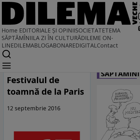
Home
EDITORIALE ȘI OPINII
SOCIETATE
TEMA
SĂPTĂMÎNII
LA ZI ÎN CULTURĂ
DILEME ON-
LINE
DILEMABLOG
ABONARE
DIGITAL
Contact
Home
CARICATU
Dilematix
SĂPTĂMÎNI
Știrile RFI
Festivalul de
toamnă de la Paris
12 septembrie 2016