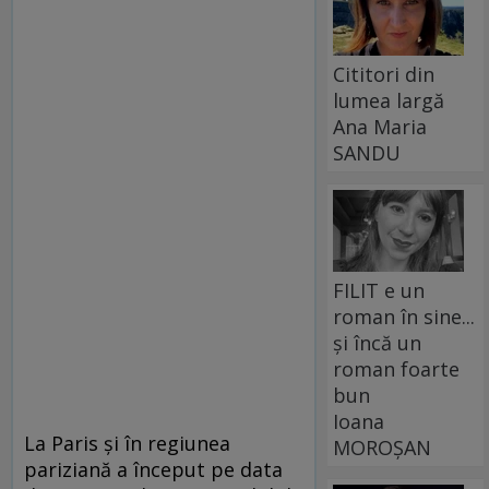
Cititori din
lumea largă
Ana Maria
SANDU
FILIT e un
roman în sine...
și încă un
roman foarte
bun
Ioana
La Paris şi în regiunea
MOROȘAN
pariziană a început pe data