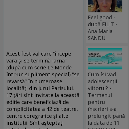
Feel good -
după FILIT -
Ana Maria
SANDU
Acest festival care ”începe
vara şi se termină iarna”
(după cum scrie Le Monde
într-un supliment special) "se
Cum își văd
revarsă" în numeroase
adolescenții
localităţi din jurul Parisului.
viitorul? -
17 ţări sînt invitate la această
Termenul
ediţie care beneficiază de
pentru
complicitatea a 42 de teatre,
înscrieri s-a
centre coregrafice şi alte
prelungit până
instituţii. Sînt aşteptaţi
la data de 11