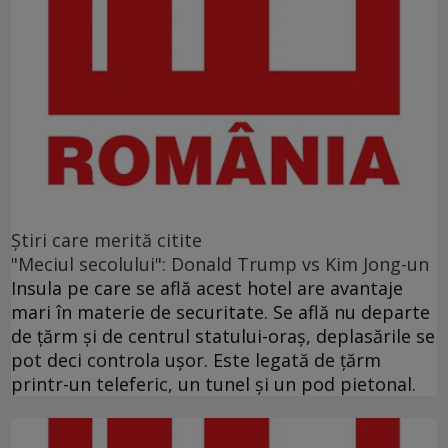
Ştiri care merită citite
"Meciul secolului": Donald Trump vs Kim Jong-un
Insula pe care se află acest hotel are avantaje
mari în materie de securitate. Se află nu departe
de ţărm şi de centrul statului-oraş, deplasările se
pot deci controla uşor. Este legată de ţărm
printr-un teleferic, un tunel şi un pod pietonal.