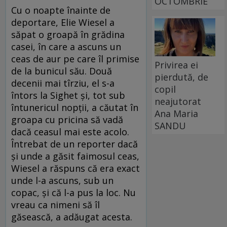
OCTOMBRIE
Cu o noapte înainte de
deportare, Elie Wiesel a
săpat o groapă în grădina
casei, în care a ascuns un
ceas de aur pe care îl primise
Privirea ei
de la bunicul său. Două
pierdută, de
decenii mai tîrziu, el s-a
copil
întors la Sighet și, tot sub
neajutorat
întunericul nopții, a căutat în
Ana Maria
groapa cu pricina să vadă
SANDU
dacă ceasul mai este acolo.
Întrebat de un reporter dacă
și unde a găsit faimosul ceas,
Wiesel a răspuns că era exact
unde l-a ascuns, sub un
copac, și că l-a pus la loc. Nu
vreau ca nimeni să îl
găsească, a adăugat acesta.