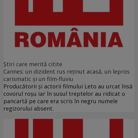
Ştiri care merită citite
Cannes: un dizident rus reţinut acasă, un lepros
carismatic şi un film-fluviu
Producătorii şi actorii filmului Leto au urcat însă
covorul roşu iar în susul treptelor au ridicat o
pancartă pe care era scris în negru numele
regizorului absent.