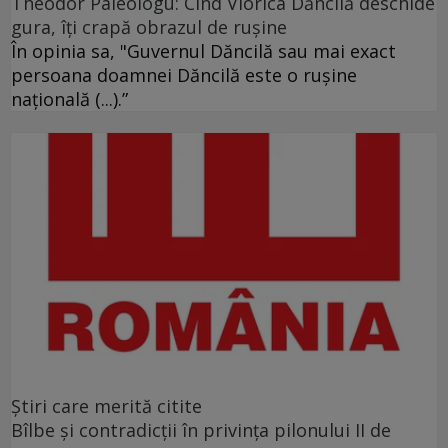
Theodor Paleologu: Cînd Viorica Dăncilă deschide
gura, îţi crapă obrazul de ruşine
În opinia sa, "Guvernul Dăncilă sau mai exact
persoana doamnei Dăncilă este o ruşine
naţională (...).”
Ştiri care merită citite
Bîlbe și contradicții în privința pilonului II de