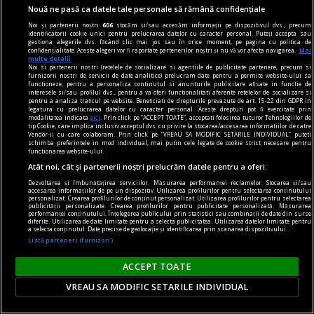
Nouă ne pasă ca datele tale personale să rămână confidențiale
Noi și partenerii noștri
606
stocăm și/sau accesăm informații pe dispozitivul dvs., precum
identificatorii cookie unici pentru prelucrarea datelor cu caracter personal. Puteți accepta sau
gestiona alegerile dvs. făcând clic mai jos sau în orice moment, pe pagina cu politica de
confidențialitate. Aceste alegeri vor fi raportate partenerilor noștri și nu vă vor afecta navigarea.
Mai
multe detalii
Noi si partenerii nostri (retelele de socializare si agentiile de publicitate partenere, precum si
furnizorii nostri de servicii de date analitice) prelucram date pentru a permite website-ului sa
functioneze, pentru a personaliza continutul si anunturile publicitare afisate in functie de
interesele si/sau profilul dvs., pentru a va oferi functionalitati aferente retelelor de socializare si
pentru a analiza traficul pe website. Beneficiati de drepturile prevazute de art. 15-22 din GDPR in
legatura cu prelucrarea datelor cu caracter personal. Aceste drepturi pot fi exercitate prin
modalitatea indicata
aici
. Prin click pe “ACCEPT TOATE”, acceptati folosirea tuturor Tehnologiilor de
tip Cookie, care implica inclusiv acceptul dvs. cu privire la stocarea/accesarea informatiilor de catre
Vendor-ii cu care colaboram. Prin click pe “VREAU SA MODIFIC SETARILE INDIVIDUAL” puteti
schimba preferintele in mod individual, mai putin cele legate de cookie strict necesare pentru
functionarea website-ului.
Rusia anunță că nu își recheamă ambasadorul din
Atât noi, cât și partenerii noștri prelucrăm datele pentru a oferi:
România, dar promite un răspuns după
Dezvoltarea și îmbunătățirea serviciilor. Măsurarea performanței reclamelor. Stocarea și/sau
accesarea informațiilor de pe un dispozitiv. Utilizarea profilurilor pentru selectarea conținutului
expulzarea unui diplomat rus
personalizat. Crearea profilurilor de conținut personalizat. Utilizarea profilurilor pentru selectarea
publicității personalizate. Crearea profilurilor pentru publicitate personalizată. Măsurarea
Rusia a anunțat că nu își va rechema
performanței conținutului. Înțelegerea publicului prin statistici sau combinații de date din surse
diferite. Utilizarea de date limitate pentru a selecta publicitatea. Utilizarea datelor limitate pentru
ambasadorul din România pentru consultări,
a selecta conținutul. Date precise de geolocație și identificarea prin scanarea dispozitivului.
Listă parteneri (furnizori)
însă expulzarea unui diplomat rus de către
autoritățile de la București va primi „un răspuns
ACCEPT TOATE
adecvat”.
VREAU SA MODIFIC SETARILE INDIVIDUAL