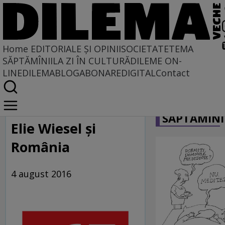
Home
EDITORIALE ȘI OPINII
SOCIETATE
TEMA
SĂPTĂMÎNII
LA ZI ÎN CULTURĂ
DILEME ON-
LINE
DILEMABLOG
ABONARE
DIGITAL
Contact
Home
CARICATU
Dilematix
SĂPTĂMÎNI
Știrile RFI
Elie Wiesel și
România
4 august 2016