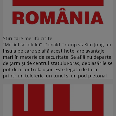
Ştiri care merită citite
"Meciul secolului": Donald Trump vs Kim Jong-un
Insula pe care se află acest hotel are avantaje
mari în materie de securitate. Se află nu departe
de ţărm şi de centrul statului-oraş, deplasările se
pot deci controla uşor. Este legată de ţărm
printr-un teleferic, un tunel şi un pod pietonal.