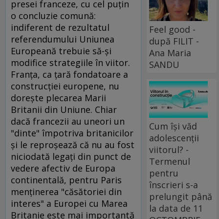
presei franceze, cu cel puţin
o concluzie comună:
indiferent de rezultatul
Feel good -
referendumului Uniunea
după FILIT -
Europeană trebuie să-şi
Ana Maria
modifice strategiile în viitor.
SANDU
Franţa, ca ţară fondatoare a
construcţiei europene, nu
doreşte plecarea Marii
Britanii din Uniune. Chiar
dacă francezii au uneori un
Cum își văd
"dinte" împotriva britanicilor
adolescenții
şi le reproşează că nu au fost
viitorul? -
niciodată legaţi din punct de
Termenul
vedere afectiv de Europa
pentru
continentală, pentru Paris
înscrieri s-a
menţinerea "căsătoriei din
prelungit până
interes" a Europei cu Marea
la data de 11
Britanie este mai importantă