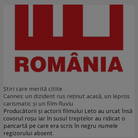
Ştiri care merită citite
Cannes: un dizident rus reţinut acasă, un lepros
carismatic şi un film-fluviu
Producătorii şi actorii filmului Leto au urcat însă
covorul roşu iar în susul treptelor au ridicat o
pancartă pe care era scris în negru numele
regizorului absent.