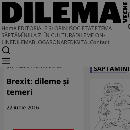
Home
EDITORIALE ȘI OPINII
SOCIETATE
TEMA
SĂPTĂMÎNII
LA ZI ÎN CULTURĂ
DILEME ON-
LINE
DILEMABLOG
ABONARE
DIGITAL
Contact
Home
CARICATU
Dilematix
Ştiri care merită citite
SĂPTĂMÎNI
Știrile RFI
Brexit: dileme şi
temeri
22 iunie 2016