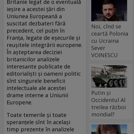
Britanie legat de o eventuală
ieşire a acestei ţări din
Uniunea Europeană a
suscitat dezbateri fără
Noi, cînd se
precedent, cel puţin în
ceartă Polonia
Franţa, legate de eşecurile şi
cu Ucraina
reuşitele integrării europene.
Sever
În aşteptarea deciziei
VOINESCU
britanicilor analizele
interesante publicate de
editorialişti şi oameni politic
sînt singurele beneficii
intelectuale ale acestei
Putin și
drame interne a Uniunii
Occidentul Al
Europene.
treilea război
mondial?
Toate temerile şi toate
speranţele sînt în acelaşi
timp prezente în analizele