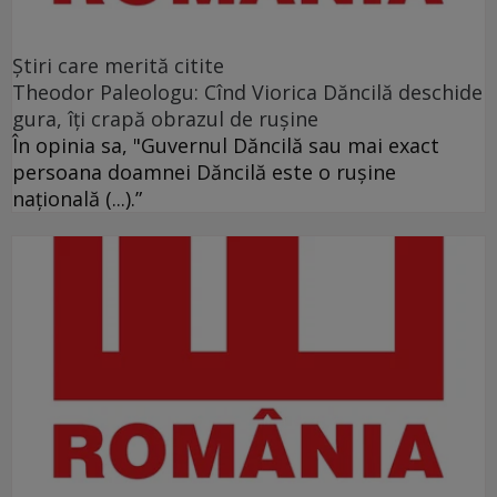
Ştiri care merită citite
Theodor Paleologu: Cînd Viorica Dăncilă deschide
gura, îţi crapă obrazul de ruşine
În opinia sa, "Guvernul Dăncilă sau mai exact
persoana doamnei Dăncilă este o ruşine
naţională (...).”