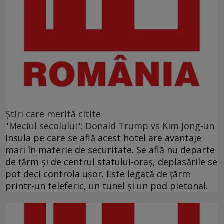
Ştiri care merită citite
"Meciul secolului": Donald Trump vs Kim Jong-un
Insula pe care se află acest hotel are avantaje
mari în materie de securitate. Se află nu departe
de ţărm şi de centrul statului-oraş, deplasările se
pot deci controla uşor. Este legată de ţărm
printr-un teleferic, un tunel şi un pod pietonal.