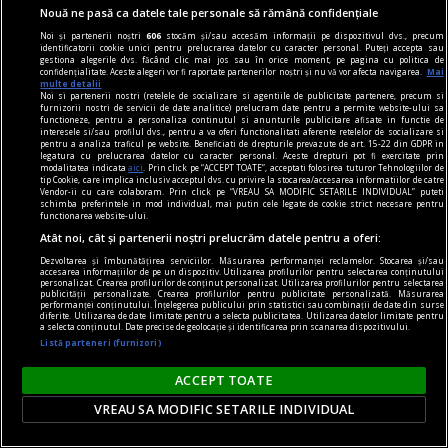
Nouă ne pasă ca datele tale personale să rămână confidențiale
Noi și partenerii noștri
606
stocăm și/sau accesăm informații pe dispozitivul dvs., precum
identificatorii cookie unici pentru prelucrarea datelor cu caracter personal. Puteți accepta sau
gestiona alegerile dvs. făcând clic mai jos sau în orice moment, pe pagina cu politica de
confidențialitate. Aceste alegeri vor fi raportate partenerilor noștri și nu vă vor afecta navigarea.
Mai
multe detalii
Noi si partenerii nostri (retelele de socializare si agentiile de publicitate partenere, precum si
furnizorii nostri de servicii de date analitice) prelucram date pentru a permite website-ului sa
functioneze, pentru a personaliza continutul si anunturile publicitare afisate in functie de
interesele si/sau profilul dvs., pentru a va oferi functionalitati aferente retelelor de socializare si
pentru a analiza traficul pe website. Beneficiati de drepturile prevazute de art. 15-22 din GDPR in
legatura cu prelucrarea datelor cu caracter personal. Aceste drepturi pot fi exercitate prin
modalitatea indicata
aici
. Prin click pe “ACCEPT TOATE”, acceptati folosirea tuturor Tehnologiilor de
tip Cookie, care implica inclusiv acceptul dvs. cu privire la stocarea/accesarea informatiilor de catre
Vendor-ii cu care colaboram. Prin click pe “VREAU SA MODIFIC SETARILE INDIVIDUAL” puteti
schimba preferintele in mod individual, mai putin cele legate de cookie strict necesare pentru
functionarea website-ului.
Atât noi, cât și partenerii noștri prelucrăm datele pentru a oferi:
Ştiri care merită citite
Dezvoltarea și îmbunătățirea serviciilor. Măsurarea performanței reclamelor. Stocarea și/sau
Opozantul Nikol Pachinyan numit prim ministru
accesarea informațiilor de pe un dispozitiv. Utilizarea profilurilor pentru selectarea conținutului
personalizat. Crearea profilurilor de conținut personalizat. Utilizarea profilurilor pentru selectarea
al Armeniei
publicității personalizate. Crearea profilurilor pentru publicitate personalizată. Măsurarea
performanței conținutului. Înțelegerea publicului prin statistici sau combinații de date din surse
Societatea civilă poate, în mod paşnic, să
diferite. Utilizarea de date limitate pentru a selecta publicitatea. Utilizarea datelor limitate pentru
a selecta conținutul. Date precise de geolocație și identificarea prin scanarea dispozitivului.
provoace schimbări la nivelul puterii atunci cînd
Listă parteneri (furnizori)
aceasta din urmă se auto-descalifică prin
ACCEPT TOATE
abuzuri.
VREAU SA MODIFIC SETARILE INDIVIDUAL