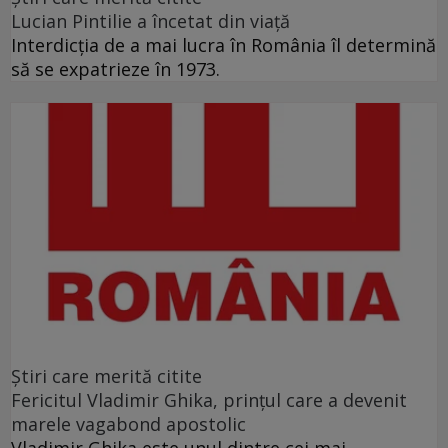
Lucian Pintilie a încetat din viață
Interdicţia de a mai lucra în România îl determină
să se expatrieze în 1973.
Ştiri care merită citite
Fericitul Vladimir Ghika, prințul care a devenit
marele vagabond apostolic
Vladimir Ghika este unul dintre cei mai