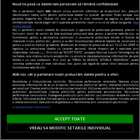
Nouă ne pasă ca datele tale personale să rămână confidențiale
Noi și partenerii noștri
606
stocăm și/sau accesăm informații pe dispozitivul dvs., precum
identificatorii cookie unici pentru prelucrarea datelor cu caracter personal. Puteți accepta sau
gestiona alegerile dvs. făcând clic mai jos sau în orice moment, pe pagina cu politica de
confidențialitate. Aceste alegeri vor fi raportate partenerilor noștri și nu vă vor afecta navigarea.
Mai
multe detalii
Noi si partenerii nostri (retelele de socializare si agentiile de publicitate partenere, precum si
furnizorii nostri de servicii de date analitice) prelucram date pentru a permite website-ului sa
functioneze, pentru a personaliza continutul si anunturile publicitare afisate in functie de
interesele si/sau profilul dvs., pentru a va oferi functionalitati aferente retelelor de socializare si
pentru a analiza traficul pe website. Beneficiati de drepturile prevazute de art. 15-22 din GDPR in
Smiley, în „fustă”! Cum au reacționat fanii și care
legatura cu prelucrarea datelor cu caracter personal. Aceste drepturi pot fi exercitate prin
modalitatea indicata
aici
. Prin click pe “ACCEPT TOATE”, acceptati folosirea tuturor Tehnologiilor de
e verdictul designerilor. „Cred că are șifonierul la
tip Cookie, care implica inclusiv acceptul dvs. cu privire la stocarea/accesarea informatiilor de catre
Vendor-ii cu care colaboram. Prin click pe “VREAU SA MODIFIC SETARILE INDIVIDUAL” puteti
comun cu nevastă-sa!”
schimba preferintele in mod individual, mai putin cele legate de cookie strict necesare pentru
functionarea website-ului.
Smiley, în „fustă”! Fanii l-au sfătuit să renunțe la
Atât noi, cât și partenerii noștri prelucrăm datele pentru a oferi:
astfel de ținute, în timp ce designerul Florin
Dezvoltarea și îmbunătățirea serviciilor. Măsurarea performanței reclamelor. Stocarea și/sau
accesarea informațiilor de pe un dispozitiv. Utilizarea profilurilor pentru selectarea conținutului
Burescu îi apreciază alegerea vestimentară
personalizat. Crearea profilurilor de conținut personalizat. Utilizarea profilurilor pentru selectarea
publicității personalizate. Crearea profilurilor pentru publicitate personalizată. Măsurarea
performanței conținutului. Înțelegerea publicului prin statistici sau combinații de date din surse
diferite. Utilizarea de date limitate pentru a selecta publicitatea. Utilizarea datelor limitate pentru
a selecta conținutul. Date precise de geolocație și identificarea prin scanarea dispozitivului.
Listă parteneri (furnizori)
ACCEPT TOATE
VREAU SA MODIFIC SETARILE INDIVIDUAL