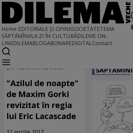
Home
EDITORIALE ȘI OPINII
SOCIETATE
TEMA
SĂPTĂMÎNII
LA ZI ÎN CULTURĂ
DILEME ON-
LINE
DILEMABLOG
ABONARE
DIGITAL
Contact
Home
CARICATU
Dilematix
Ştiri care merită citite
SĂPTĂMÎNI
Știrile RFI
"Azilul de noapte"
de Maxim Gorki
revizitat în regia
lui Eric Lacascade
12 aprilie 2017