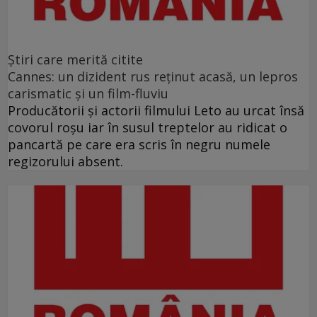
Ştiri care merită citite
Cannes: un dizident rus reţinut acasă, un lepros
carismatic şi un film-fluviu
Producătorii şi actorii filmului Leto au urcat însă
covorul roşu iar în susul treptelor au ridicat o
pancartă pe care era scris în negru numele
regizorului absent.