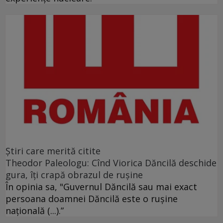
Ştiri care merită citite
Theodor Paleologu: Cînd Viorica Dăncilă deschide
gura, îţi crapă obrazul de ruşine
În opinia sa, "Guvernul Dăncilă sau mai exact
persoana doamnei Dăncilă este o ruşine
naţională (...).”