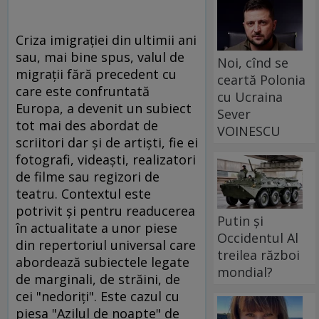
Criza imigraţiei din ultimii ani
sau, mai bine spus, valul de
Noi, cînd se
migraţii fără precedent cu
ceartă Polonia
care este confruntată
cu Ucraina
Europa, a devenit un subiect
Sever
tot mai des abordat de
VOINESCU
scriitori dar şi de artişti, fie ei
fotografi, videaşti, realizatori
de filme sau regizori de
teatru. Contextul este
potrivit şi pentru readucerea
Putin și
în actualitate a unor piese
Occidentul Al
din repertoriul universal care
treilea război
abordează subiectele legate
mondial?
de marginali, de străini, de
cei "nedoriţi". Este cazul cu
piesa "Azilul de noapte" de