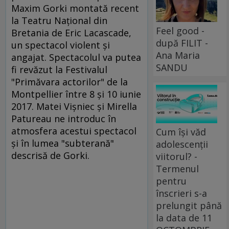
Maxim Gorki montată recent
la Teatru Naţional din
Feel good -
Bretania de Eric Lacascade,
după FILIT -
un spectacol violent și
Ana Maria
angajat. Spectacolul va putea
SANDU
fi revăzut la Festivalul
"Primăvara actorilor" de la
Montpellier între 8 și 10 iunie
2017. Matei Vişniec şi Mirella
Patureau ne introduc în
atmosfera acestui spectacol
Cum își văd
şi în lumea "subterană"
adolescenții
descrisă de Gorki.
viitorul? -
Termenul
pentru
înscrieri s-a
prelungit până
la data de 11