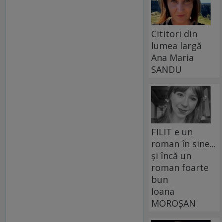
Cititori din
lumea largă
Ana Maria
SANDU
FILIT e un
roman în sine...
și încă un
roman foarte
bun
Ioana
MOROȘAN