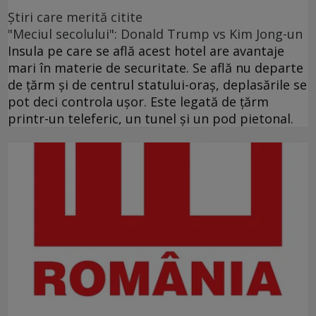
Ştiri care merită citite
"Meciul secolului": Donald Trump vs Kim Jong-un
Insula pe care se află acest hotel are avantaje
mari în materie de securitate. Se află nu departe
de ţărm şi de centrul statului-oraş, deplasările se
pot deci controla uşor. Este legată de ţărm
printr-un teleferic, un tunel şi un pod pietonal.