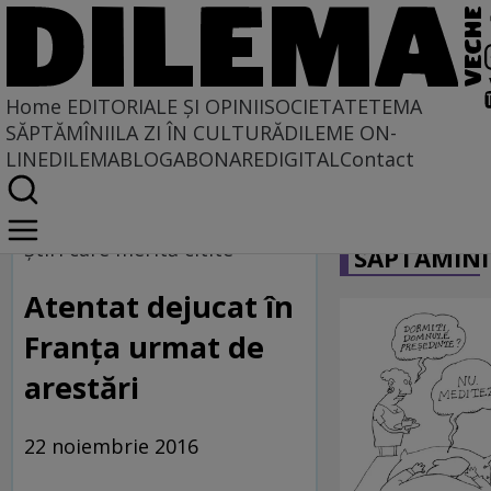
Home
EDITORIALE ȘI OPINII
SOCIETATE
TEMA
SĂPTĂMÎNII
LA ZI ÎN CULTURĂ
DILEME ON-
LINE
DILEMABLOG
ABONARE
DIGITAL
Contact
Home
CARICATU
Dilematix
Ştiri care merită citite
SĂPTĂMÎNI
Știrile RFI
Atentat dejucat în
Franţa urmat de
arestări
22 noiembrie 2016