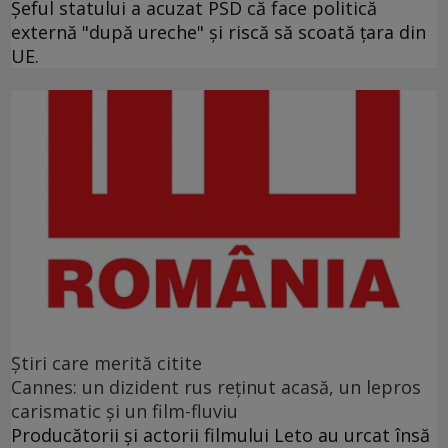
Şeful statului a acuzat PSD că face politică
externă "după ureche" şi riscă să scoată ţara din
UE.
Ştiri care merită citite
Cannes: un dizident rus reţinut acasă, un lepros
carismatic şi un film-fluviu
Producătorii şi actorii filmului Leto au urcat însă