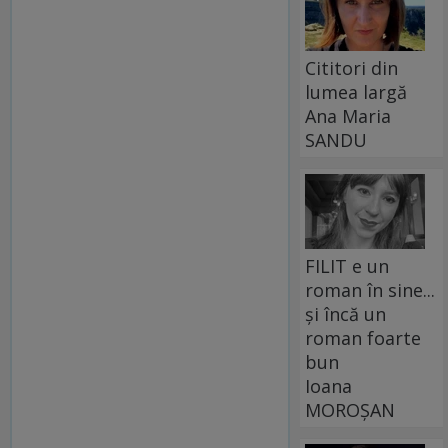
Cititori din
lumea largă
Ana Maria
SANDU
FILIT e un
roman în sine...
și încă un
roman foarte
bun
Ioana
MOROȘAN