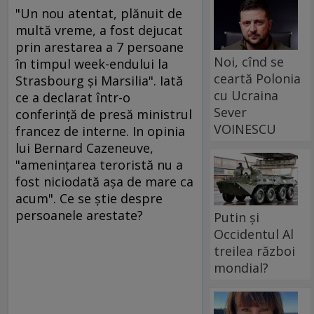
"Un nou atentat, plănuit de
multă vreme, a fost dejucat
prin arestarea a 7 persoane
Noi, cînd se
în timpul week-endului la
ceartă Polonia
Strasbourg şi Marsilia". Iată
cu Ucraina
ce a declarat într-o
Sever
conferinţă de presă ministrul
VOINESCU
francez de interne. In opinia
lui Bernard Cazeneuve,
"ameninţarea teroristă nu a
fost niciodată aşa de mare ca
acum". Ce se ştie despre
persoanele arestate?
Putin și
Occidentul Al
treilea război
mondial?