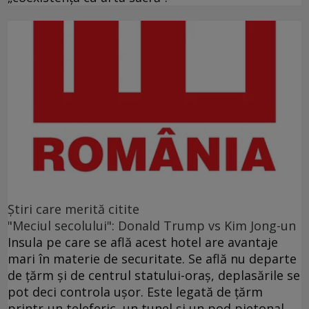
Ştiri care merită citite
"Meciul secolului": Donald Trump vs Kim Jong-un
Insula pe care se află acest hotel are avantaje
mari în materie de securitate. Se află nu departe
de ţărm şi de centrul statului-oraş, deplasările se
pot deci controla uşor. Este legată de ţărm
printr-un teleferic, un tunel şi un pod pietonal.