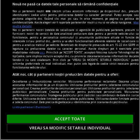
Au trecut 50 de ani de la reluarea lucrărilor la
Nouă ne pasă ca datele tale personale să rămână confidențiale
Canalul Dunăre–Marea Neagră, unul dintre cele
Noi și partenerii noștri
606
stocăm și/sau accesăm informații pe dispozitivul dvs., precum
identificatorii cookie unici pentru prelucrarea datelor cu caracter personal. Puteți accepta sau
mai ample și controversate proiecte ale
gestiona alegerile dvs. făcând clic mai jos sau în orice moment, pe pagina cu politica de
confidențialitate. Aceste alegeri vor fi raportate partenerilor noștri și nu vă vor afecta navigarea.
Mai
României comuniste. Șantierele sale uriașe au
multe detalii
Noi si partenerii nostri (retelele de socializare si agentiile de publicitate partenere, precum si
lăsat în urmă povești tulburătoare despre
furnizorii nostri de servicii de date analitice) prelucram date pentru a permite website-ului sa
functioneze, pentru a personaliza continutul si anunturile publicitare afisate in functie de
muncă istovitoare a zeci de mii de români.
interesele si/sau profilul dvs., pentru a va oferi functionalitati aferente retelelor de socializare si
pentru a analiza traficul pe website. Beneficiati de drepturile prevazute de art. 15-22 din GDPR in
legatura cu prelucrarea datelor cu caracter personal. Aceste drepturi pot fi exercitate prin
modalitatea indicata
aici
. Prin click pe “ACCEPT TOATE”, acceptati folosirea tuturor Tehnologiilor de
tip Cookie, care implica inclusiv acceptul dvs. cu privire la stocarea/accesarea informatiilor de catre
Vendor-ii cu care colaboram. Prin click pe “VREAU SA MODIFIC SETARILE INDIVIDUAL” puteti
schimba preferintele in mod individual, mai putin cele legate de cookie strict necesare pentru
functionarea website-ului.
Atât noi, cât și partenerii noștri prelucrăm datele pentru a oferi:
Dezvoltarea și îmbunătățirea serviciilor. Măsurarea performanței reclamelor. Stocarea și/sau
accesarea informațiilor de pe un dispozitiv. Utilizarea profilurilor pentru selectarea conținutului
personalizat. Crearea profilurilor de conținut personalizat. Utilizarea profilurilor pentru selectarea
publicității personalizate. Crearea profilurilor pentru publicitate personalizată. Măsurarea
performanței conținutului. Înțelegerea publicului prin statistici sau combinații de date din surse
diferite. Utilizarea de date limitate pentru a selecta publicitatea. Utilizarea datelor limitate pentru
a selecta conținutul. Date precise de geolocație și identificarea prin scanarea dispozitivului.
Listă parteneri (furnizori)
ACCEPT TOATE
VREAU SA MODIFIC SETARILE INDIVIDUAL
Ce este legea decarbonizării și de ce este atât de