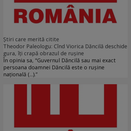
Ştiri care merită citite
Theodor Paleologu: Cînd Viorica Dăncilă deschide
gura, îţi crapă obrazul de ruşine
În opinia sa, "Guvernul Dăncilă sau mai exact
persoana doamnei Dăncilă este o ruşine
naţională (...).”