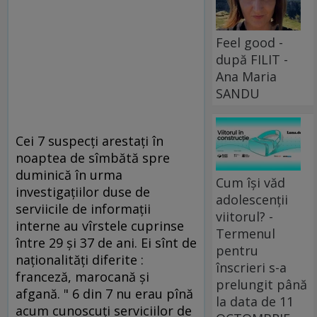
Feel good -
după FILIT -
Ana Maria
SANDU
Cei 7 suspecţi arestaţi în
noaptea de sîmbătă spre
duminică în urma
Cum își văd
investigaţiilor duse de
adolescenții
serviicile de informaţii
viitorul? -
interne au vîrstele cuprinse
Termenul
între 29 şi 37 de ani. Ei sînt de
pentru
naţionalităţi diferite :
înscrieri s-a
franceză, marocană şi
prelungit până
afgană. " 6 din 7 nu erau pînă
la data de 11
acum cunoscuţi serviciilor de