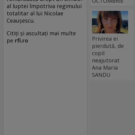
OCTOMBRIE
al luptei împotriva regimului
totalitar al lui Nicolae
Ceauşescu.
Citiți și ascultați mai multe
Privirea ei
pe
rfi.ro
pierdută, de
copil
neajutorat
Ana Maria
SANDU