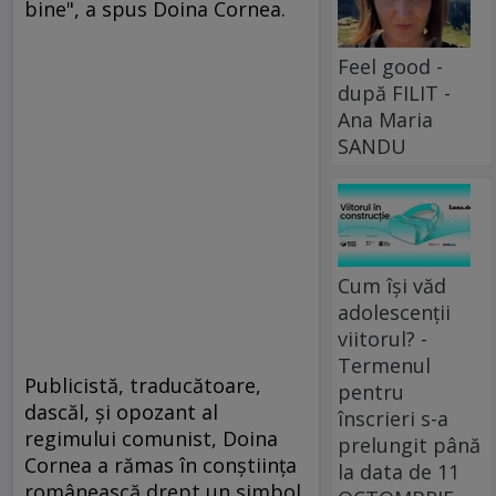
bine", a spus Doina Cornea.
Feel good -
după FILIT -
Ana Maria
SANDU
Cum își văd
adolescenții
viitorul? -
Termenul
Publicistă, traducătoare,
pentru
dascăl, şi opozant al
înscrieri s-a
regimului comunist, Doina
prelungit până
Cornea a rămas în conştiinţa
la data de 11
românească drept un simbol