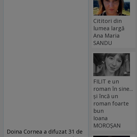
Cititori din
lumea largă
Ana Maria
SANDU
FILIT e un
roman în sine...
și încă un
roman foarte
bun
Ioana
MOROȘAN
Doina Cornea a difuzat 31 de