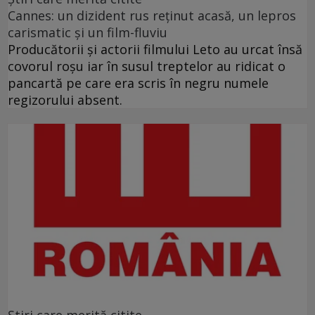
Cannes: un dizident rus reţinut acasă, un lepros
carismatic şi un film-fluviu
Producătorii şi actorii filmului Leto au urcat însă
covorul roşu iar în susul treptelor au ridicat o
pancartă pe care era scris în negru numele
regizorului absent.