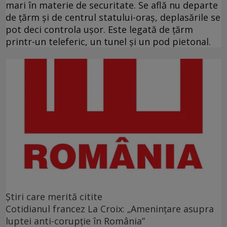
mari în materie de securitate. Se află nu departe
de ţărm şi de centrul statului-oraş, deplasările se
pot deci controla uşor. Este legată de ţărm
printr-un teleferic, un tunel şi un pod pietonal.
Ştiri care merită citite
Cotidianul francez La Croix: „Ameninţare asupra
luptei anti-corupţie în România”