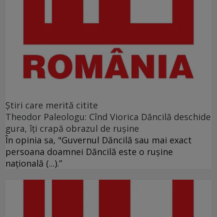
Ştiri care merită citite
Theodor Paleologu: Cînd Viorica Dăncilă deschide
gura, îţi crapă obrazul de ruşine
În opinia sa, "Guvernul Dăncilă sau mai exact
persoana doamnei Dăncilă este o ruşine
naţională (...).”