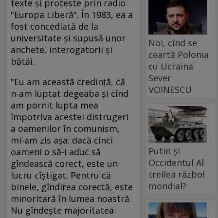
texte şi proteste prin radio
"Europa Liberă". În 1983, ea a
fost concediată de la
universitate şi supusă unor
Noi, cînd se
anchete, interogatorii și
ceartă Polonia
bătăi.
cu Ucraina
Sever
"Eu am această credinţă, că
VOINESCU
n-am luptat degeaba şi cînd
am pornit lupta mea
împotriva acestei distrugeri
a oamenilor în comunism,
mi-am zis aşa: dacă cinci
Putin și
oameni o să-i aduc să
Occidentul Al
gîndească corect, este un
treilea război
lucru cîştigat. Pentru că
mondial?
binele, gîndirea corectă, este
minoritară în lumea noastră.
Nu gîndeşte majoritatea