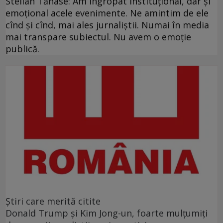
Stelian Tănase: Am îngropat instituțional, dar și
emoțional acele evenimente. Ne amintim de ele
cînd și cînd, mai ales jurnaliștii. Numai în media
mai transpare subiectul. Nu avem o emoție
publică.
Ştiri care merită citite
Donald Trump şi Kim Jong-un, foarte mulţumiţi