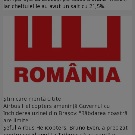
iar cheltuielile au avut un salt cu 21,5%.
Ştiri care merită citite
Airbus Helicopters amenință Guvernul cu
închiderea uzinei din Brașov: "Răbdarea noastră
are limite!"
Șeful Airbus Helicopters, Bruno Even, a precizat
pentru cotidianul La Tribune că aşteaptă o