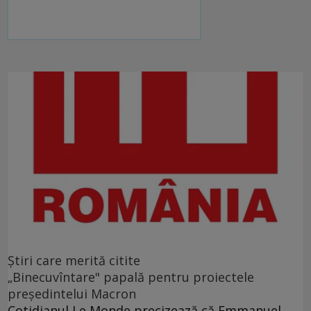
Ştiri care merită citite
„Binecuvîntare" papală pentru proiectele
preşedintelui Macron
Cotidianul Le Monde precizează că Emmanuel