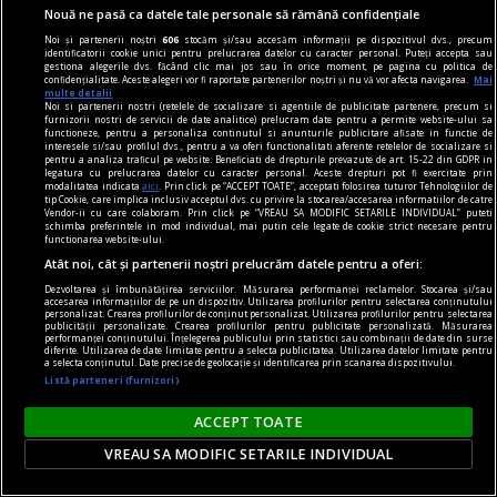
Fostă directoare economică a unei companii de
Nouă ne pasă ca datele tale personale să rămână confidențiale
stat, acuzată de delapidarea a 4,5 milioane de lei
Noi și partenerii noștri
606
stocăm și/sau accesăm informații pe dispozitivul dvs., precum
O fostă directoare economică a unei companii de
identificatorii cookie unici pentru prelucrarea datelor cu caracter personal. Puteți accepta sau
gestiona alegerile dvs. făcând clic mai jos sau în orice moment, pe pagina cu politica de
stat a fost trimisă în judecată, fiind acuzată că și-
confidențialitate. Aceste alegeri vor fi raportate partenerilor noștri și nu vă vor afecta navigarea.
Mai
multe detalii
ar fi însușit peste 4,5 milioane de lei din
Noi si partenerii nostri (retelele de socializare si agentiile de publicitate partenere, precum si
furnizorii nostri de servicii de date analitice) prelucram date pentru a permite website-ului sa
patrimoniul companiei, prin 18 transferuri
functioneze, pentru a personaliza continutul si anunturile publicitare afisate in functie de
interesele si/sau profilul dvs., pentru a va oferi functionalitati aferente retelelor de socializare si
bancare.
pentru a analiza traficul pe website. Beneficiati de drepturile prevazute de art. 15-22 din GDPR in
legatura cu prelucrarea datelor cu caracter personal. Aceste drepturi pot fi exercitate prin
modalitatea indicata
aici
. Prin click pe “ACCEPT TOATE”, acceptati folosirea tuturor Tehnologiilor de
tip Cookie, care implica inclusiv acceptul dvs. cu privire la stocarea/accesarea informatiilor de catre
Vendor-ii cu care colaboram. Prin click pe “VREAU SA MODIFIC SETARILE INDIVIDUAL” puteti
schimba preferintele in mod individual, mai putin cele legate de cookie strict necesare pentru
functionarea website-ului.
Atât noi, cât și partenerii noștri prelucrăm datele pentru a oferi:
Dezvoltarea și îmbunătățirea serviciilor. Măsurarea performanței reclamelor. Stocarea și/sau
accesarea informațiilor de pe un dispozitiv. Utilizarea profilurilor pentru selectarea conținutului
personalizat. Crearea profilurilor de conținut personalizat. Utilizarea profilurilor pentru selectarea
publicității personalizate. Crearea profilurilor pentru publicitate personalizată. Măsurarea
performanței conținutului. Înțelegerea publicului prin statistici sau combinații de date din surse
diferite. Utilizarea de date limitate pentru a selecta publicitatea. Utilizarea datelor limitate pentru
a selecta conținutul. Date precise de geolocație și identificarea prin scanarea dispozitivului.
Listă parteneri (furnizori)
ACCEPT TOATE
VREAU SA MODIFIC SETARILE INDIVIDUAL