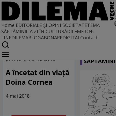
Home
EDITORIALE ȘI OPINII
SOCIETATE
TEMA
SĂPTĂMÎNII
LA ZI ÎN CULTURĂ
DILEME ON-
LINE
DILEMABLOG
ABONARE
DIGITAL
Contact
Home
CARICATU
Dilematix
Ştiri care merită citite
SĂPTĂMÎNI
Știrile RFI
A încetat din viață
Doina Cornea
4 mai 2018