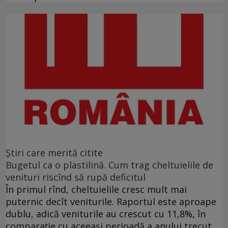
Ştiri care merită citite
Bugetul ca o plastilină. Cum trag cheltuielile de
venituri riscînd să rupă deficitul
În primul rînd, cheltuielile cresc mult mai
puternic decît veniturile. Raportul este aproape
dublu, adică veniturile au crescut cu 11,8%, în
comparație cu aceeași perioadă a anului trecut,