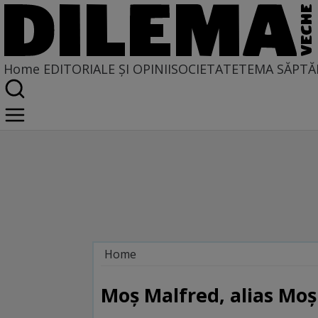
Home
EDITORIALE ȘI OPINII
SOCIETATE
TEMA SĂPTĂ
Home
Dilematix
Moş Malfred, alias Moş