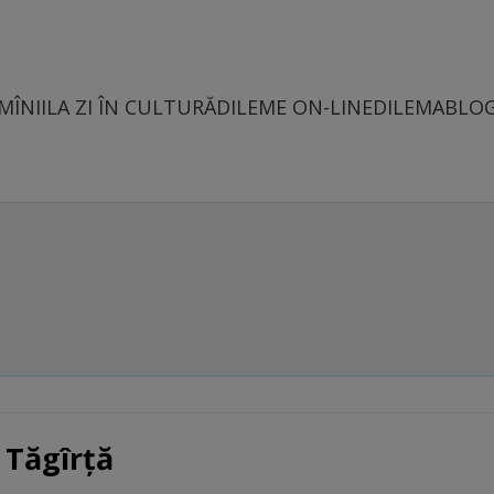
MÎNII
LA ZI ÎN CULTURĂ
DILEME ON-LINE
DILEMABLO
 Tăgîrţă