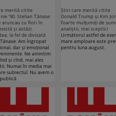
re merită citite
Ştiri care merită citite
unie '90. Stelian Tănase:
Donald Trump şi Kim Jon
e aruncau cu flori în
foarte mulţumiţi de sum
xistă și astăzi.
analiştii, mai sceptici
ea, la fel de divizată
Următorul astfel de exer
 Tănase: Am îngropat
mare amploare este pre
țional, dar și emoțional
pentru luna august.
evenimente. Ne amintim
înd și cînd, mai ales
știi. Numai în media mai
re subiectul. Nu avem o
publică.