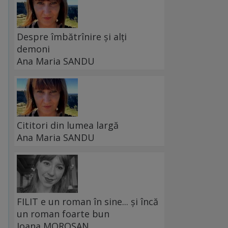
Despre îmbătrînire și alți
demoni
Ana Maria SANDU
Cititori din lumea largă
Ana Maria SANDU
FILIT e un roman în sine... și încă
un roman foarte bun
Ioana MOROȘAN