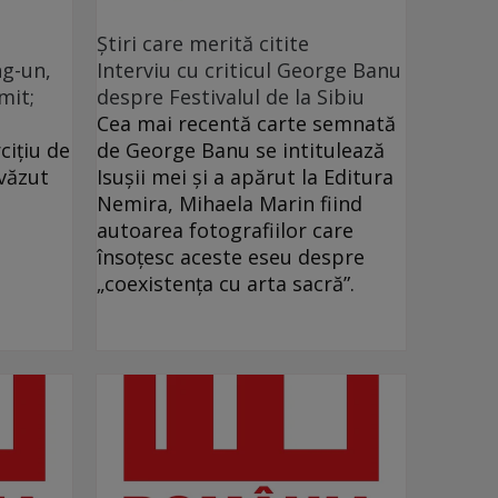
Ştiri care merită citite
g-un,
Interviu cu criticul George Banu
mit;
despre Festivalul de la Sibiu
Cea mai recentă carte semnată
ciţiu de
de George Banu se intitulează
văzut
Isuşii mei şi a apărut la Editura
Nemira, Mihaela Marin fiind
autoarea fotografiilor care
însoţesc aceste eseu despre
„coexistenţa cu arta sacră”.