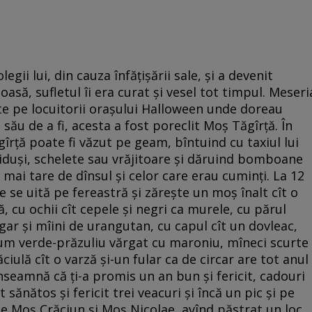
egii lui, din cauza înfăţişării sale, şi a devenit
oasă, sufletul îi era curat şi vesel tot timpul. Meseri
te pe locuitorii oraşului Halloween unde doreau
ui său de a fi, acesta a fost poreclit Moş Tăgîrţă. În
îrţă poate fi văzut pe geam, bîntuind cu taxiul lui
iduşi, schelete sau vrăjitoare şi dăruind bomboane
 mai tare de dînsul şi celor care erau cuminţi. La 12
 se uită pe fereastră şi zăreşte un moş înalt cît o
ă, cu ochii cît cepele şi negri ca murele, cu părul
gar şi mîini de urangutan, cu capul cît un dovleac,
tum verde-prăzuliu vărgat cu maroniu, mîneci scurte
ăciulă cît o varză şi-un fular ca de circar are tot anul
înseamnă că ţi-a promis un an bun şi fericit, cadouri
 sănătos şi fericit trei veacuri şi încă un pic şi pe
i de Moş Crăciun şi Moş Nicolae, avînd păstrat un loc