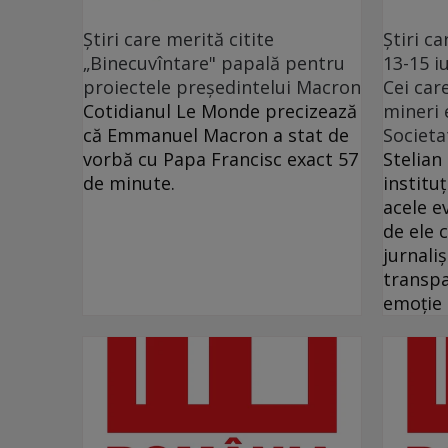
Ştiri care merită citite
Ştiri ca
„Binecuvîntare" papală pentru
13-15 i
proiectele preşedintelui Macron
Cei car
Cotidianul Le Monde precizează
mineri e
că Emmanuel Macron a stat de
Societat
vorbă cu Papa Francisc exact 57
Stelian
de minute.
institu
acele 
de ele c
jurnali
transpa
emoție 