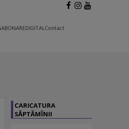
G
ABONARE
DIGITAL
Contact
CARICATURA
SĂPTĂMÎNII