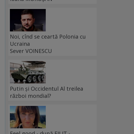
Noi, cînd se ceartă Polonia cu
Ucraina
Sever VOINESCU
Putin și Occidentul Al treilea
război mondial?
Feel good - după FILIT -