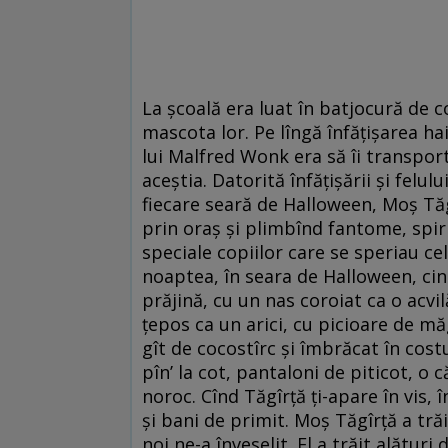
La şcoală era luat în batjocură de col
mascota lor. Pe lîngă înfăţişarea hai
lui Malfred Wonk era să îi transpor
aceştia. Datorită înfăţişării şi felul
fiecare seară de Halloween, Moş Tăg
prin oraş şi plimbînd fantome, spir
speciale copiilor care se speriau cel
noaptea, în seara de Halloween, cine
prăjină, cu un nas coroiat ca o acvil
ţepos ca un arici, cu picioare de mă
gît de cocostîrc şi îmbrăcat în cos
pîn’ la cot, pantaloni de piticot, o c
noroc. Cînd Tăgîrţă ţi-apare în vis, 
şi bani de primit. Moş Tăgîrţă a trăit
noi ne-a înveselit. El a trăit alătur