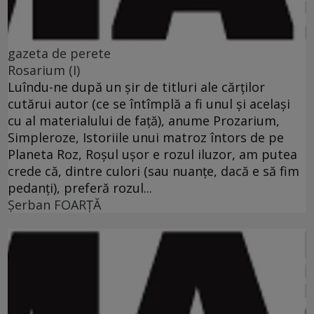
gazeta de perete
Rosarium (I)
Luîndu-ne după un şir de titluri ale cărţilor
cutărui autor (ce se întîmplă a fi unul şi acelaşi
cu al materialului de faţă), anume Prozarium,
Simpleroze, Istoriile unui matroz întors de pe
Planeta Roz, Roşul uşor e rozul iluzor, am putea
crede că, dintre culori (sau nuanţe, dacă e să fim
pedanţi), preferă rozul...
Şerban FOARŢĂ