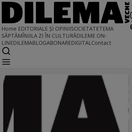
Home
EDITORIALE ȘI OPINII
SOCIETATE
TEMA
SĂPTĂMÎNII
LA ZI ÎN CULTURĂ
DILEME ON-
LINE
DILEMABLOG
ABONARE
DIGITAL
Contact
gazeta de perete