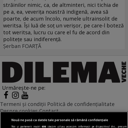
străinilor nimic, ca, de altminteri, nici tichia de
pe a, ea, veveriţa noastră indigenă, avea să
poarte, de acum încolo, numele ultrainsolit de
weritsa. Îşi luă de soţ un verişor, pe care-l boteză
tot weritsa, lucru cu care el fu de acord din
politeţe sau indiferenţă.
Şerban FOARŢĂ
Urmărește-ne pe:
Termeni și condiții
Politică de confidențialitate
Despre cookies
Contact
Modifică preferințe pentru confidențialitate
Nouă ne pasă ca datele tale personale să rămână confidențiale
© Toate drepturile rezervate Adevarul Holding 2026
Noi și partenerii noștri
606
stocăm și/sau accesăm informații pe dispozitivul dvs., precum