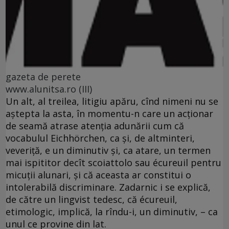
gazeta de perete
www.alunitsa.ro (III)
Un alt, al treilea, litigiu apăru, cînd nimeni nu se
aştepta la asta, în momentu-n care un acţionar
de seamă atrase atenţia adunării cum că
vocabulul Eichhörchen, ca şi, de altminteri,
veveriţă, e un diminutiv şi, ca atare, un termen
mai ispititor decît scoiattolo sau écureuil pentru
micuţii alunari, şi că aceasta ar constitui o
intolerabilă discriminare. Zadarnic i se explică,
de către un lingvist tedesc, că écureuil,
etimologic, implică, la rîndu-i, un diminutiv, – ca
unul ce provine din lat.