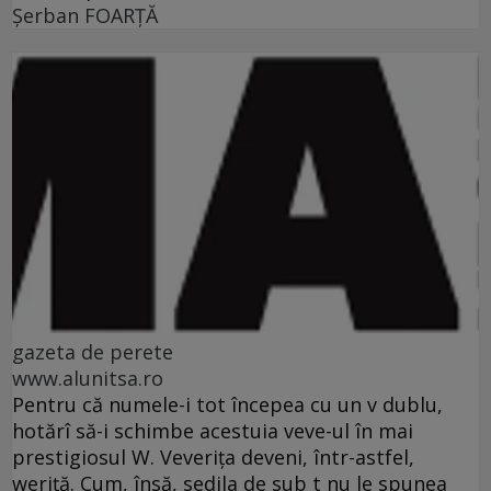
Şerban FOARŢĂ
gazeta de perete
www.alunitsa.ro
Pentru că numele-i tot începea cu un v dublu,
hotărî să-i schimbe acestuia veve-ul în mai
prestigiosul W. Veveriţa deveni, într-astfel,
weriţă. Cum, însă, sedila de sub t nu le spunea