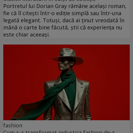
Portretul lui Dorian Gray rămâne același roman,
fie că îl citești într-o ediție simplă sau într-una
legată elegant. Totuși, dacă ai ținut vreodată în
mână o carte bine făcută, știi că experiența nu
este chiar aceeași.
fashion
Cum s-a transformat industria fashion de-a