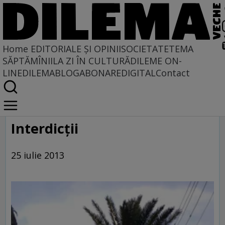
Home
EDITORIALE ȘI OPINII
SOCIETATE
TEMA
SĂPTĂMÎNII
LA ZI ÎN CULTURĂ
DILEME ON-
LINE
DILEMABLOG
ABONARE
DIGITAL
Contact
Home
Galerie
Interdicţii
25 iulie 2013