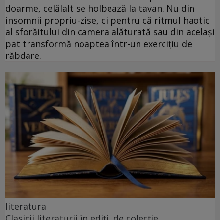
doarme, celălalt se holbează la tavan. Nu din
insomnii propriu-zise, ci pentru că ritmul haotic
al sforăitului din camera alăturată sau din același
pat transformă noaptea într-un exercițiu de
răbdare.
literatura
Clasicii literaturii în ediții de colecție