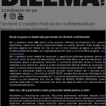
Urmărește-ne pe:
Termeni și condiții
Politică de confidențialitate
Despre cookies
Contact
Modifică preferințe pentru confidențialitate
Nouă ne pasă ca datele tale personale să rămână confidențiale
© Toate drepturile rezervate Adevarul Holding 2026
Noi și partenerii noștri
606
stocăm și/sau accesăm informații pe dispozitivul dvs., precum
identificatorii cookie unici pentru prelucrarea datelor cu caracter personal. Puteți accepta sau
gestiona alegerile dvs. făcând clic mai jos sau în orice moment, pe pagina cu politica de
Din rețeaua Adevărul Holding:
confidențialitate. Aceste alegeri vor fi raportate partenerilor noștri și nu vă vor afecta navigarea.
Mai
multe detalii
Adevarul.ro
Noi si partenerii nostri (retelele de socializare si agentiile de publicitate partenere, precum si
furnizorii nostri de servicii de date analitice) prelucram date pentru a permite website-ului sa
Click.ro
functioneze, pentru a personaliza continutul si anunturile publicitare afisate in functie de
interesele si/sau profilul dvs., pentru a va oferi functionalitati aferente retelelor de socializare si
ClickPoftaBuna.ro
pentru a analiza traficul pe website. Beneficiati de drepturile prevazute de art. 15-22 din GDPR in
legatura cu prelucrarea datelor cu caracter personal. Aceste drepturi pot fi exercitate prin
ClickSanatate.ro
modalitatea indicata
aici
. Prin click pe “ACCEPT TOATE”, acceptati folosirea tuturor Tehnologiilor de
tip Cookie, care implica inclusiv acceptul dvs. cu privire la stocarea/accesarea informatiilor de catre
ClickPentruFemei.ro
Vendor-ii cu care colaboram. Prin click pe “VREAU SA MODIFIC SETARILE INDIVIDUAL” puteti
schimba preferintele in mod individual, mai putin cele legate de cookie strict necesare pentru
DilemaVeche.ro
functionarea website-ului.
OkMagazine.ro
Atât noi, cât și partenerii noștri prelucrăm datele pentru a oferi:
Historia.ro
Dezvoltarea și îmbunătățirea serviciilor. Măsurarea performanței reclamelor. Stocarea și/sau
accesarea informațiilor de pe un dispozitiv. Utilizarea profilurilor pentru selectarea conținutului
personalizat. Crearea profilurilor de conținut personalizat. Utilizarea profilurilor pentru selectarea
publicității personalizate. Crearea profilurilor pentru publicitate personalizată. Măsurarea
performanței conținutului. Înțelegerea publicului prin statistici sau combinații de date din surse