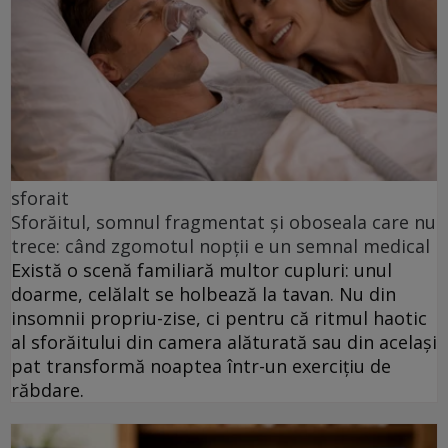
sforait
Sforăitul, somnul fragmentat și oboseala care nu
trece: când zgomotul nopții e un semnal medical
Există o scenă familiară multor cupluri: unul
doarme, celălalt se holbează la tavan. Nu din
insomnii propriu-zise, ci pentru că ritmul haotic
al sforăitului din camera alăturată sau din același
pat transformă noaptea într-un exercițiu de
răbdare.