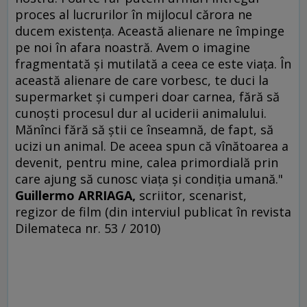
proces al lucrurilor în mijlocul cărora ne
ducem existenţa. Această alienare ne împinge
pe noi în afara noastră. Avem o imagine
fragmentată şi mutilată a ceea ce este viaţa. În
această alienare de care vorbesc, te duci la
supermarket şi cumperi doar carnea, fără să
cunoşti procesul dur al uciderii animalului.
Mănînci fără să ştii ce înseamnă, de fapt, să
ucizi un animal. De aceea spun că vînătoarea a
devenit, pentru mine, calea primordială prin
care ajung să cunosc viaţa şi condiţia umană."
Guillermo ARRIAGA,
scriitor, scenarist,
regizor de film (din interviul publicat în revista
Dilemateca nr. 53 / 2010)