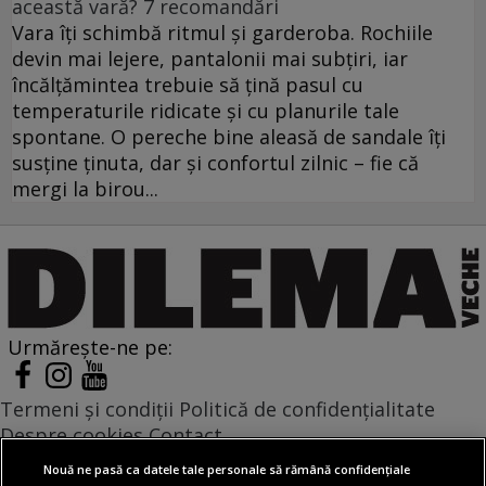
această vară? 7 recomandări
Vara îți schimbă ritmul și garderoba. Rochiile
devin mai lejere, pantalonii mai subțiri, iar
încălțămintea trebuie să țină pasul cu
temperaturile ridicate și cu planurile tale
spontane. O pereche bine aleasă de sandale îți
susține ținuta, dar și confortul zilnic – fie că
mergi la birou...
Urmărește-ne pe:
Termeni și condiții
Politică de confidențialitate
Despre cookies
Contact
Modifică preferințe pentru confidențialitate
Nouă ne pasă ca datele tale personale să rămână confidențiale