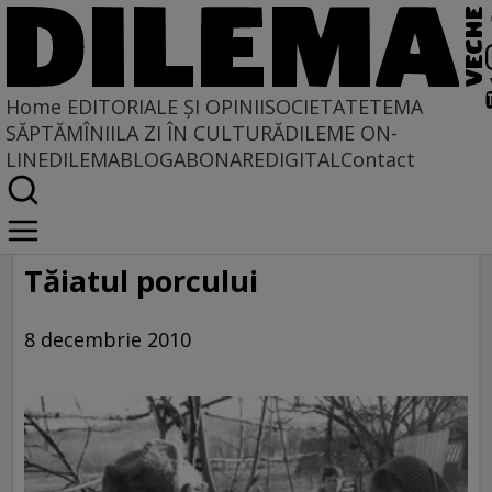
Home
EDITORIALE ȘI OPINII
SOCIETATE
TEMA
SĂPTĂMÎNII
LA ZI ÎN CULTURĂ
DILEME ON-
LINE
DILEMABLOG
ABONARE
DIGITAL
Contact
Home
Galerie
Tăiatul porcului
8 decembrie 2010