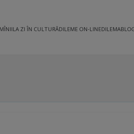
MÎNII
LA ZI ÎN CULTURĂ
DILEME ON-LINE
DILEMABLO