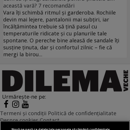
această vară? 7 recomandări
Vara îți schimbă ritmul și garderoba. Rochiile
devin mai lejere, pantalonii mai subțiri, iar
încălțămintea trebuie să țină pasul cu
temperaturile ridicate și cu planurile tale
spontane. O pereche bine aleasă de sandale îți
susține ținuta, dar și confortul zilnic – fie că
mergi la birou...
Urmărește-ne pe:
Termeni și condiții
Politică de confidențialitate
Despre cookies
Contact
Modifică preferințe pentru confidențialitate
Nouă ne pasă ca datele tale personale să rămână confidențiale