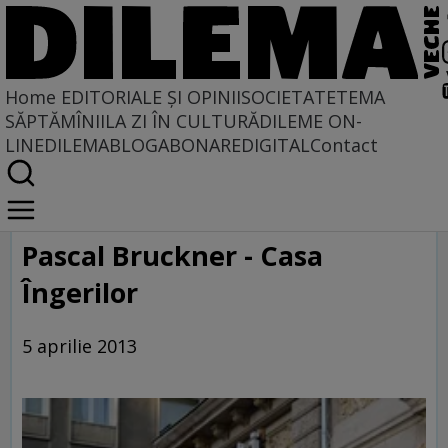
Home
EDITORIALE ȘI OPINII
SOCIETATE
TEMA
SĂPTĂMÎNII
LA ZI ÎN CULTURĂ
DILEME ON-
LINE
DILEMABLOG
ABONARE
DIGITAL
Contact
Home
Galerie
Pascal Bruckner - Casa
Îngerilor
5 aprilie 2013