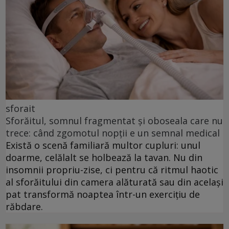
sforait
Sforăitul, somnul fragmentat și oboseala care nu
trece: când zgomotul nopții e un semnal medical
Există o scenă familiară multor cupluri: unul
doarme, celălalt se holbează la tavan. Nu din
insomnii propriu-zise, ci pentru că ritmul haotic
al sforăitului din camera alăturată sau din același
pat transformă noaptea într-un exercițiu de
răbdare.