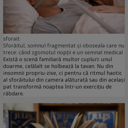
sforait
Sforăitul, somnul fragmentat și oboseala care nu
trece: când zgomotul nopții e un semnal medical
Există o scenă familiară multor cupluri: unul
doarme, celălalt se holbează la tavan. Nu din
insomnii propriu-zise, ci pentru că ritmul haotic
al sforăitului din camera alăturată sau din același
pat transformă noaptea într-un exercițiu de
răbdare.