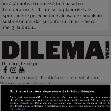
încălțămintea trebuie să țină pasul cu
temperaturile ridicate și cu planurile tale
spontane. O pereche bine aleasă de sandale îți
susține ținuta, dar și confortul zilnic – fie că
mergi la birou...
Urmărește-ne pe:
Termeni și condiții
Politică de confidențialitate
Despre cookies
Contact
Modifică preferințe pentru confidențialitate
Nouă ne pasă ca datele tale personale să rămână confidențiale
© Toate drepturile rezervate Adevarul Holding 2026
Noi și partenerii noștri
606
stocăm și/sau accesăm informații pe dispozitivul dvs., precum
identificatorii cookie unici pentru prelucrarea datelor cu caracter personal. Puteți accepta sau
gestiona alegerile dvs. făcând clic mai jos sau în orice moment, pe pagina cu politica de
Din rețeaua Adevărul Holding:
confidențialitate. Aceste alegeri vor fi raportate partenerilor noștri și nu vă vor afecta navigarea.
Mai
multe detalii