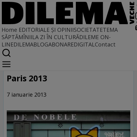
Home
EDITORIALE ȘI OPINII
SOCIETATE
TEMA
SĂPTĂMÎNII
LA ZI ÎN CULTURĂ
DILEME ON-
LINE
DILEMABLOG
ABONARE
DIGITAL
Contact
Home
Galerie
Paris 2013
7 ianuarie 2013