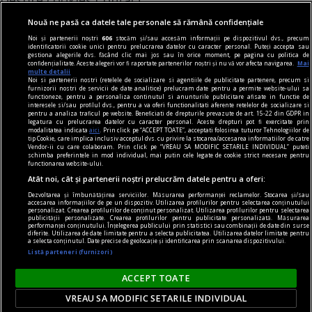
Modifică preferințe pentru confidențialitate
Nouă ne pasă ca datele tale personale să rămână confidențiale
© Toate drepturile rezervate Adevarul Holding 2026
Noi și partenerii noștri
606
stocăm și/sau accesăm informații pe dispozitivul dvs., precum
identificatorii cookie unici pentru prelucrarea datelor cu caracter personal. Puteți accepta sau
gestiona alegerile dvs. făcând clic mai jos sau în orice moment, pe pagina cu politica de
Din rețeaua Adevărul Holding:
confidențialitate. Aceste alegeri vor fi raportate partenerilor noștri și nu vă vor afecta navigarea.
Mai
multe detalii
Adevarul.ro
Noi si partenerii nostri (retelele de socializare si agentiile de publicitate partenere, precum si
furnizorii nostri de servicii de date analitice) prelucram date pentru a permite website-ului sa
Click.ro
functioneze, pentru a personaliza continutul si anunturile publicitare afisate in functie de
interesele si/sau profilul dvs., pentru a va oferi functionalitati aferente retelelor de socializare si
ClickPoftaBuna.ro
pentru a analiza traficul pe website. Beneficiati de drepturile prevazute de art. 15-22 din GDPR in
legatura cu prelucrarea datelor cu caracter personal. Aceste drepturi pot fi exercitate prin
ClickSanatate.ro
modalitatea indicata
aici
. Prin click pe “ACCEPT TOATE”, acceptati folosirea tuturor Tehnologiilor de
tip Cookie, care implica inclusiv acceptul dvs. cu privire la stocarea/accesarea informatiilor de catre
ClickPentruFemei.ro
Vendor-ii cu care colaboram. Prin click pe “VREAU SA MODIFIC SETARILE INDIVIDUAL” puteti
schimba preferintele in mod individual, mai putin cele legate de cookie strict necesare pentru
DilemaVeche.ro
functionarea website-ului.
OkMagazine.ro
Atât noi, cât și partenerii noștri prelucrăm datele pentru a oferi:
Historia.ro
Dezvoltarea și îmbunătățirea serviciilor. Măsurarea performanței reclamelor. Stocarea și/sau
accesarea informațiilor de pe un dispozitiv. Utilizarea profilurilor pentru selectarea conținutului
personalizat. Crearea profilurilor de conținut personalizat. Utilizarea profilurilor pentru selectarea
publicității personalizate. Crearea profilurilor pentru publicitate personalizată. Măsurarea
performanței conținutului. Înțelegerea publicului prin statistici sau combinații de date din surse
diferite. Utilizarea de date limitate pentru a selecta publicitatea. Utilizarea datelor limitate pentru
a selecta conținutul. Date precise de geolocație și identificarea prin scanarea dispozitivului.
Listă parteneri (furnizori)
ACCEPT TOATE
VREAU SA MODIFIC SETARILE INDIVIDUAL