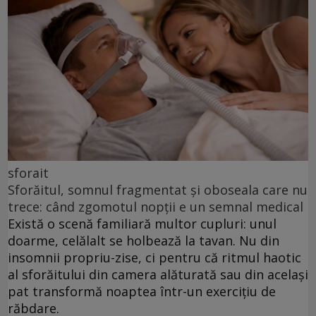
sforait
Sforăitul, somnul fragmentat și oboseala care nu
trece: când zgomotul nopții e un semnal medical
Există o scenă familiară multor cupluri: unul
doarme, celălalt se holbează la tavan. Nu din
insomnii propriu-zise, ci pentru că ritmul haotic
al sforăitului din camera alăturată sau din același
pat transformă noaptea într-un exercițiu de
răbdare.