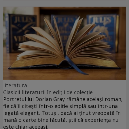
literatura
Clasicii literaturii în ediții de colecție
Portretul lui Dorian Gray rămâne același roman,
fie că îl citești într-o ediție simplă sau într-una
legată elegant. Totuși, dacă ai ținut vreodată în
mână o carte bine făcută, știi că experiența nu
este chiar aceeași.