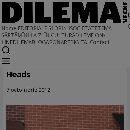
Home
EDITORIALE ȘI OPINII
SOCIETATE
TEMA
SĂPTĂMÎNII
LA ZI ÎN CULTURĂ
DILEME ON-
LINE
DILEMABLOG
ABONARE
DIGITAL
Contact
Home
Galerie
Heads
7 octombrie 2012