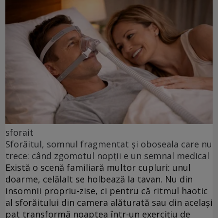
sforait
Sforăitul, somnul fragmentat și oboseala care nu
trece: când zgomotul nopții e un semnal medical
Există o scenă familiară multor cupluri: unul
doarme, celălalt se holbează la tavan. Nu din
insomnii propriu-zise, ci pentru că ritmul haotic
al sforăitului din camera alăturată sau din același
pat transformă noaptea într-un exercițiu de