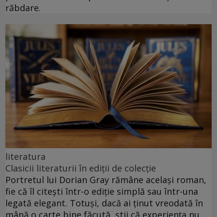
răbdare.
literatura
Clasicii literaturii în ediții de colecție
Portretul lui Dorian Gray rămâne același roman,
fie că îl citești într-o ediție simplă sau într-una
legată elegant. Totuși, dacă ai ținut vreodată în
mână o carte bine făcută, știi că experiența nu