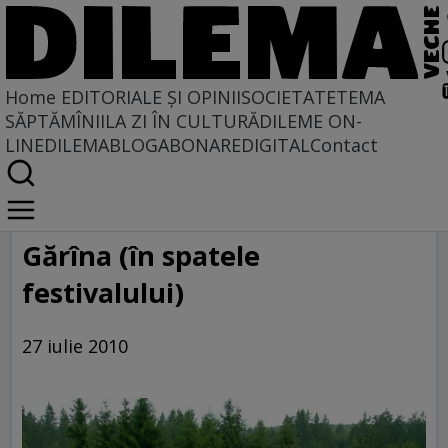
Home
EDITORIALE ȘI OPINII
SOCIETATE
TEMA
SĂPTĂMÎNII
LA ZI ÎN CULTURĂ
DILEME ON-
LINE
DILEMABLOG
ABONARE
DIGITAL
Contact
Home
Galerie
Gărîna (în spatele
festivalului)
27 iulie 2010