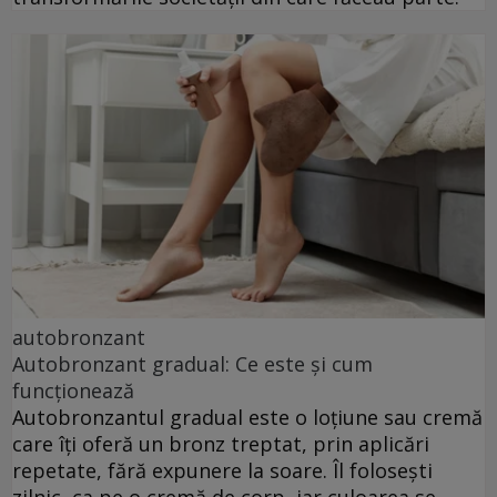
autobronzant
Autobronzant gradual: Ce este și cum
funcționează
Autobronzantul gradual este o loțiune sau cremă
care îți oferă un bronz treptat, prin aplicări
repetate, fără expunere la soare. Îl folosești
zilnic, ca pe o cremă de corp, iar culoarea se