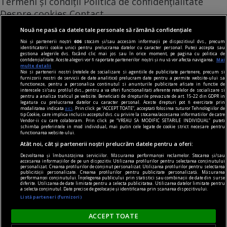
Termeni și condiții
Politică de confidențialitate
Despre cookies
Contact
Modifică preferințe pentru confidențialitate
Nouă ne pasă ca datele tale personale să rămână confidențiale
© Toate drepturile rezervate Adevarul Holding 2026
Noi și partenerii noștri
606
stocăm și/sau accesăm informații pe dispozitivul dvs., precum
identificatorii cookie unici pentru prelucrarea datelor cu caracter personal. Puteți accepta sau
gestiona alegerile dvs. făcând clic mai jos sau în orice moment, pe pagina cu politica de
Din rețeaua Adevărul Holding:
confidențialitate. Aceste alegeri vor fi raportate partenerilor noștri și nu vă vor afecta navigarea.
Mai
multe detalii
Adevarul.ro
Noi si partenerii nostri (retelele de socializare si agentiile de publicitate partenere, precum si
furnizorii nostri de servicii de date analitice) prelucram date pentru a permite website-ului sa
Click.ro
functioneze, pentru a personaliza continutul si anunturile publicitare afisate in functie de
interesele si/sau profilul dvs., pentru a va oferi functionalitati aferente retelelor de socializare si
ClickPoftaBuna.ro
pentru a analiza traficul pe website. Beneficiati de drepturile prevazute de art. 15-22 din GDPR in
legatura cu prelucrarea datelor cu caracter personal. Aceste drepturi pot fi exercitate prin
ClickSanatate.ro
modalitatea indicata
aici
. Prin click pe “ACCEPT TOATE”, acceptati folosirea tuturor Tehnologiilor de
tip Cookie, care implica inclusiv acceptul dvs. cu privire la stocarea/accesarea informatiilor de catre
ClickPentruFemei.ro
Vendor-ii cu care colaboram. Prin click pe “VREAU SA MODIFIC SETARILE INDIVIDUAL” puteti
schimba preferintele in mod individual, mai putin cele legate de cookie strict necesare pentru
DilemaVeche.ro
functionarea website-ului.
OkMagazine.ro
Atât noi, cât și partenerii noștri prelucrăm datele pentru a oferi:
Historia.ro
Dezvoltarea și îmbunătățirea serviciilor. Măsurarea performanței reclamelor. Stocarea și/sau
accesarea informațiilor de pe un dispozitiv. Utilizarea profilurilor pentru selectarea conținutului
personalizat. Crearea profilurilor de conținut personalizat. Utilizarea profilurilor pentru selectarea
publicității personalizate. Crearea profilurilor pentru publicitate personalizată. Măsurarea
performanței conținutului. Înțelegerea publicului prin statistici sau combinații de date din surse
diferite. Utilizarea de date limitate pentru a selecta publicitatea. Utilizarea datelor limitate pentru
a selecta conținutul. Date precise de geolocație și identificarea prin scanarea dispozitivului.
Listă parteneri (furnizori)
ACCEPT TOATE