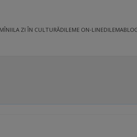
MÎNII
LA ZI ÎN CULTURĂ
DILEME ON-LINE
DILEMABLO