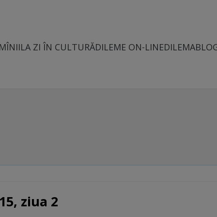
MÎNII
LA ZI ÎN CULTURĂ
DILEME ON-LINE
DILEMABLO
15, ziua 2