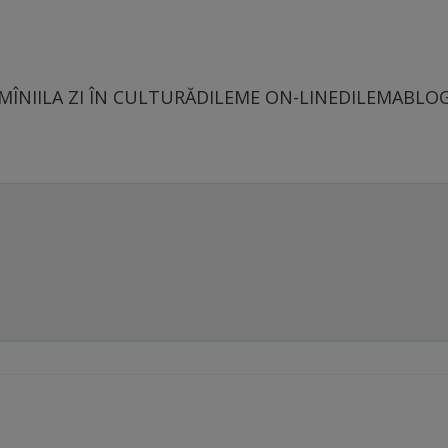
MÎNII
LA ZI ÎN CULTURĂ
DILEME ON-LINE
DILEMABLO