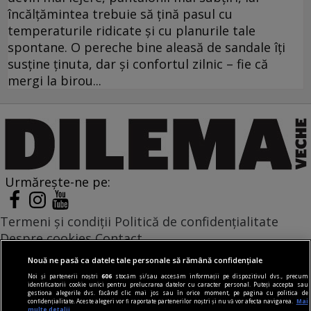
încălțămintea trebuie să țină pasul cu
temperaturile ridicate și cu planurile tale
spontane. O pereche bine aleasă de sandale îți
susține ținuta, dar și confortul zilnic – fie că
mergi la birou...
Urmărește-ne pe:
Termeni și condiții
Politică de confidențialitate
Despre cookies
Contact
Modifică preferințe pentru confidențialitate
Nouă ne pasă ca datele tale personale să rămână confidențiale
© Toate drepturile rezervate Adevarul Holding 2026
Noi și partenerii noștri
606
stocăm și/sau accesăm informații pe dispozitivul dvs., precum
identificatorii cookie unici pentru prelucrarea datelor cu caracter personal. Puteți accepta sau
gestiona alegerile dvs. făcând clic mai jos sau în orice moment, pe pagina cu politica de
Din rețeaua Adevărul Holding:
confidențialitate. Aceste alegeri vor fi raportate partenerilor noștri și nu vă vor afecta navigarea.
Mai
multe detalii