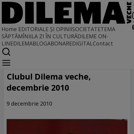
Home
EDITORIALE ȘI OPINII
SOCIETATE
TEMA
SĂPTĂMÎNII
LA ZI ÎN CULTURĂ
DILEME ON-
LINE
DILEMABLOG
ABONARE
DIGITAL
Contact
Home
Galerie
Clubul Dilema veche,
decembrie 2010
9 decembrie 2010