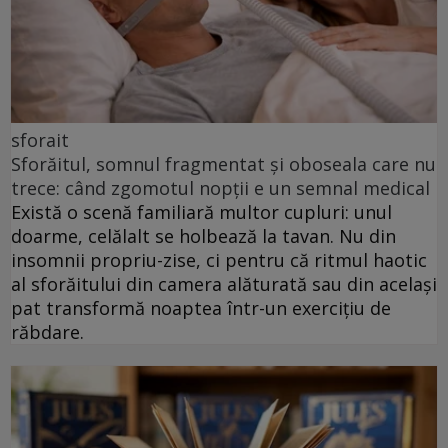
sforait
Sforăitul, somnul fragmentat și oboseala care nu
trece: când zgomotul nopții e un semnal medical
Există o scenă familiară multor cupluri: unul
doarme, celălalt se holbează la tavan. Nu din
insomnii propriu-zise, ci pentru că ritmul haotic
al sforăitului din camera alăturată sau din același
pat transformă noaptea într-un exercițiu de
răbdare.