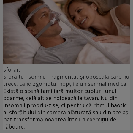
sforait
Sforăitul, somnul fragmentat și oboseala care nu
trece: când zgomotul nopții e un semnal medical
Există o scenă familiară multor cupluri: unul
doarme, celălalt se holbează la tavan. Nu din
insomnii propriu-zise, ci pentru că ritmul haotic
al sforăitului din camera alăturată sau din același
pat transformă noaptea într-un exercițiu de
răbdare.