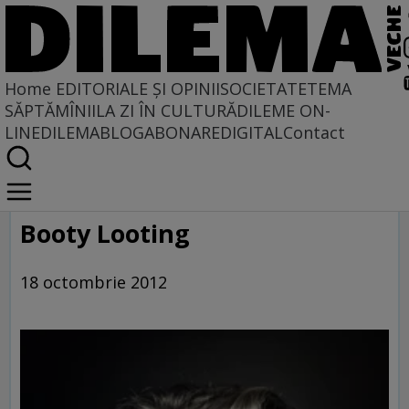
Home
EDITORIALE ȘI OPINII
SOCIETATE
TEMA
SĂPTĂMÎNII
LA ZI ÎN CULTURĂ
DILEME ON-
LINE
DILEMABLOG
ABONARE
DIGITAL
Contact
Home
Galerie
Booty Looting
18 octombrie 2012