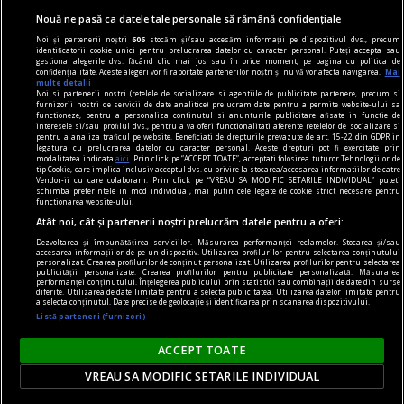
Modifică preferințe pentru confidențialitate
Nouă ne pasă ca datele tale personale să rămână confidențiale
© Toate drepturile rezervate Adevarul Holding 2026
Noi și partenerii noștri
606
stocăm și/sau accesăm informații pe dispozitivul dvs., precum
identificatorii cookie unici pentru prelucrarea datelor cu caracter personal. Puteți accepta sau
gestiona alegerile dvs. făcând clic mai jos sau în orice moment, pe pagina cu politica de
Din rețeaua Adevărul Holding:
confidențialitate. Aceste alegeri vor fi raportate partenerilor noștri și nu vă vor afecta navigarea.
Mai
multe detalii
Adevarul.ro
Noi si partenerii nostri (retelele de socializare si agentiile de publicitate partenere, precum si
furnizorii nostri de servicii de date analitice) prelucram date pentru a permite website-ului sa
Click.ro
functioneze, pentru a personaliza continutul si anunturile publicitare afisate in functie de
interesele si/sau profilul dvs., pentru a va oferi functionalitati aferente retelelor de socializare si
ClickPoftaBuna.ro
pentru a analiza traficul pe website. Beneficiati de drepturile prevazute de art. 15-22 din GDPR in
legatura cu prelucrarea datelor cu caracter personal. Aceste drepturi pot fi exercitate prin
ClickSanatate.ro
modalitatea indicata
aici
. Prin click pe “ACCEPT TOATE”, acceptati folosirea tuturor Tehnologiilor de
tip Cookie, care implica inclusiv acceptul dvs. cu privire la stocarea/accesarea informatiilor de catre
ClickPentruFemei.ro
Vendor-ii cu care colaboram. Prin click pe “VREAU SA MODIFIC SETARILE INDIVIDUAL” puteti
schimba preferintele in mod individual, mai putin cele legate de cookie strict necesare pentru
DilemaVeche.ro
functionarea website-ului.
OkMagazine.ro
Atât noi, cât și partenerii noștri prelucrăm datele pentru a oferi:
Historia.ro
Dezvoltarea și îmbunătățirea serviciilor. Măsurarea performanței reclamelor. Stocarea și/sau
accesarea informațiilor de pe un dispozitiv. Utilizarea profilurilor pentru selectarea conținutului
personalizat. Crearea profilurilor de conținut personalizat. Utilizarea profilurilor pentru selectarea
publicității personalizate. Crearea profilurilor pentru publicitate personalizată. Măsurarea
performanței conținutului. Înțelegerea publicului prin statistici sau combinații de date din surse
diferite. Utilizarea de date limitate pentru a selecta publicitatea. Utilizarea datelor limitate pentru
a selecta conținutul. Date precise de geolocație și identificarea prin scanarea dispozitivului.
Listă parteneri (furnizori)
ACCEPT TOATE
VREAU SA MODIFIC SETARILE INDIVIDUAL