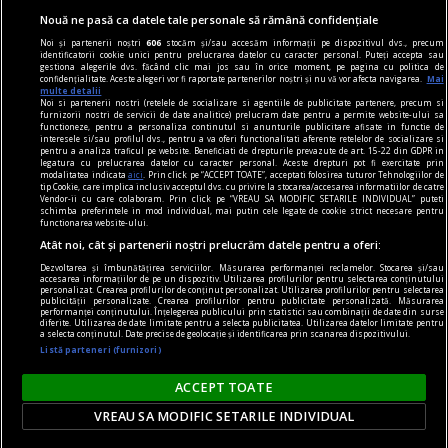
Modifică preferințe pentru confidențialitate
Nouă ne pasă ca datele tale personale să rămână confidențiale
© Toate drepturile rezervate Adevarul Holding 2026
Noi și partenerii noștri
606
stocăm și/sau accesăm informații pe dispozitivul dvs., precum
identificatorii cookie unici pentru prelucrarea datelor cu caracter personal. Puteți accepta sau
gestiona alegerile dvs. făcând clic mai jos sau în orice moment, pe pagina cu politica de
Din rețeaua Adevărul Holding:
confidențialitate. Aceste alegeri vor fi raportate partenerilor noștri și nu vă vor afecta navigarea.
Mai
multe detalii
Adevarul.ro
Noi si partenerii nostri (retelele de socializare si agentiile de publicitate partenere, precum si
furnizorii nostri de servicii de date analitice) prelucram date pentru a permite website-ului sa
Click.ro
functioneze, pentru a personaliza continutul si anunturile publicitare afisate in functie de
interesele si/sau profilul dvs., pentru a va oferi functionalitati aferente retelelor de socializare si
ClickPoftaBuna.ro
pentru a analiza traficul pe website. Beneficiati de drepturile prevazute de art. 15-22 din GDPR in
legatura cu prelucrarea datelor cu caracter personal. Aceste drepturi pot fi exercitate prin
ClickSanatate.ro
modalitatea indicata
aici
. Prin click pe “ACCEPT TOATE”, acceptati folosirea tuturor Tehnologiilor de
tip Cookie, care implica inclusiv acceptul dvs. cu privire la stocarea/accesarea informatiilor de catre
ClickPentruFemei.ro
Vendor-ii cu care colaboram. Prin click pe “VREAU SA MODIFIC SETARILE INDIVIDUAL” puteti
schimba preferintele in mod individual, mai putin cele legate de cookie strict necesare pentru
DilemaVeche.ro
functionarea website-ului.
OkMagazine.ro
Atât noi, cât și partenerii noștri prelucrăm datele pentru a oferi:
Historia.ro
Dezvoltarea și îmbunătățirea serviciilor. Măsurarea performanței reclamelor. Stocarea și/sau
accesarea informațiilor de pe un dispozitiv. Utilizarea profilurilor pentru selectarea conținutului
personalizat. Crearea profilurilor de conținut personalizat. Utilizarea profilurilor pentru selectarea
publicității personalizate. Crearea profilurilor pentru publicitate personalizată. Măsurarea
performanței conținutului. Înțelegerea publicului prin statistici sau combinații de date din surse
diferite. Utilizarea de date limitate pentru a selecta publicitatea. Utilizarea datelor limitate pentru
a selecta conținutul. Date precise de geolocație și identificarea prin scanarea dispozitivului.
Listă parteneri (furnizori)
ACCEPT TOATE
VREAU SA MODIFIC SETARILE INDIVIDUAL