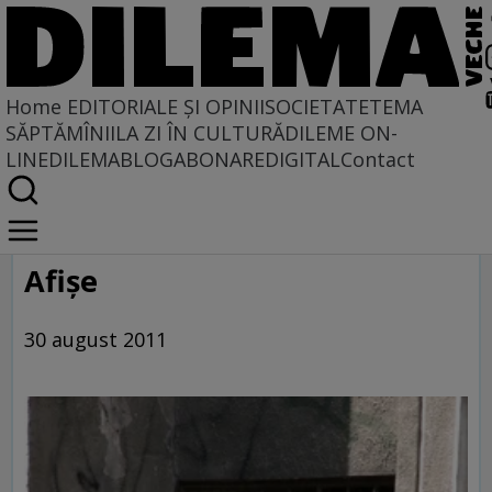
Home
EDITORIALE ȘI OPINII
SOCIETATE
TEMA
SĂPTĂMÎNII
LA ZI ÎN CULTURĂ
DILEME ON-
LINE
DILEMABLOG
ABONARE
DIGITAL
Contact
Home
Galerie
Afişe
30 august 2011