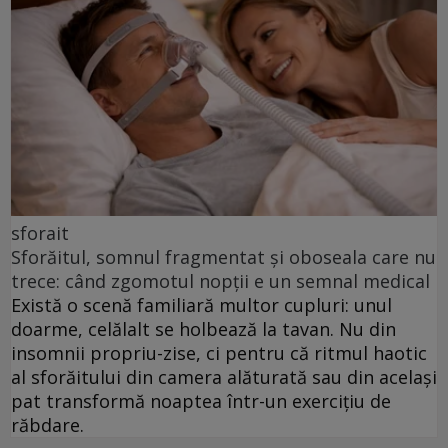
sforait
Sforăitul, somnul fragmentat și oboseala care nu
trece: când zgomotul nopții e un semnal medical
Există o scenă familiară multor cupluri: unul
doarme, celălalt se holbează la tavan. Nu din
insomnii propriu-zise, ci pentru că ritmul haotic
al sforăitului din camera alăturată sau din același
pat transformă noaptea într-un exercițiu de
răbdare.