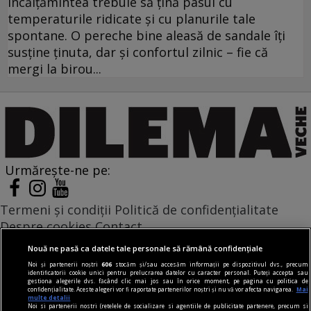
încălțămintea trebuie să țină pasul cu
temperaturile ridicate și cu planurile tale
spontane. O pereche bine aleasă de sandale îți
susține ținuta, dar și confortul zilnic – fie că
mergi la birou...
Urmărește-ne pe:
Termeni și condiții
Politică de confidențialitate
Despre cookies
Contact
Modifică preferințe pentru confidențialitate
Nouă ne pasă ca datele tale personale să rămână confidențiale
© Toate drepturile rezervate Adevarul Holding 2026
Noi și partenerii noștri
606
stocăm și/sau accesăm informații pe dispozitivul dvs., precum
identificatorii cookie unici pentru prelucrarea datelor cu caracter personal. Puteți accepta sau
gestiona alegerile dvs. făcând clic mai jos sau în orice moment, pe pagina cu politica de
Din rețeaua Adevărul Holding:
confidențialitate. Aceste alegeri vor fi raportate partenerilor noștri și nu vă vor afecta navigarea.
Mai
multe detalii
Adevarul.ro
Noi si partenerii nostri (retelele de socializare si agentiile de publicitate partenere, precum si