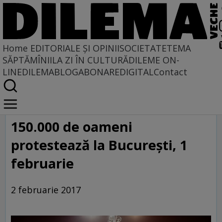
Home
EDITORIALE ȘI OPINII
SOCIETATE
TEMA
SĂPTĂMÎNII
LA ZI ÎN CULTURĂ
DILEME ON-
LINE
DILEMABLOG
ABONARE
DIGITAL
Contact
Home
Galerie
150.000 de oameni
protestează la Bucureşti, 1
februarie
2 februarie 2017