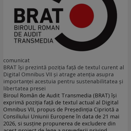
comunicat
BRAT își prezintă poziția față de textul curent al
Digital Omnibus VII și atrage atenția asupra
importanței acestuia pentru sustenabilitatea și
libertatea presei
Biroul Român de Audit Transmedia (BRAT) își
exprimă poziția față de textul actual al Digital
Omnibus VII, propus de Președinția Cipriotă a
Consiliului Uniunii Europene în data de 21 mai
2026, si susține propunerea de excludere din
acest proiect de lege a prevederii privind