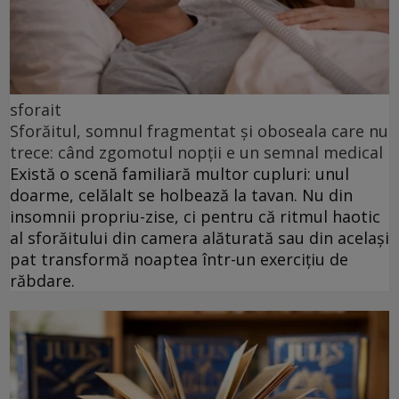
sforait
Sforăitul, somnul fragmentat și oboseala care nu
trece: când zgomotul nopții e un semnal medical
Există o scenă familiară multor cupluri: unul
doarme, celălalt se holbează la tavan. Nu din
insomnii propriu-zise, ci pentru că ritmul haotic
al sforăitului din camera alăturată sau din același
pat transformă noaptea într-un exercițiu de
răbdare.