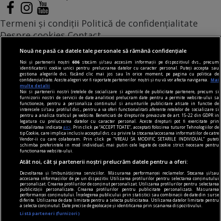
Termeni și condiții
Politică de confidențialitate
Despre cookies
Contact
Modifică preferințe pentru confidențialitate
Nouă ne pasă ca datele tale personale să rămână confidențiale
© Toate drepturile rezervate Adevarul Holding 2026
Noi și partenerii noștri
606
stocăm și/sau accesăm informații pe dispozitivul dvs., precum
identificatorii cookie unici pentru prelucrarea datelor cu caracter personal. Puteți accepta sau
gestiona alegerile dvs. făcând clic mai jos sau în orice moment, pe pagina cu politica de
Din rețeaua Adevărul Holding:
confidențialitate. Aceste alegeri vor fi raportate partenerilor noștri și nu vă vor afecta navigarea.
Mai
multe detalii
Adevarul.ro
Noi si partenerii nostri (retelele de socializare si agentiile de publicitate partenere, precum si
furnizorii nostri de servicii de date analitice) prelucram date pentru a permite website-ului sa
Click.ro
functioneze, pentru a personaliza continutul si anunturile publicitare afisate in functie de
interesele si/sau profilul dvs., pentru a va oferi functionalitati aferente retelelor de socializare si
ClickPoftaBuna.ro
pentru a analiza traficul pe website. Beneficiati de drepturile prevazute de art. 15-22 din GDPR in
legatura cu prelucrarea datelor cu caracter personal. Aceste drepturi pot fi exercitate prin
ClickSanatate.ro
modalitatea indicata
aici
. Prin click pe “ACCEPT TOATE”, acceptati folosirea tuturor Tehnologiilor de
tip Cookie, care implica inclusiv acceptul dvs. cu privire la stocarea/accesarea informatiilor de catre
ClickPentruFemei.ro
Vendor-ii cu care colaboram. Prin click pe “VREAU SA MODIFIC SETARILE INDIVIDUAL” puteti
schimba preferintele in mod individual, mai putin cele legate de cookie strict necesare pentru
DilemaVeche.ro
functionarea website-ului.
OkMagazine.ro
Atât noi, cât și partenerii noștri prelucrăm datele pentru a oferi:
Historia.ro
Dezvoltarea și îmbunătățirea serviciilor. Măsurarea performanței reclamelor. Stocarea și/sau
accesarea informațiilor de pe un dispozitiv. Utilizarea profilurilor pentru selectarea conținutului
personalizat. Crearea profilurilor de conținut personalizat. Utilizarea profilurilor pentru selectarea
publicității personalizate. Crearea profilurilor pentru publicitate personalizată. Măsurarea
performanței conținutului. Înțelegerea publicului prin statistici sau combinații de date din surse
diferite. Utilizarea de date limitate pentru a selecta publicitatea. Utilizarea datelor limitate pentru
a selecta conținutul. Date precise de geolocație și identificarea prin scanarea dispozitivului.
Listă parteneri (furnizori)