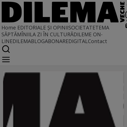
Home
EDITORIALE ȘI OPINII
SOCIETATE
TEMA
SĂPTĂMÎNII
LA ZI ÎN CULTURĂ
DILEME ON-
LINE
DILEMABLOG
ABONARE
DIGITAL
Contact
marxismul