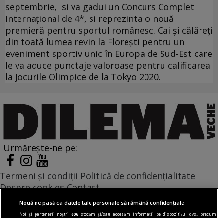
septembrie, si va gadui un Concurs Complet
Internațional de 4*, si reprezinta o nouă
premieră pentru sportul românesc. Cai și călăreți
din toată lumea revin la Florești pentru un
eveniment sportiv unic în Europa de Sud-Est care
le va aduce punctaje valoroase pentru calificarea
la Jocurile Olimpice de la Tokyo 2020.
Urmărește-ne pe:
Termeni și condiții
Politică de confidențialitate
Despre cookies
Contact
Modifică preferințe pentru confidențialitate
Nouă ne pasă ca datele tale personale să rămână confidențiale
© Toate drepturile rezervate Adevarul Holding 2026
Noi și partenerii noștri
606
stocăm și/sau accesăm informații pe dispozitivul dvs., precum