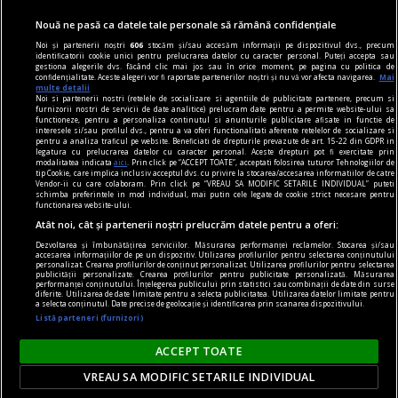
Modifică preferințe pentru confidențialitate
Nouă ne pasă ca datele tale personale să rămână confidențiale
© Toate drepturile rezervate Adevarul Holding 2026
Noi și partenerii noștri
606
stocăm și/sau accesăm informații pe dispozitivul dvs., precum
identificatorii cookie unici pentru prelucrarea datelor cu caracter personal. Puteți accepta sau
gestiona alegerile dvs. făcând clic mai jos sau în orice moment, pe pagina cu politica de
Din rețeaua Adevărul Holding:
confidențialitate. Aceste alegeri vor fi raportate partenerilor noștri și nu vă vor afecta navigarea.
Mai
multe detalii
Adevarul.ro
Noi si partenerii nostri (retelele de socializare si agentiile de publicitate partenere, precum si
furnizorii nostri de servicii de date analitice) prelucram date pentru a permite website-ului sa
Click.ro
functioneze, pentru a personaliza continutul si anunturile publicitare afisate in functie de
interesele si/sau profilul dvs., pentru a va oferi functionalitati aferente retelelor de socializare si
ClickPoftaBuna.ro
pentru a analiza traficul pe website. Beneficiati de drepturile prevazute de art. 15-22 din GDPR in
legatura cu prelucrarea datelor cu caracter personal. Aceste drepturi pot fi exercitate prin
ClickSanatate.ro
modalitatea indicata
aici
. Prin click pe “ACCEPT TOATE”, acceptati folosirea tuturor Tehnologiilor de
tip Cookie, care implica inclusiv acceptul dvs. cu privire la stocarea/accesarea informatiilor de catre
ClickPentruFemei.ro
Vendor-ii cu care colaboram. Prin click pe “VREAU SA MODIFIC SETARILE INDIVIDUAL” puteti
schimba preferintele in mod individual, mai putin cele legate de cookie strict necesare pentru
DilemaVeche.ro
functionarea website-ului.
OkMagazine.ro
Atât noi, cât și partenerii noștri prelucrăm datele pentru a oferi:
Historia.ro
Dezvoltarea și îmbunătățirea serviciilor. Măsurarea performanței reclamelor. Stocarea și/sau
accesarea informațiilor de pe un dispozitiv. Utilizarea profilurilor pentru selectarea conținutului
personalizat. Crearea profilurilor de conținut personalizat. Utilizarea profilurilor pentru selectarea
publicității personalizate. Crearea profilurilor pentru publicitate personalizată. Măsurarea
performanței conținutului. Înțelegerea publicului prin statistici sau combinații de date din surse
diferite. Utilizarea de date limitate pentru a selecta publicitatea. Utilizarea datelor limitate pentru
a selecta conținutul. Date precise de geolocație și identificarea prin scanarea dispozitivului.
Listă parteneri (furnizori)
ACCEPT TOATE
VREAU SA MODIFIC SETARILE INDIVIDUAL