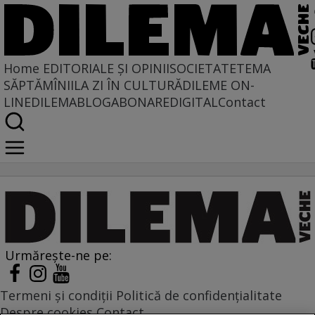
Home
EDITORIALE ȘI OPINII
SOCIETATE
TEMA
SĂPTĂMÎNII
LA ZI ÎN CULTURĂ
DILEME ON-
LINE
DILEMABLOG
ABONARE
DIGITAL
Contact
o-ce-vestigii-minunate
Urmărește-ne pe:
Termeni și condiții
Politică de confidențialitate
Despre cookies
Contact